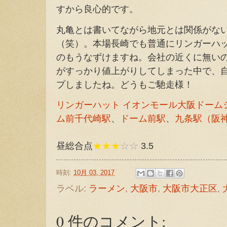
すから良心的です。
丸亀とは書いてながら地元とは関係がな
（笑）。本場長崎でも普通にリンガーハ
のもうなずけますね。会社の近くに無い
がすっかり値上がりしてしまった中で、
プしましたね。どうもご馳走様！
リンガーハット イオンモール大阪ドーム
ム前千代崎駅
、
ドーム前駅
、
九条駅（阪
昼総合点
★★★
☆☆
3.5
時刻:
10月 03, 2017
ラベル:
ラーメン
,
大阪市
,
大阪市大正区
,
0 件のコメント: