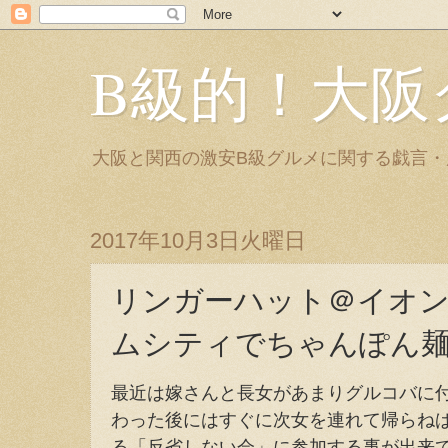
B級的！大阪
大阪と関西の激安B級グルメに関する戯言
2017年10月3日火曜日
リンガーハット＠イオ
ムシティでちゃんぽん麺
最近は嫁さんと長女があまりグルコバに
わった後にはすぐに次女を連れて帰らね
る「反省しない会」に参加する事が出来