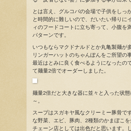
とは言え、グルコバの会場で子供をしっ
と時間的に難しいので、だいたい帰りに
ィのフードコートに立ち寄って、小腹を
パターンです。
いつもならマクドナルドとか丸亀製麺が
リンガーハットのちゃんぽんをご所望の
最近はとみに良く食べるようになったの
て麺量2倍でオーダーしました。
麺量2倍だと大きな器に並々と入った状
～。
スープはスガキヤ風なクリーミー豚骨で
な野菜、エビ、豚肉、2種類のかまぼこ
チェーン店としては出色だと思います。し