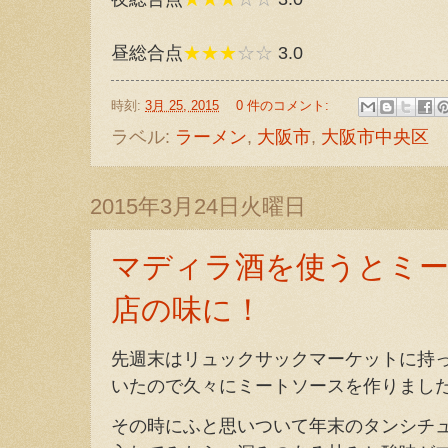
昼総合点
★★★
☆☆
3.0
時刻:
3月 25, 2015
0 件のコメント:
ラベル:
ラーメン
,
大阪市
,
大阪市中央区
2015年3月24日火曜日
マディラ酒を使うとミ
店の味に！
先週末はリュックサックマーケットに持
いたので久々にミートソースを作りまし
その時にふと思いついて年末のタンシチ