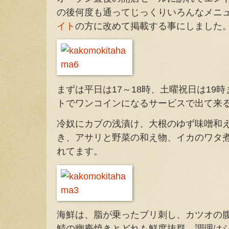
の後何度も通ってじっくりいろんなメニ
イト
の方に改めて掲載する事にしました
まずは平日は17～18時、土曜祝日は19時
トでワンコインになるサービスで出て来
冷奴にカブの浅漬け、大根のゆず味噌和
き、アサリと野菜の和え物、イカのワタ
れてます。
海鮮は、脂が乗ったブリ刺し、カツオの
鯖の幽庵焼きとどれも鮮度抜群、調理は