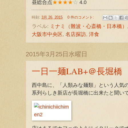
昼総合点
★★★★
☆
4.0
時刻:
3月 26, 2015
0 件のコメント:
ラベル:
ミナミ（難波・心斎橋・日本橋）
大阪市中央区
,
名店探訪
,
洋食
2015年3月25日水曜日
一日一麺LAB+＠長堀橋
西中島に、「人類みな麺類」という人気
系列らしき新店が長堀橋に出来たと聞い