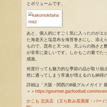
とボリュームです。
あと、個人的にすごく気に入ったのがエ
た海老天と塩昆布を海苔巻きにし、添え
もので、昆布と天つゆ、天ぷらの熱さと
が非常に楽しいです。しかもこの量でたっ
感激。
何度行っても魅力的な季節の品が取り揃
然に通ってしまう常連が増えるのも納得
詳細は「大阪・関西のB級グルメガイド 
＞＞
https://gourmet.gazfootball.com/recen
かこも 北浜店
（
立ち飲み居酒屋・バー
/