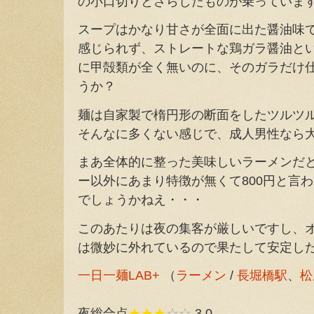
の小口切りとさらしたものが乗っていま
スープはかなり甘さが全面に出た醤油味
感じられず、ストレートな鶏ガラ醤油と
に甲殻類が全く無いのに、そのガラだけ
うか？
麺は自家製で楕円形の断面をしたツルツ
そんなに多くない感じで、成人男性なら
まあ全体的に整った美味しいラーメンだ
ー以外にあまり特徴が無くて800円と言
でしょうかねえ・・・
このあたりは夜の集客が厳しいですし、
は微妙に外れているので果たして安定し
一日一麺LAB+
（
ラーメン
/
長堀橋駅
、
松
夜総合点
★★★
☆☆
3.0