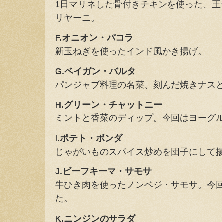
1日マリネした骨付きチキンを使った、
リヤーニ。
F.オニオン・パコラ
新玉ねぎを使ったインド風かき揚げ。
G.ベイガン・バルタ
パンジャブ料理の名菜、刻んだ焼きナス
H.グリーン・チャットニー
ミントと香菜のディップ。今回はヨーグ
I.ポテト・ボンダ
じゃがいものスパイス炒めを団子にして
J.ビーフキーマ・サモサ
牛ひき肉を使ったノンベジ・サモサ。今
た。
K.ニンジンのサラダ