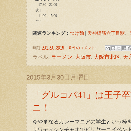
関連ランキング：
つけ麺
|
天神橋筋六丁目駅
、
時刻:
3月 31, 2015
0 件のコメント:
ラベル:
ラーメン
,
大阪市
,
大阪市北区
,
天
2015年3月30日月曜日
「グルコバ41」は王子
ニ！
今や単なるカレーマニアの学生という枠
サワディシンチャオでビリヤーニイベン