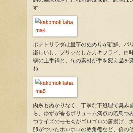
す。
ポテトサラダは里芋のぬめりが新鮮、パ
楽しいし、プリッとしたカキフライ、白
蠣の土手鍋と、旬の素材が手を変え品を
ね。
肉系もぬかりなく、丁寧な下処理で臭み
ら、ゆずが香るボリューム満点の若鳥つ
つサイズのモモ肉がゴロゴロの唐揚げ、
卵がついたホロホロの豚角煮など、倍の