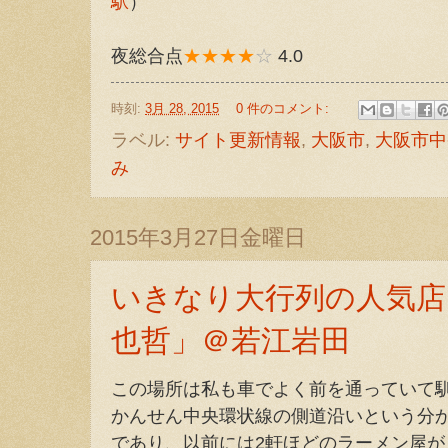
駅
）
夜総合点
★★★★
☆
4.0
時刻:
3月 28, 2015
0 件のコメント:
ラベル:
サイト更新情報
,
大阪市
,
大阪市中
み
2015年3月27日金曜日
いきなり大行列の人気店
也哲」＠若江岩田
この場所は私も車でよく前を通っていて
かんせん中央環状線の側道沿いという分
であり、以前には2軒ほどのラーメン屋