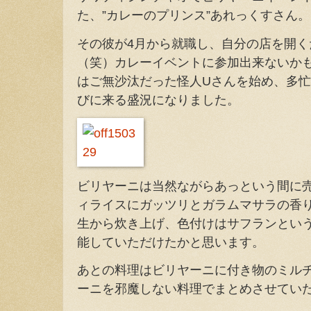
た、”カレーのプリンス”あれっくすさん。
その彼が4月から就職し、自分の店を開く
（笑）カレーイベントに参加出来ないか
はご無沙汰だった怪人Uさんを始め、多忙のm
びに来る盛況になりました。
ビリヤーニは当然ながらあっという間に
ィライスにガッツリとガラムマサラの香
生から炊き上げ、色付けはサフランとい
能していただけたかと思います。
あとの料理はビリヤーニに付き物のミル
ーニを邪魔しない料理でまとめさせてい