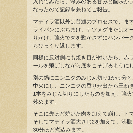
入れてみたら、深みのある甘みと酸味が
なったので記録を兼ねてご報告。
マディラ酒以外は普通のプロセスで、まず
ライパンにぶちまけ、ナツメグまたはオ
りかけ、強火で肉を動かさずにハンバー
らひっくり返します。
同様に反対側にも焼き目が付いたら、赤ワイ
ールを飛ばしながら底をこそげるように
別の鍋にニンニクのみじん切り1かけ分
中火にし、ニンニクの香りが出たら玉ねぎ
1本をみじん切りにしたものを加え、強火
炒めます。
そこに先ほど焼いた肉を加えて崩し、トマ
そしてマディラ酒大さじ2を加えて、沸
30分ほど煮込みます。