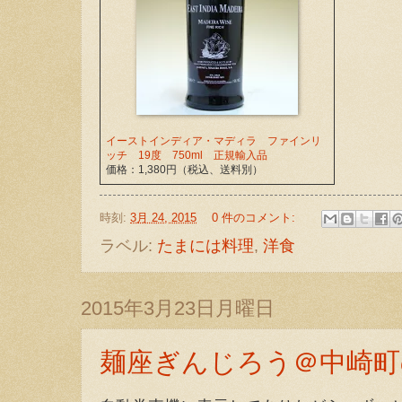
イーストインディア・マディラ ファインリ
ッチ 19度 750ml 正規輸入品
価格：1,380円（税込、送料別）
時刻:
3月 24, 2015
0 件のコメント:
ラベル:
たまには料理
,
洋食
2015年3月23日月曜日
麺座ぎんじろう＠中崎町