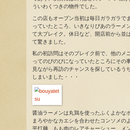
ういわくつきの物件でした。
この店もオープン当初は毎日ガラガラで
っていたところ、いきなりぴあのラーメ
て大ブレイク。休日など、開店前から並
て驚きました。
私の初訪問はそのブレイク前で、他のメ
ってのびのびになっていたところにその
見ながら再訪のチャンスを探しているう
しまいました・・・
醤油ラーメンは丸鶏を使ったふくよかな
まろやかなカエシを合わせたコンソメの
平打麺、もも肉のレアチャーシュー、メ