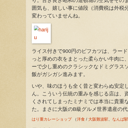
り。古き良き昭和の道頓堀の空気をその
囲気も、嬉しい事に値段（消費税は外税
変わっていませんね。
ライス付きで900円のビフカツは、ラー
っと厚めの衣をまとった柔らかい牛肉に
ーで少し重めのクラシックなドミグラス
飯がガシガシ進みます。
いや、味のほうも全く昔と変わらぬ安定
ん。こういう伝統の重みを感じる店は、
くされてしまったミナミでは本当に貴重
た。まさに大阪のB級グルメ世界遺産の
はり重カレーショップ
（
洋食
/
大阪難波駅
、
なんば