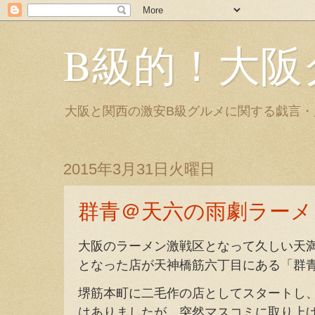
B級的！大阪
大阪と関西の激安B級グルメに関する戯言
2015年3月31日火曜日
群青＠天六の雨劇ラーメ
大阪のラーメン激戦区となって久しい天
となった店が天神橋筋六丁目にある「群
堺筋本町に二毛作の店としてスタートし
はありましたが、突然マスコミに取り上