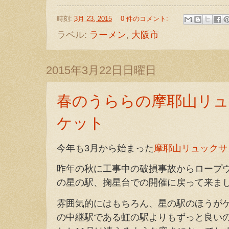
時刻:
3月 23, 2015
0 件のコメント:
ラベル:
ラーメン
,
大阪市
2015年3月22日日曜日
春のうららの摩耶山リ
ケット
今年も3月から始まった
摩耶山リュックサ
昨年の秋に工事中の破損事故からロープ
の星の駅、掬星台での開催に戻って来ま
雰囲気的にはもちろん、星の駅のほうが
の中継駅である虹の駅よりもずっと良い