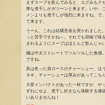
まずスープを飲んでみると、エグみもク
厚な煮干しがガツーンと来ます。いや、
メンよりも煮干しが強烈に来ますね。で
て来ます。
うーん、これは結構意表を突かれました
っと苦手ですかね～。それでも胡椒で味
まれるようにスープはほとんど飲んじゃ
麺は中太ストレートでツルツルした食感。
ですね。
具は炙った肩ロースのチャーシュー、ほ
ネギ。チャーシューは厚みがあってこち
大変インパクトがあった一杯ですが、や
ずれにせよ、煮干し好きなら体験する価
いありませんね！