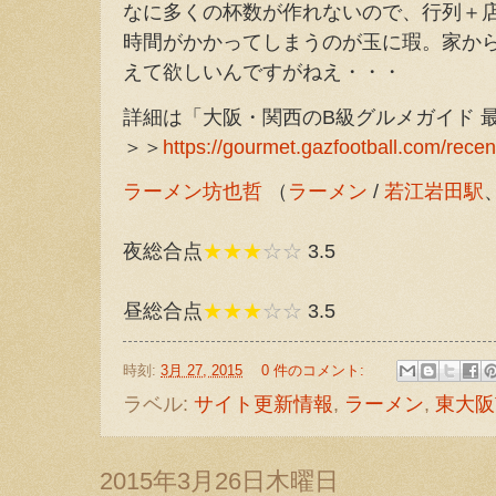
なに多くの杯数が作れないので、行列＋
時間がかかってしまうのが玉に瑕。家か
えて欲しいんですがねえ・・・
詳細は「大阪・関西のB級グルメガイド 
＞＞
https://gourmet.gazfootball.com/recen
ラーメン坊也哲
（
ラーメン
/
若江岩田駅
夜総合点
★★★
☆☆
3.5
昼総合点
★★★
☆☆
3.5
時刻:
3月 27, 2015
0 件のコメント:
ラベル:
サイト更新情報
,
ラーメン
,
東大阪
2015年3月26日木曜日