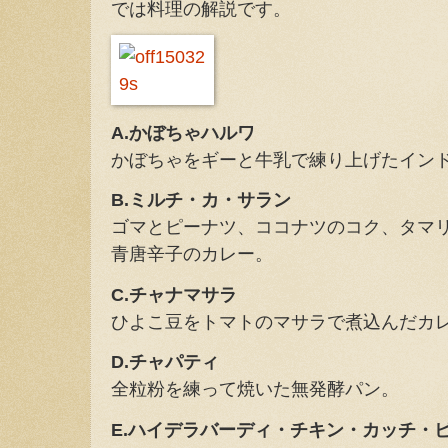
では料理の解説です。
A.かぼちゃハルワ
かぼちゃをギーと牛乳で練り上げたイン
B.ミルチ・カ・サラン
ゴマとピーナツ、ココナツのコク、タマ
青唐辛子のカレー。
C.チャナマサラ
ひよこ豆をトマトのマサラで煮込んだカ
D.チャパティ
全粒粉を練って焼いた無発酵パン。
E.ハイデラバーディ・チキン・カッチ・