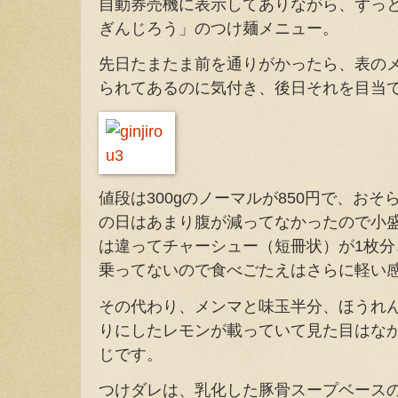
自動券売機に表示してありながら、ずっ
ぎんじろう」のつけ麺メニュー。
先日たまたま前を通りがかったら、表の
られてあるのに気付き、後日それを目当
値段は300gのノーマルが850円で、おそら
の日はあまり腹が減ってなかったので小
は違ってチャーシュー（短冊状）が1枚
乗ってないので食べごたえはさらに軽い
その代わり、メンマと味玉半分、ほうれ
りにしたレモンが載っていて見た目はな
じです。
つけダレは、乳化した豚骨スープベース