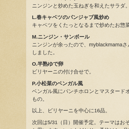
ニンジンと炒めた玉ねぎを和えたサラダ
L.春キャベツのパンジャブ風炒め
キャベツをくたっとなるまで炒めたお惣
M.ニンジン・サンボール
ニンジンが余ったので、myblackmam
しました。
O.半熟ゆで卵
ビリヤーニの付け合せで。
P.小松菜のベンガル風
ベンガル風にパンチホロンとマスタード
もの。
以上、ビリヤーニを中心に16品。
次回は5/31（日）開催予定。テーマは