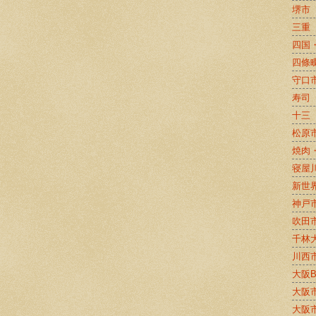
堺市
三重
四国
四條
守口
寿司
十三
松原
焼肉
寝屋
新世
神戸
吹田
千林
川西
大阪
大阪
大阪