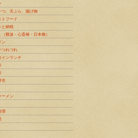
ー
かつ、天ぷら、揚げ物
ストフード
さと納税
ミ（難波・心斎橋・日本橋）
メン
チつれづれ
コインランチ
市
市
野市
ラーメン
料理
屋