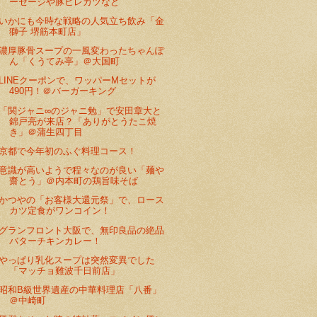
ーセージや豚ヒレカツなど
いかにも今時な戦略の人気立ち飲み「金
獅子 堺筋本町店」
濃厚豚骨スープの一風変わったちゃんぽ
ん「くうてみ亭」＠大国町
LINEクーポンで、ワッパーMセットが
490円！＠バーガーキング
「関ジャニ∞のジャニ勉」で安田章大と
錦戸亮が来店？「ありがとうたこ焼
き」＠蒲生四丁目
京都で今年初のふぐ料理コース！
意識が高いようで程々なのが良い「麺や
齋とう」＠内本町の鶏旨味そば
かつやの「お客様大還元祭」で、ロース
カツ定食がワンコイン！
グランフロント大阪で、無印良品の絶品
バターチキンカレー！
やっぱり乳化スープは突然変異でした
「マッチョ難波千日前店」
昭和B級世界遺産の中華料理店「八番」
＠中崎町