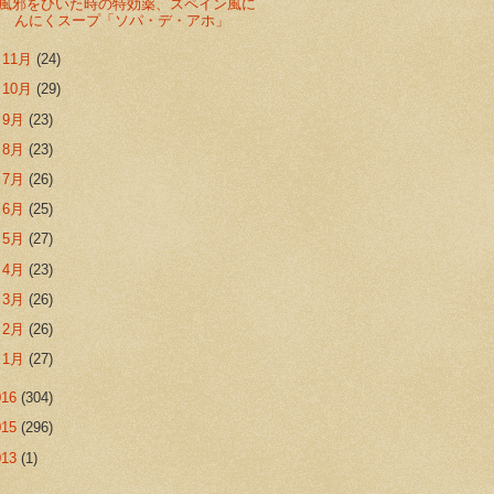
風邪をひいた時の特効薬、スペイン風に
んにくスープ「ソパ・デ・アホ」
►
11月
(24)
►
10月
(29)
►
9月
(23)
►
8月
(23)
►
7月
(26)
►
6月
(25)
►
5月
(27)
►
4月
(23)
►
3月
(26)
►
2月
(26)
►
1月
(27)
016
(304)
015
(296)
013
(1)