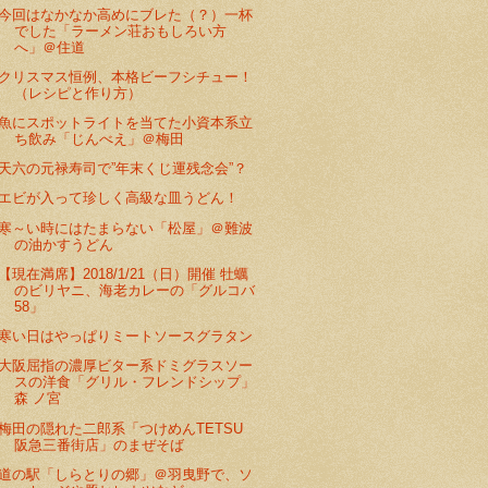
今回はなかなか高めにブレた（？）一杯
でした「ラーメン荘おもしろい方
へ」＠住道
クリスマス恒例、本格ビーフシチュー！
（レシピと作り方）
魚にスポットライトを当てた小資本系立
ち飲み「じんべえ」＠梅田
天六の元禄寿司で”年末くじ運残念会”？
エビが入って珍しく高級な皿うどん！
寒～い時にはたまらない「松屋」＠難波
の油かすうどん
【現在満席】2018/1/21（日）開催 牡蠣
のビリヤニ、海老カレーの「グルコバ
58」
寒い日はやっぱりミートソースグラタン
大阪屈指の濃厚ビター系ドミグラスソー
スの洋食「グリル・フレンドシップ」
森 ノ宮
梅田の隠れた二郎系「つけめんTETSU
阪急三番街店」のまぜそば
道の駅「しらとりの郷」＠羽曳野で、ソ