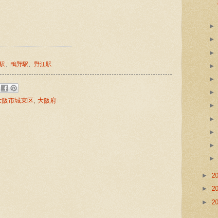
駅
、
鴫野駅
、
野江駅
大阪市城東区
,
大阪府
:
►
2
►
2
►
2