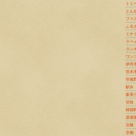
トミ
とん
ファ
ふる
ミナ
ラー
ラン
ワン
伊丹
茨木
羽曳
駅弁
家系
甘味
韓国
居酒
京橋
京都