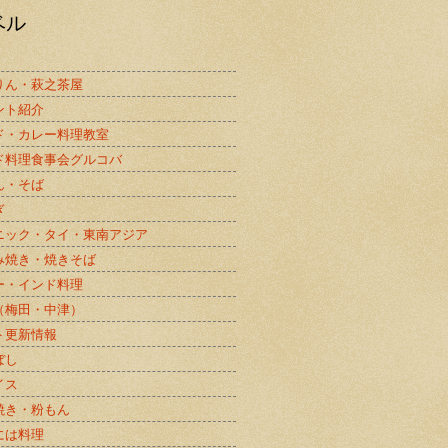
ベル
りん・萩之茶屋
ント紹介
ド・カレー料理教室
ド料理食事会グルコバ
ん・そば
ぎ
ニック・タイ・東南アジア
み焼き・焼きそば
ー・インド料理
（梅田・中津）
ト更新情報
ぼし
イス
焼き・粉もん
には料理