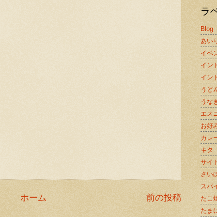
ラ
Blog
あい
イベ
イン
イン
うど
うな
エス
お好
カレ
キタ
サイ
さい
スパ
ホーム
前の投稿
たこ
たま