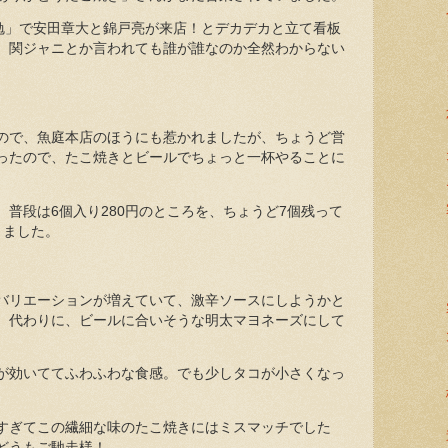
勉」で安田章大と錦戸亮が来店！とデカデカと立て看板
、関ジャニとか言われても誰が誰なのか全然わからない
ので、魚庭本店のほうにも惹かれましたが、ちょうど営
ったので、たこ焼きとビールでちょっと一杯やることに
普段は6個入り280円のところを、ちょうど7個残って
きました。
バリエーションが増えていて、激辛ソースにしようかと
。代わりに、ビールに合いそうな明太マヨネーズにして
が効いててふわふわな食感。でも少しタコが小さくなっ
すぎてこの繊細な味のたこ焼きにはミスマッチでした
どうもご馳走様！