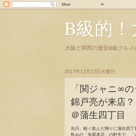
B級的！
大阪と関西の激安B級グルメ
2017年12月12日火曜日
「関ジャニ∞の
錦戸亮が来店？
＠蒲生四丁目
先日、軽く飲んだ帰りに蒲生四丁
飲みの「魚庭本店」の軒先で、「