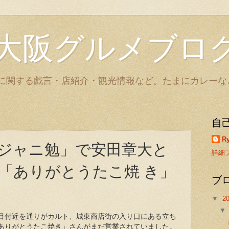
大阪グルメブロ
に関する戯言・店紹介・観光情報など。たまにカレーな
自
Ry
ジャニ勉」で安田章大と
詳細
「ありがとうたこ焼 き」
ブ
▼
2
目付近を通りがカルト、城東商店街の入り口にある立ち
ありがとうたこ焼き」さんがまだ営業されていました。