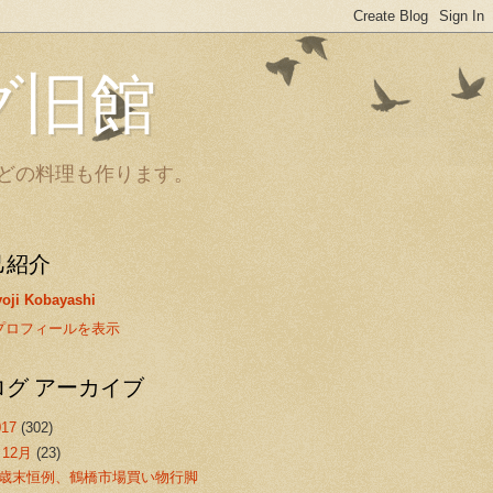
グ旧館
どの料理も作ります。
己紹介
oji Kobayashi
プロフィールを表示
ログ アーカイブ
017
(302)
▼
12月
(23)
歳末恒例、鶴橋市場買い物行脚