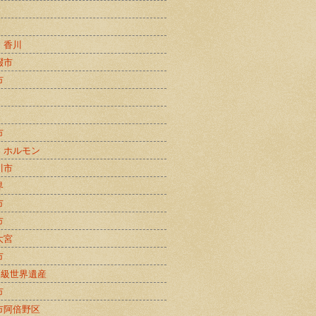
・香川
畷市
市
市
・ホルモン
川市
界
市
市
大宮
市
B級世界遺産
市
市阿倍野区