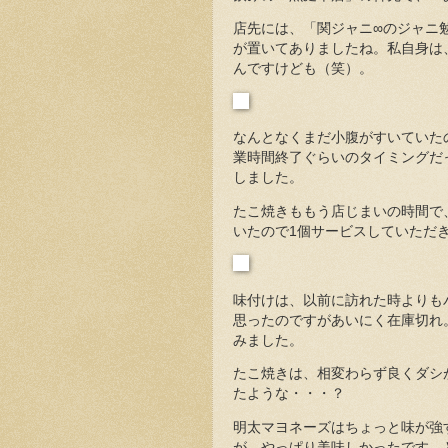
店先には、「関ジャニ∞のジャニ
が置いてありましたね。私自身は
んですけども（笑）。
なんとなくまだ小腹がすいていた
業時間終了ぐらいのタイミングだ
しました。
たこ焼きももう店じまいの時間で、
いたので1個サービスしていただ
味付けは、以前に訪れた時よりも
思ったのですがあいにく在庫切れ
みました。
たこ焼きは、相変わらず良くダシ
たような・・・？
明太マヨネーズはちょっと味が強
が、やっぱり美味しかったです、