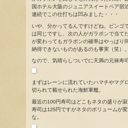
国ホテル大阪のジュニアスイートペア宿
連続でこの仕打ちは凹みました・・・
いや、分かってるんですけどね。ビンゴ
は同じですし、次の人がガラポンで当て
が変わってもガラポンの確率はやっぱり
納得できないものがあるのも事実（笑）
なので、気晴らしついでに天満の元禄寿
まずはレーンに流れていたハマチやマグ
切られて載せられた海鮮軍艦。
最近の100円寿司はどこもネタの盛りが
寿司は125円ですがネタのボリュームが
な。