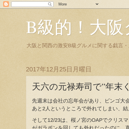
B級的！大阪
大阪と関西の激安B級グルメに関する戯言
2017年12月25日月曜日
天六の元禄寿司で”年末
先週末は会社の忘年会があり、ビンゴ大
あと2人というところで外れてしまい、
そして12/23は、桜ノ宮のOAPでクリ
がガラポンを回しても外れだったのに、