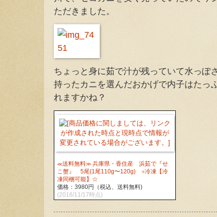
ただきました。
ちょっと身に茹で汁が残っていて水っぽ
持ったカニを選んだおかげで内子はたっ
れますかね？
≪送料無料≫ 兵庫県・香住産 浜茹で『せ
こ蟹』 5尾(1尾110g〜120g) ※冷凍【冷
凍同梱可能】☆
価格：3980円（税込、送料無料)
(2016/11/17時点)