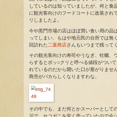
しているのは知っていましたが、何と食
に観光客向けのフードコートに改装され
リしましたよ。
今や黒門市場の店はほぼ買い食い用の品
ってしまい、もはや地元民の台所では無
回訪れた
二葉商店
さんもいつまで残って
その観光客向けの寿司やうなぎ、牡蠣、
らするとボッ○クリと呼べる値段がつい
れているのだから開いた口が塞がりませ
商売がバカらしくなりますわな。
その中でも、まだ何とかスーパーとして
川で、セコガニを安く売っていたので今