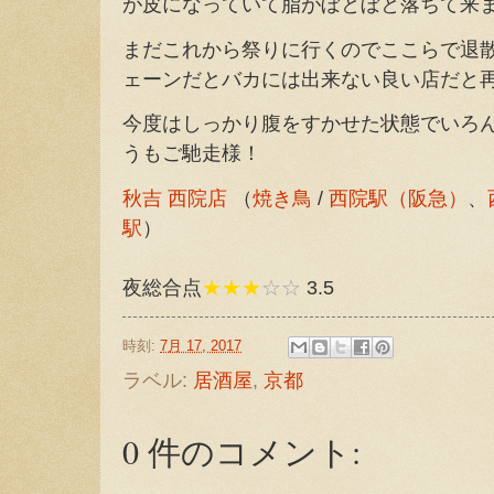
が皮になっていて脂がぼとぼと落ちて来
まだこれから祭りに行くのでここらで退
ェーンだとバカには出来ない良い店だと
今度はしっかり腹をすかせた状態でいろ
うもご馳走様！
秋吉 西院店
（
焼き鳥
/
西院駅（阪急）
、
駅
）
夜総合点
★★★
☆☆
3.5
時刻:
7月 17, 2017
ラベル:
居酒屋
,
京都
0 件のコメント: