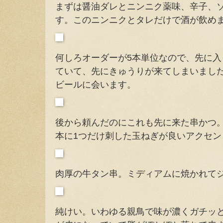
まずは醤油ダレとニンニク薬味、辛子、
す。このニンニクとタレだけで酒が飲め
何しろオーダーが5本単位なので、先に
ていて、先にきゅうりが来てしまいまし
ビールに会います。
後から頼んだのにこれも先に来た串かつ
本に1つだけ刺した玉ねぎが良いアクセン
肉厚の牛タン串。ミディアムに焼かれて
純けい。いわゆる親鳥で味が濃くガチッ