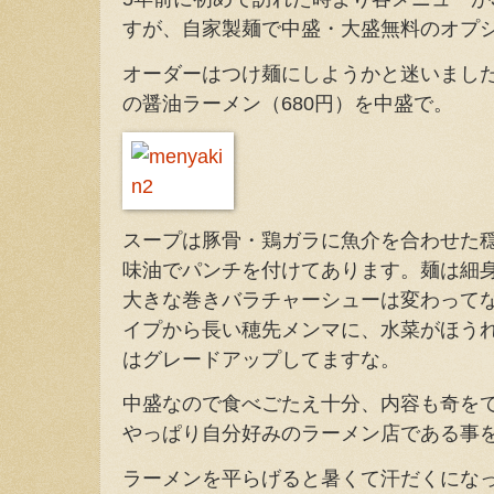
すが、自家製麺で中盛・大盛無料のオプ
オーダーはつけ麺にしようかと迷いまし
の醤油ラーメン（680円）を中盛で。
スープは豚骨・鶏ガラに魚介を合わせた
味油でパンチを付けてあります。麺は細
大きな巻きバラチャーシューは変わって
イプから長い穂先メンマに、水菜がほう
はグレードアップしてますな。
中盛なので食べごたえ十分、内容も奇を
やっぱり自分好みのラーメン店である事
ラーメンを平らげると暑くて汗だくにな