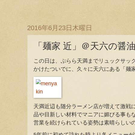
2016年6月23日木曜日
「麺家 近」＠天六の醤
この日は、ぷらら天満までリュックサッ
かけたついでに、久々に天六にある「麺家
天満近辺も随分ラーメン店が増えて激戦
品や目新しい材料でマニアに媚びる事も
営業を続けられている姿勢は素晴らしい
5年前に初めて訪れた時より各メニューが