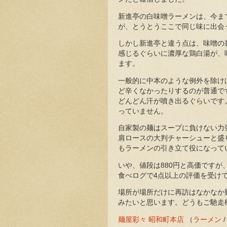
新進亭の白味噌ラーメンは、今ま
が、とうとうここで同じ味に出会
しかし新進亭と違う点は、味噌の
感じるぐらいに濃厚な鶏白湯が、
ます。
一般的に中本のような例外を除け
ど辛くなかったりするのが普通で
どんどん汗が噴き出るぐらいです
っていません。
自家製の麺はスープに負けない力
肩ロースの大判チャーシューと盛
もラーメンの引き立て役になって
いや、値段は880円と高価です
食べログで4点以上の評価を受け
場所が場所だけに再訪はなかなか
みたいと思います。どうもご馳走
麺屋彩々 昭和町本店
（
ラーメン