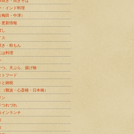
み焼き・焼きそば
ー・インド料理
（梅田・中津）
ト更新情報
ぼし
イス
焼き・粉もん
には料理
ー
かつ、天ぷら、揚げ物
ストフード
さと納税
ミ（難波・心斎橋・日本橋）
メン
チつれづれ
コインランチ
市
市