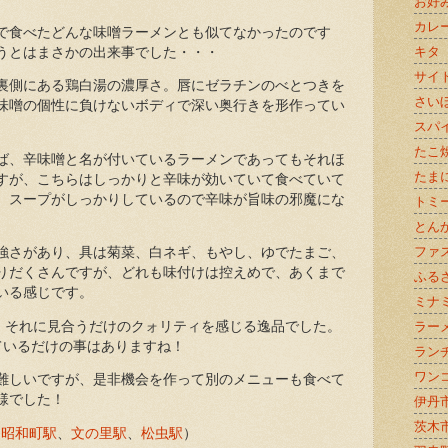
お好
カレ
で食べたどんな味噌ラーメンとも似てなかったのです
キタ
うとはまさかの出来事でした・・・
サイ
裏側にある鶏白湯の濃厚さ。唇にゼラチンのべとつきを
さい
味噌の個性に負けないボディで深い奥行きを形作ってい
スパ
たこ
ば、辛味噌と名が付いているラーメンであってもそれほ
たま
すが、こちらはしっかりと辛味が効いていて食べていて
。スープがしっかりしているので辛味が旨味の邪魔にな
トミ
とん
ファ
強さがあり、具は菊菜、白ネギ、もやし、ゆでたまご、
りだくさんですが、どれも味付けは控えめで、あくまで
ふる
いる感じです。
ミナ
が、それに見合うだけのクォリティを感じる逸品でした。
ラー
ているだけの事はありますね！
ラン
ワン
難しいですが、是非機会を作って別のメニューも食べて
様でした！
伊丹
茨木
/
昭和町駅
、
文の里駅
、
松虫駅
）