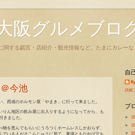
大阪グルメブロ
に関する戯言・店紹介・観光情報など。たまにカレーな
自
Ry
＠今池
詳細
い、西成のホルモン屋「やまき」に行って来ました。
ブ
いりん地区の飲み屋に出入りするようになってから、も
►
2
気付きました。
►
2
べ物を恵んでもらいにうろつくホームレスしかおらず、
▼
2
んでいる人がそこらじゅうに居て、夏場ともなれば立ち