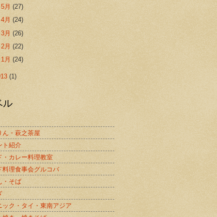
►
5月
(27)
►
4月
(24)
►
3月
(26)
►
2月
(22)
►
1月
(24)
013
(1)
ベル
りん・萩之茶屋
ント紹介
ド・カレー料理教室
ド料理食事会グルコバ
ん・そば
ぎ
ニック・タイ・東南アジア