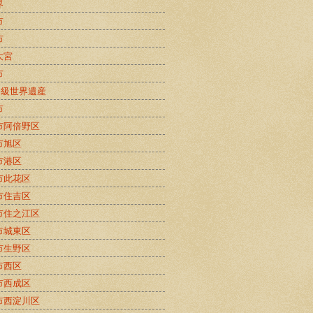
界
市
市
大宮
市
B級世界遺産
市
市阿倍野区
市旭区
市港区
市此花区
市住吉区
市住之江区
市城東区
市生野区
市西区
市西成区
市西淀川区