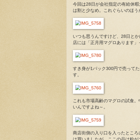
今回は28日が会社指定の有給休
は割と少なめ。これぐらいのほう
いつも思うんですけど、28日と
店には「正月用マグロあります」
すき身が1パック300円で売って
す。
これも市場高齢のマグロの試食。
いんですよね～。
商店街側の入り口を入ったところ
は買いましたが、ここの品は粒が