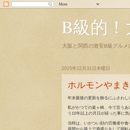
B級的！
大阪と関西の激安B級グルメ
2015年12月31日木曜日
ホルモンやまき
年末最後の更新を飾るにふさわし
私がかつての釜ヶ崎、今で言うあ
う10年以上の月日が経った事に
当時は、いかつい顔の労働者や食
昼間から路上で酒盛りをして寝転