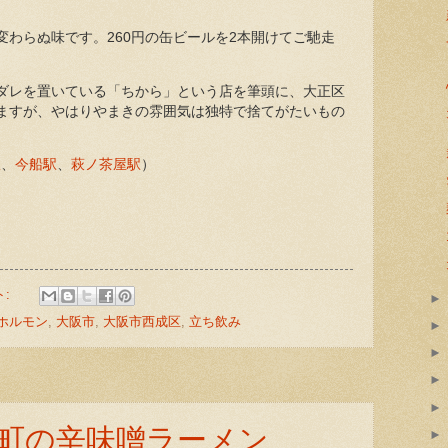
わらぬ味です。260円の缶ビールを2本開けてご馳走
ダレを置いている「ちから」という店を筆頭に、大正区
ますが、やはりやまきの雰囲気は独特で捨てがたいもの
駅
、
今船駅
、
萩ノ茶屋駅
）
ト:
ホルモン
,
大阪市
,
大阪市西成区
,
立ち飲み
町の辛味噌ラーメン