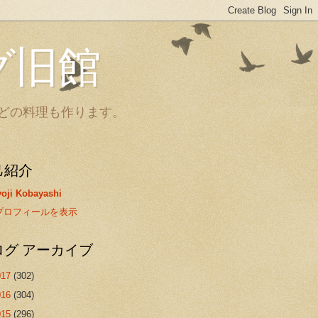
グ旧館
どの料理も作ります。
己紹介
oji Kobayashi
プロフィールを表示
ログ アーカイブ
017
(302)
016
(304)
015
(296)