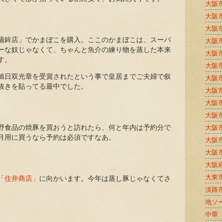
大阪
大阪
大阪
蒲鉾店」でかまぼこを購入。ここのかまぼこは、スーパ
大阪
ーな奴じゃなくて、ちゃんと魚介の練り物を蒸した本来
大阪
す。
大阪
旭日双光章を受賞されたという事で皇居までご夫婦で叙
大阪
抜きを貼ってる最中でした。
大阪
大阪
大阪
野食品の焼豚を買おうと訪れたら、何と年内は予約分で
大阪
月用に買うなら予約は必須ですなあ。
大阪
大阪
大阪
大東
「住井商店」
に向かいます。今年は蒸し豚じゃなくてさ
淡路
地ソ
中華