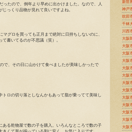
新世
暇だったので、例年より早めに出かけました。なので、人
神戸
がじっくり品物が見れて良いですよね。
吹田
千林
川西
かにマグロを買っても正月まで絶対に日持ちしないのに、
大阪
って書いてるのが不思議（笑）。
大阪
大阪
大阪
たので、その日に山かけて食べましたが美味しかったで
大阪
大阪
大阪
大阪
中トロの切り落としなんかもあって脂が乗ってて美味し
大阪
大阪
大阪
大阪
にある乾物屋で数の子を購入。いろんなところで数の子
大阪
大きくて形が揃っている割に安く、お気に入りです。