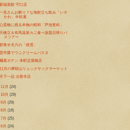
新福菜館 守口店
一見さんお断り？な海鮮立ち飲み「いそ
かわ」＠杭瀬
心斎橋に残る本物の昭和「芦池更科」
天橋立＆有馬温泉カニ食べ放題日帰りバ
スツアー
群青＠天六の「残雪」
雲丹醤でウニクリームパスタ
麺屋ガテン 本町淀屋橋店
11月の摩耶山リュックサックマーケット
天下一品 法善寺店
►
11月
(24)
►
10月
(29)
►
9月
(29)
►
8月
(18)
►
7月
(25)
►
6月
(24)