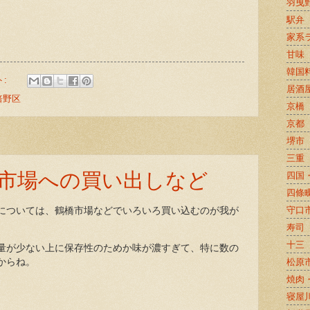
羽曳
駅弁
家系
甘味
韓国
ト:
居酒
倍野区
京橋
京都
堺市
三重
市場への買い出しなど
四国
四條
守口
については、鶴橋市場などでいろいろ買い込むのが我が
寿司
十三
量が少ない上に保存性のためか味が濃すぎて、特に数の
からね。
松原
焼肉
寝屋