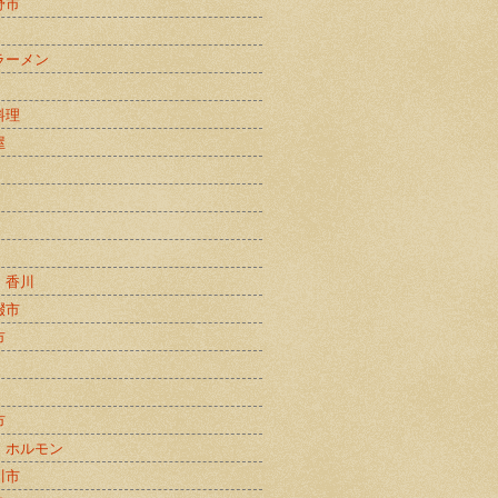
野市
ラーメン
料理
屋
・香川
畷市
市
市
・ホルモン
川市