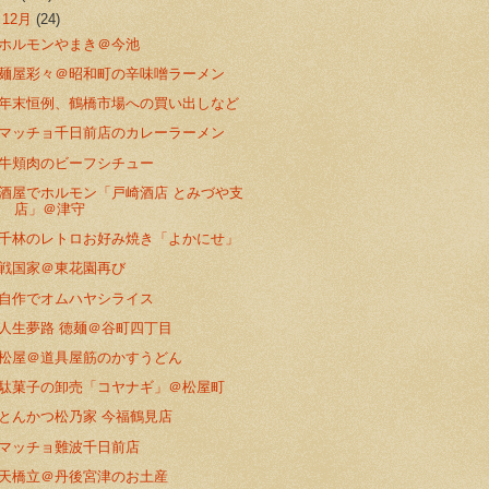
▼
12月
(24)
ホルモンやまき＠今池
麺屋彩々＠昭和町の辛味噌ラーメン
年末恒例、鶴橋市場への買い出しなど
マッチョ千日前店のカレーラーメン
牛頬肉のビーフシチュー
酒屋でホルモン「戸崎酒店 とみづや支
店」＠津守
千林のレトロお好み焼き「よかにせ」
戦国家＠東花園再び
自作でオムハヤシライス
人生夢路 徳麺＠谷町四丁目
松屋＠道具屋筋のかすうどん
駄菓子の卸売「コヤナギ」＠松屋町
とんかつ松乃家 今福鶴見店
マッチョ難波千日前店
天橋立＠丹後宮津のお土産