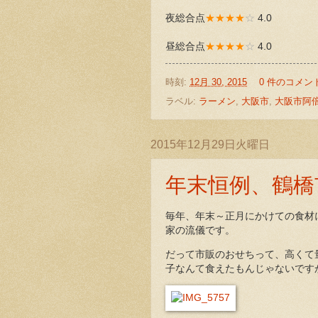
夜総合点
★★★★
☆
4.0
昼総合点
★★★★
☆
4.0
時刻:
12月 30, 2015
0 件のコメン
ラベル:
ラーメン
,
大阪市
,
大阪市阿
2015年12月29日火曜日
年末恒例、鶴橋
毎年、年末～正月にかけての食材
家の流儀です。
だって市販のおせちって、高くて
子なんて食えたもんじゃないです