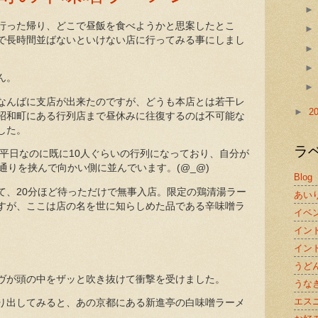
行った帰り、どこで昼飯を食べようかと思案したとこ
で長時間並ばないといけない店に行ってみる事にしまし
ん。
なんばに支店が出来たのですが、どうも本店とは若干レ
►
2
昭和町にある行列店まで昼休みに往復するのは不可能な
した。
ラ
、平日なのに既に10人ぐらいの行列になっており、自分が
通りを挟んで向かい側に並んでいます。(@_@)
Blog
て、20分ほど待っただけで無事入店。限定の鶏清湯ラー
あい
すが、ここは店の名を世に知らしめた品である辛味噌ラ
イベ
イン
イン
うど
ヴが頭の中をザッと吹き抜けて衝撃を受けました。
うな
エス
り出してみると、あの京都にある新進亭の白味噌ラーメ