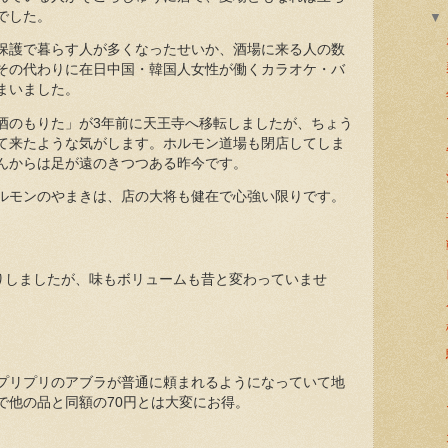
でした。
保護で暮らす人が多くなったせいか、酒場に来る人の数
その代わりに在日中国・韓国人女性が働くカラオケ・バ
まいました。
酒のもりた」が3年前に天王寺へ移転しましたが、ちょう
て来たような気がします。ホルモン道場も閉店してしま
んからは足が遠のきつつある昨今です。
ルモンのやまきは、店の大将も健在で心強い限りです。
がりしましたが、味もボリュームも昔と変わっていませ
プリプリのアブラが普通に頼まれるようになっていて地
で他の品と同額の70円とは大変にお得。