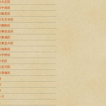
市大正区
市中央区
市鶴見区
市天王寺区
市都島区
市東住吉区
市東成区
市東淀川区
市福島区
市平野区
市北区
市淀川区
市浪速区
府
市
市
ース