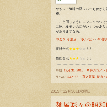
ややレア気味の豚レバーも昔から変
様。
ここと同じようにニンニクのつけ
に豚ホルモンの店がいくつかあり
がありますなあ。
やまき 今池店
（
ホルモン
/
今池
夜総合点
★★★
☆☆
3.5
昼総合点
★★★
☆☆
3.5
時刻:
12月 31, 2015
0 件のコメン
ラベル:
あいりん・萩之茶屋
,
焼肉・
2015年12月30日水曜日
麺屋彩々＠昭和