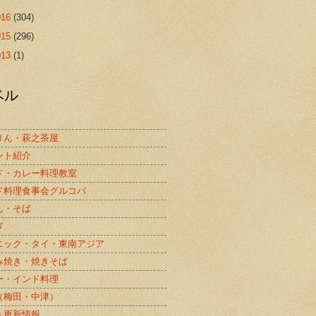
016
(304)
015
(296)
013
(1)
ベル
りん・萩之茶屋
ント紹介
ド・カレー料理教室
ド料理食事会グルコバ
ん・そば
ぎ
ニック・タイ・東南アジア
み焼き・焼きそば
ー・インド料理
（梅田・中津）
ト更新情報