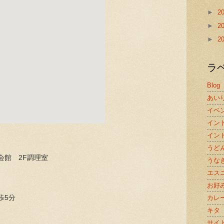
►
2
►
2
►
2
ラ
Blog
あい
イベ
イン
イン
うど
会館 2F調理室
うな
エス
お好
歩5分
カレ
キタ
サイ