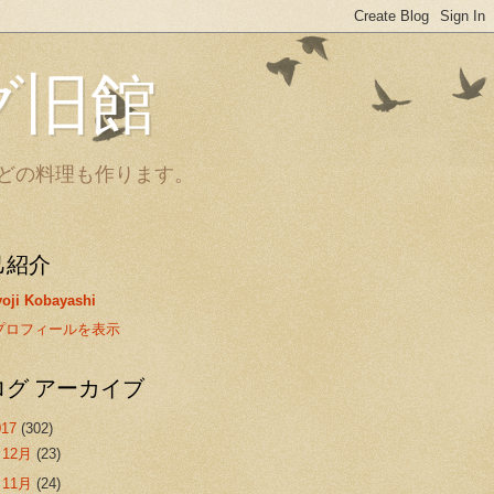
グ旧館
どの料理も作ります。
己紹介
oji Kobayashi
プロフィールを表示
ログ アーカイブ
017
(302)
►
12月
(23)
►
11月
(24)