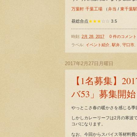
万葉軒 千葉工場
（
弁当
/
東千葉
昼総合点
★★★
☆☆
3.5
時刻:
2月 28, 2017
0 件のコメント
ラベル:
イベント紹介
,
駅弁
,
守口市
,
2017年2月27日月曜日
【1名募集】201
バ53」募集開始
やっとこさ春の暖かさを感じる季
しかしカレーリーフは2月の寒波
コバになります。
なお、今回からスパイス等材料費の