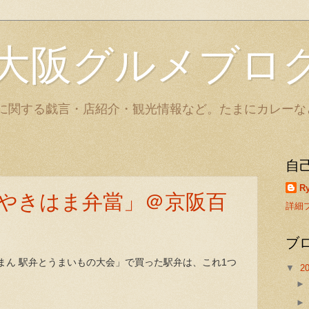
大阪グルメブロ
に関する戯言・店紹介・観光情報など。たまにカレーな
自
Ry
やきはま弁當」＠京阪百
詳細
ブ
まん 駅弁とうまいもの大会」で買った駅弁は、これ1つ
▼
2