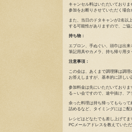
キャンセル料はいただいておりま
参加をお断りさせていただく場合
また、当日のドタキャンが2名以上
する可能性がありますので、ご協
持ち物：
エプロン、手ぬぐい、頭巾は出来
筆記用具やカメラ、持ち帰り用タ
注意事項：
この会は、あくまで調理隊は調理
お答えしますが、基本的に詳しい
参加料金は先にいただいておりま
る～い会ですので、途中抜け、ア
余った料理は持ち帰ってもらって
詰めるなど、タイミングにはご配
レシピはどなたでも差し上げてます
PCメールアドレスを教えていた