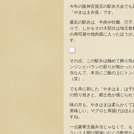
今年の阪神百貨店の駅弁大会でも
「やきはま弁當」です。
最近の駅弁は、牛肉や牡蠣、穴子
りで、しかもその大部分は地元食
の寿司屋や焼肉屋に入ったほうが
す。
その点、この駅弁は極めて飾り気
ンジンとバランの彩りが無かった
当なんて、本当にご飯の上にトン
（笑）。
でも串に刺した「やきはま」は千
の照り焼きと、郷土色が感じられ
味の方も、やきはまは柔らかくて
美味しい。マグロと厚揚げはほん
すね。
一点豪華主義弁当じゃなくて、も
ういう人間は間違いなく少数派な