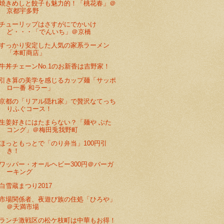
焼きめしと餃子も魅力的！「桃花春」＠
京都宇多野
チューリップはさすがにでかいけ
ど・・・「でんいち」＠京橋
すっかり安定した人気の家系ラーメン
「本町商店」
牛丼チェーンNo.1のお新香は吉野家！
引き算の美学を感じるカップ麺「サッポ
ロ一番 和ラー」
京都の「リアル隠れ家」で贅沢なてっち
りふぐコース！
生姜好きにはたまらない？「麺や ぶた
コング」＠梅田兎我野町
ほっともっとで「のり弁当」100円引
き！
ワッパー・オールヘビー300円＠バーガ
ーキング
白雪蔵まつり2017
市場関係者、夜遊び族の住処「ひろや」
＠天満市場
ランチ激戦区の松ケ枝町は中華もお得！