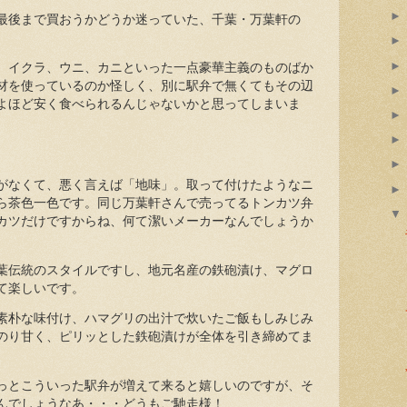
最後まで買おうかどうか迷っていた、千葉・万葉軒の
、イクラ、ウニ、カニといった一点豪華主義のものばか
材を使っているのか怪しく、別に駅弁で無くてもその辺
よほど安く食べられるんじゃないかと思ってしまいま
がなくて、悪く言えば「地味」。取って付けたようなニ
ら茶色一色です。同じ万葉軒さんで売ってるトンカツ弁
カツだけですからね、何て潔いメーカーなんでしょうか
葉伝統のスタイルですし、地元名産の鉄砲漬け、マグロ
て楽しいです。
素朴な味付け、ハマグリの出汁で炊いたご飯もしみじみ
のり甘く、ピリッとした鉄砲漬けが全体を引き締めてま
っとこういった駅弁が増えて来ると嬉しいのですが、そ
んでしょうなあ・・・どうもご馳走様！