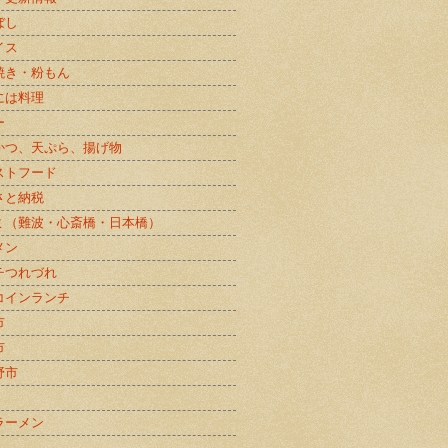
ぼし
イス
焼き・粉もん
には料理
ー
かつ、天ぷら、揚げ物
ストフード
さと納税
ミ（難波・心斎橋・日本橋）
メン
チつれづれ
コインランチ
市
市
野市
ラーメン