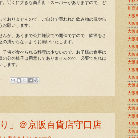
千林
す。近くに大きな商店街・スーパーがありますので、ど
川西
大阪
っておりませんので、ご自分で買われた飲み物の瓶や缶
大阪
うお願いします。
大阪
せんが、あくまで公共施設での開催ですので、飲酒をさ
大阪
惑の掛からないようお願いいたします。
大阪
、子供が食べられる料理は少ないので、お子様の食事は
大阪
様の分の椅子は用意してありませんので、必要であれば
大阪
いします。
大阪
大阪
:
大阪
大阪
大阪
大阪
大阪
り」＠京阪百貨店守口店
大阪
大阪