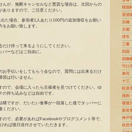
せんが、無断キャンセルなど悪質な場合は、次回からの
韓国
がありますので、ご注意ください。
居酒
出た場合、参加者1人あたり100円の追加徴収をお願い
京橋
力をお願い致します。
京都
堺市
三重
るだけ持って来るようにしてください。
四国
ッパーなどはご自由に。
四條
守口
のお手伝いをしてもらう会なので、質問には出来るだけ
寿司
講習は行いません。
十三
すので、会場に入ったら主催者を見つけてください。ゆ
松原
テの持ち込みなどは自由です。
焼肉
結構ですが、だいたい食事が一段落した後でタッパーに
寝屋
慮ください。
新世
神戸
ので、必要があればFacebookやブログコメント等で、
だければ後日送付させていただきます。
吹田