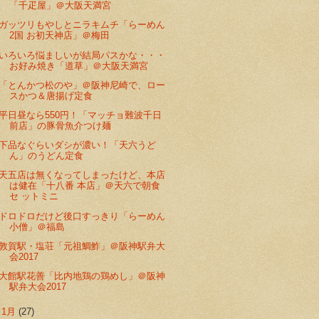
「千疋屋」＠大阪天満宮
ガッツリもやしとニラキムチ「らーめん
2国 お初天神店」＠梅田
いろいろ悩ましいが結局パスかな・・・
お好み焼き「道草」＠大阪天満宮
「とんかつ松のや」＠阪神尼崎で、ロー
スかつ＆唐揚げ定食
平日昼なら550円！「マッチョ難波千日
前店」の豚骨魚介つけ麺
下品なぐらいダシが濃い！「天六うど
ん」のうどん定食
天五店は無くなってしまったけど、本店
は健在「十八番 本店」＠天六で朝食
セ ットミニ
ドロドロだけど後口すっきり「らーめん
小僧」＠福島
敦賀駅・塩荘「元祖鯛鮓」＠阪神駅弁大
会2017
大館駅花善「比内地鶏の鶏めし」＠阪神
駅弁大会2017
►
1月
(27)