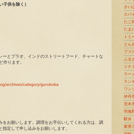
ない子供を除く）
さい
スパ
たこ
たま
トミ
とん
ファ
レーとプラオ、インドのストリートフード、チャートな
ふる
ほど作ります。
ミナ
ラー
ラン
blog/archives/category/gurukoba
ワン
伊丹
茨木
羽曳
駅弁
みをお願いします。調理をお手伝いしてくれる方は、調
家系
と指定して申し込みをお願いします。
甘味