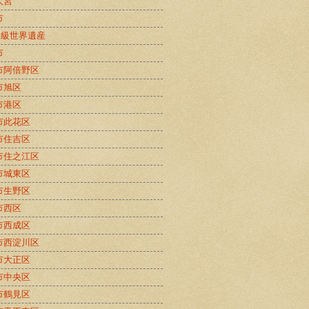
大宮
市
B級世界遺産
市
市阿倍野区
市旭区
市港区
市此花区
市住吉区
市住之江区
市城東区
市生野区
市西区
市西成区
市西淀川区
市大正区
市中央区
市鶴見区