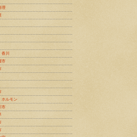
料理
屋
・香川
畷市
市
市
・ホルモン
川市
界
市
市