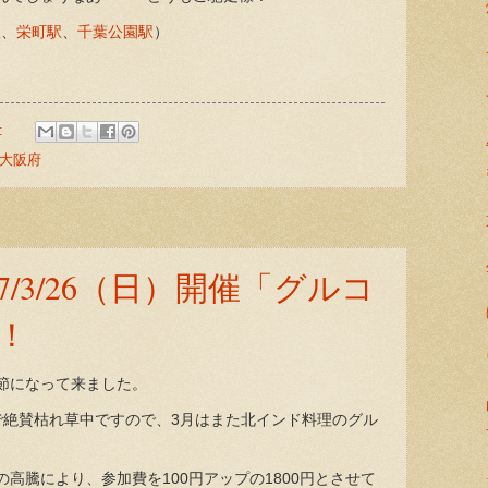
駅
、
栄町駅
、
千葉公園駅
）
:
大阪府
7/3/26（日）開催「グルコ
！
節になって来ました。
で絶賛枯れ草中ですので、3月はまた北インド料理のグル
高騰により、参加費を100円アップの1800円とさせて