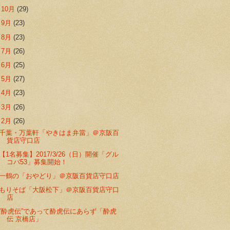
►
10月
(29)
►
9月
(23)
►
8月
(23)
►
7月
(26)
►
6月
(25)
►
5月
(27)
►
4月
(23)
►
3月
(26)
▼
2月
(26)
千葉・万葉軒「やきはま弁當」＠京阪百
貨店守口店
【1名募集】2017/3/26（日）開催「グル
コバ53」募集開始！
一鶴の「おやどり」＠京阪百貨店守口店
もりそば「大阪松下」＠京阪百貨店守口
店
”酔虎伝”であって酔虎伝にあらず「酔虎
伝 京橋店」