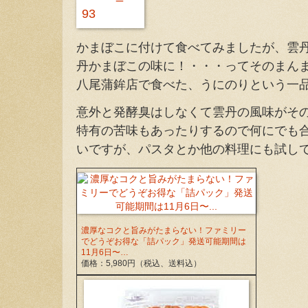
かまぼこに付けて食べてみましたが、雲
丹かまぼこの味に！・・・ってそのまん
八尾蒲鉾店で食べた、うにのりという一
意外と発酵臭はしなくて雲丹の風味がそ
特有の苦味もあったりするので何にでも
いですが、パスタとか他の料理にも試し
濃厚なコクと旨みがたまらない！ファミリー
でどうぞお得な「詰パック」発送可能期間は
11月6日〜…
価格：5,980円（税込、送料込）