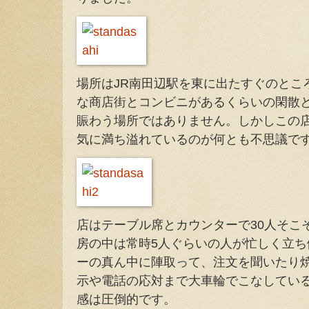
場所はJR南田辺駅を東に出たすぐのとこ
な商店街とコンビニがあるくらいの閑散
賑わう場所ではありません。しかしこの
気に満ち溢れているのが何とも不思議で
店はテーブル席とカウンターで30人そこ
房の中は常時5人ぐらいの人が忙しく立
ーの真ん中に陣取って、注文を聞いたり
示や電話の応対まで大車輪でこなしてい
感は圧倒的です。