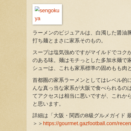
ラーメンのビジュアルは、白濁した醤油
打ち麺とまさに家系そのもの。
スープは塩気強めですがマイルドでコク
のある味。麺はモチっとした多加水麺で
シューは、これも家系標準の固めもも肉
首都圏の家系ラーメンとしてはレベル的
んな真っ当な家系が大阪で食べられるの
てアクセスは相当に悪いですが、これか
と思います。
詳細は「大阪・関西のB級グルメガイド 
＞＞
https://gourmet.gazfootball.com/recen