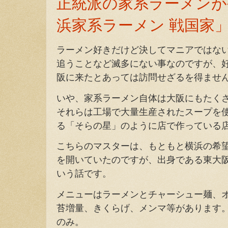
正統派の家系ラーメンが
浜家系ラーメン 戦国家
ラーメン好きだけど決してマニアではな
追うことなど滅多にない事なのですが、
阪に来たとあっては訪問せざるを得ませ
いや、家系ラーメン自体は大阪にもたく
それらは工場で大量生産されたスープを
る「そらの星」のように店で作っている
こちらのマスターは、もともと横浜の希
を開いていたのですが、出身である東大
いう話です。
メニューはラーメンとチャーシュー麺、
苔増量、きくらげ、メンマ等があります
のみ。