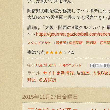
いしか思いつきません。
阿倍野の明治屋が移築してハリボテにな
大阪No.1の居酒屋と呼んでも過言でな
詳細は「大阪・関西のB級グルメガイド 
＞＞
https://gourmet.gazfootball.com/recen
スタンドアサヒ
（
居酒屋
/
南田辺駅
、
田辺駅
、
西田
夜総合点
★★★★
☆
4.5
時刻:
11月 28, 2015
0 件のコメント:
ラベル:
サイト更新情報
,
居酒屋
,
大阪B級
野区
,
名店探訪
2015年11月27日金曜日