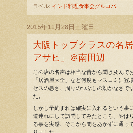
ラベル:
インド料理食事会グルコバ
2015年11月28日土曜日
大阪トップクラスの名居
アサヒ」＠南田辺
この店の名声は相当な昔から聞き及んで
「居酒屋大全」など何度もマスコミに登
セスの悪さ、周りのつぶしの効かなさで
た。
しかし予約すれば確実に入れるという事
道連れにして訪問してみたところ、やは
る事を実感、そこから間をあかずに通っ
りました。