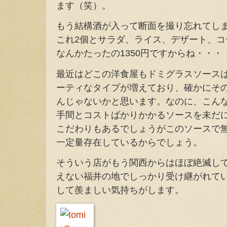
ます（笑）。
もう結構酒が入って断面を撮り忘れてし
これ2個とサラダ、ライス、デザート、
なんかたったの1350円ですからね・・・
最近はどこの洋食屋もドミグラスソース
ーティなタイプが増えており、確かにそ
んじゃないかと思います。なのに、こん
手間とコストばかりかかるソースを未だ
こだわりもあるでしょうがこのソースで
一定量存在しているからでしょう。
そういう店がもう関西からはほぼ絶滅し
えない福井の地でしっかり受け継がれて
して羨ましい気持ちがします。