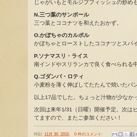
じゃがいもとモルジブフィッシュの炒め
N.三つ葉のサンボール
三つ葉とココナツを和えたおかず。
O.かぼちゃのカルポル
かぼちゃとローストしたココナツとスパ
P.ソナマスリ・ライス
南インドやスリランカで良く食べられる
Q.ゴダンバ・ロティ
小麦粉を薄く伸ばしてたたんで焼いたパ
以上17品でした。ちょっと汁物が少なか
次回は来年1/31（日曜）開催予定。次
てますので、またご参加ください！
時刻:
11月 30, 2015
0 件のコメント: