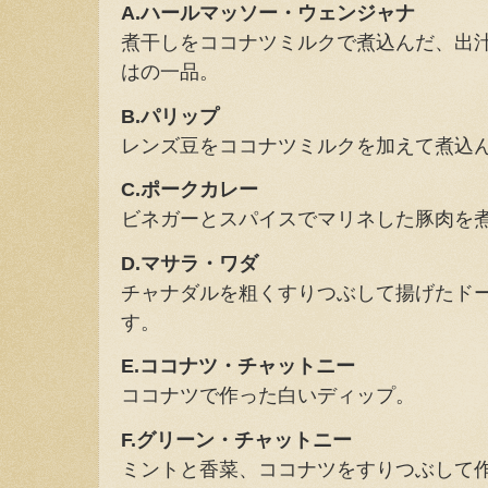
A.ハールマッソー・ウェンジャナ
煮干しをココナツミルクで煮込んだ、出
はの一品。
B.パリップ
レンズ豆をココナツミルクを加えて煮込
C.ポークカレー
ビネガーとスパイスでマリネした豚肉を
D.マサラ・ワダ
チャナダルを粗くすりつぶして揚げたド
す。
E.ココナツ・チャットニー
ココナツで作った白いディップ。
F.グリーン・チャットニー
ミントと香菜、ココナツをすりつぶして