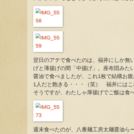
翌日のアテで食べたのは、福井にしか無
げと薄揚げの間「中揚げ」。座布団みた
醤油で食べましたが、これ1枚で結構お
1人だと飽きる・・・（笑） 福井には
そうですが、わたしゃ厚揚げでご飯は食
週末食べたのが、八番麺工房太麺醤油ら