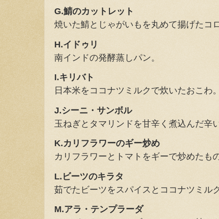
G.鯖のカットレット
焼いた鯖とじゃがいもを丸めて揚げたコ
H.イドゥリ
南インドの発酵蒸しパン。
I.キリバト
日本米をココナツミルクで炊いたおこわ
J.シーニ・サンボル
玉ねぎとタマリンドを甘辛く煮込んだ辛
K.カリフラワーのギー炒め
カリフラワーとトマトをギーで炒めたも
L.ビーツのキラタ
茹でたビーツをスパイスとココナツミル
M.アラ・テンプラーダ