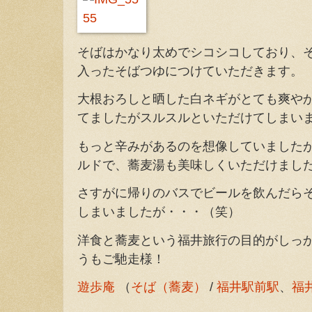
そばはかなり太めでシコシコしており、
入ったそばつゆにつけていただきます。
大根おろしと晒した白ネギがとても爽や
てましたがスルスルといただけてしまい
もっと辛みがあるのを想像していました
ルドで、蕎麦湯も美味しくいただけまし
さすがに帰りのバスでビールを飲んだら
しまいましたが・・・（笑）
洋食と蕎麦という福井旅行の目的がしっ
うもご馳走様！
遊歩庵
（
そば（蕎麦）
/
福井駅前駅
、
福