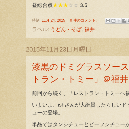
昼総合点
★★★
☆☆
3.5
時刻:
11月 24, 2015
0 件のコメント:
ラベル:
うどん・そば
,
福井
2015年11月23日月曜日
漆黒のドミグラスソース
トラン・トミー」＠福井
前回から続く、「レストラン・トミーへ
いよいよ、ishさんが大絶賛したらしい
ューの登場。
単品ではタンシチューとビーフシチュー