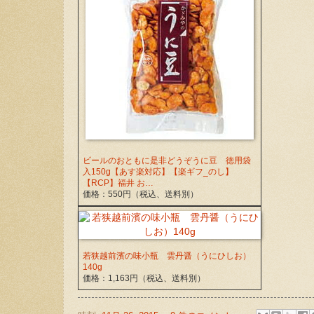
ビールのおともに是非どうぞうに豆 徳用袋
入150g【あす楽対応】【楽ギフ_のし】
【RCP】福井 お…
価格：550円（税込、送料別）
若狭越前濱の味小瓶 雲丹醤（うにひしお）
140g
価格：1,163円（税込、送料別）