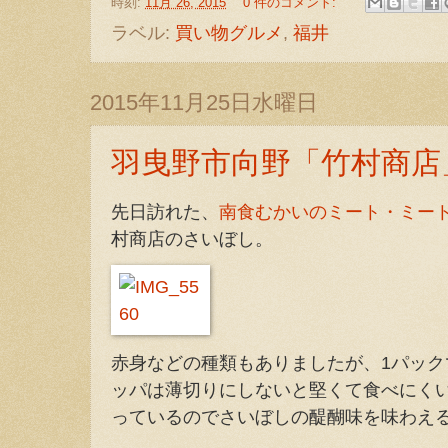
時刻:
11月 26, 2015
0 件のコメント:
ラベル:
買い物グルメ
,
福井
2015年11月25日水曜日
羽曳野市向野「竹村商店
先日訪れた、
南食むかいのミート・ミー
村商店のさいぼし。
赤身などの種類もありましたが、1パック
ッパは薄切りにしないと堅くて食べにく
っているのでさいぼしの醍醐味を味わえ