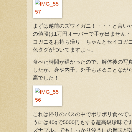
まずは越前のズワイガニ！・・・と言い
の値段は1万円オーバーで手が出ません・・
コガニをお持ち帰り。ちゃんとセイコガ
色タグがついてますよ～。
食べた時間が遅かったので、解体後の写
したが、身や内子、外子もさることなが
高でした！
これは帰りのバスの中でポリポリ食べて
うには40gで5000円もする超高級珍味で
ズナブル。でもしっかり汐うにの旨味が効