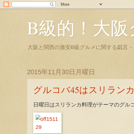
B級的！大阪
大阪と関西の激安B級グルメに関する戯言
2015年11月30日月曜日
グルコバ45はスリラン
日曜日はスリランカ料理がテーマのグル