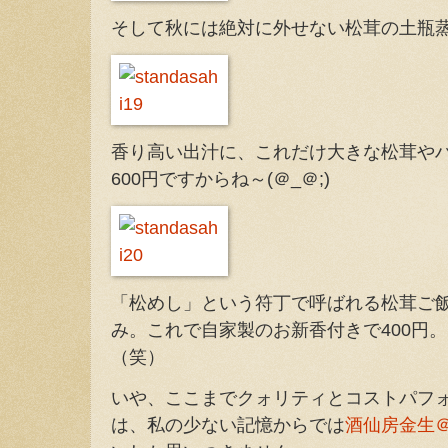
そして秋には絶対に外せない松茸の土瓶
香り高い出汁に、これだけ大きな松茸や
600円ですからね～(＠_＠;)
「松めし」という符丁で呼ばれる松茸ご
み。これで自家製のお新香付きで400円
（笑）
いや、ここまでクォリティとコストパフ
は、私の少ない記憶からでは
酒仙房金生