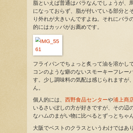
脂といえば普通はバラなんでしょうが、
になっておらず、脂が付いている部分と
り外れが大きいんですよね。それにバラ
的にはカッパがお薦めです。
フライパンでちょっと炙って油を溶かし
コンのような癖のないスモーキーフレー
す。少し調味料の気配は感じられますが
ん。
個人的には、
西野食品センター
や
浦上商
いるさいぼしの方が好きですが、その辺
なハムのまがい物に比べるとずっとちゃ
大阪でベストのクラスというわけではあり