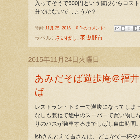
入ってそうで500円という値段ならコス
分ではないでしょうか？
時刻:
11月 25, 2015
0 件のコメント:
ラベル:
さいぼし
,
羽曳野市
2015年11月24日火曜日
あみだそば遊歩庵＠福井
ば
レストラン・トミーで満腹になってしま
なしも兼ねて途中のスーパーで買い物し
りのバスが発車するまでしばし自由時間
ishさんとえて吉さんは、どこかで一杯