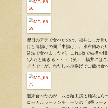
翌日のアテで食べたのは、福井にしか無
げと薄揚げの間「中揚げ」。座布団みた
醤油で食べましたが、これ1枚で結構お
1人だと飽きる・・・（笑） 福井には
そうですが、わたしゃ厚揚げでご飯は食
週末食べたのが、八番麺工房太麺醤油ら
ローカルラーメンチェーンの「8番ラー