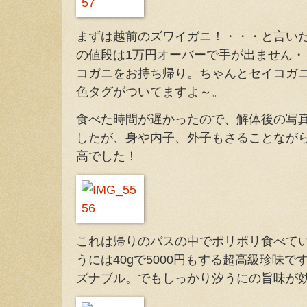
まずは越前のズワイガニ！・・・と言い
の値段は1万円オーバーで手が出ません・・
コガニをお持ち帰り。ちゃんとセイコガ
色タグがついてますよ～。
食べた時間が遅かったので、解体後の写
したが、身や内子、外子もさることなが
高でした！
これは帰りのバスの中でポリポリ食べて
うには40gで5000円もする超高級珍味で
ズナブル。でもしっかり汐うにの旨味が効