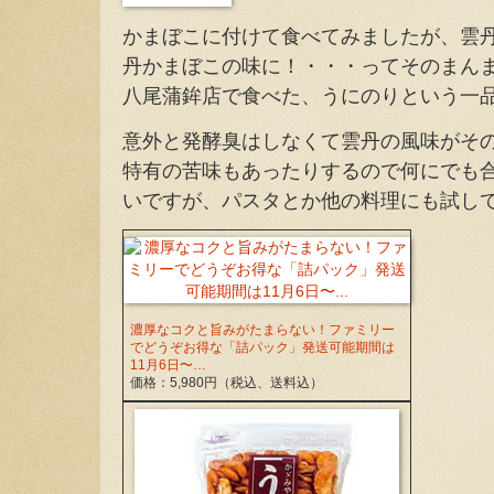
かまぼこに付けて食べてみましたが、雲
丹かまぼこの味に！・・・ってそのまん
八尾蒲鉾店で食べた、うにのりという一
意外と発酵臭はしなくて雲丹の風味がそ
特有の苦味もあったりするので何にでも
いですが、パスタとか他の料理にも試し
濃厚なコクと旨みがたまらない！ファミリー
でどうぞお得な「詰パック」発送可能期間は
11月6日〜…
価格：5,980円（税込、送料込）