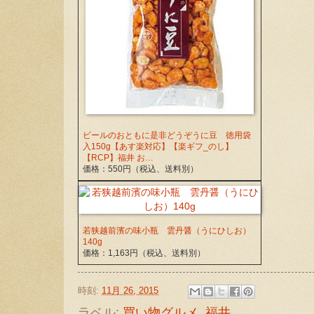
ビールのおともに是非どうぞうに豆 徳用袋
入150g【あす楽対応】【楽ギフ_のし】
【RCP】福井 お…
価格：550円（税込、送料別）
若狭越前濱の味小瓶 雲丹醤（うにひしお）
140g
価格：1,163円（税込、送料別）
時刻:
11月 26, 2015
ラベル:
買い物グルメ
,
福井