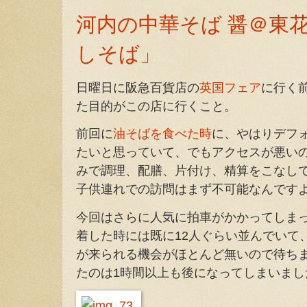
河内の中華そば 醤＠東
しそば」
日曜日に阪急百貨店の
英国フェア
に行く
た目的がこの店に行くこと。
前回に
油そばを食べた時
に、やはりデフ
たいと思っていて、でもアクセスが悪い
みで調理、配膳、片付け、精算をこなし
子供連れでの訪問はまず不可能なんです
今回はさらに人気に拍車がかかってしまっ
着した時には既に12人ぐらい並んでいて
が来られる機会がほとんど無いので待ち
たのは1時間以上も後になってしまいまし