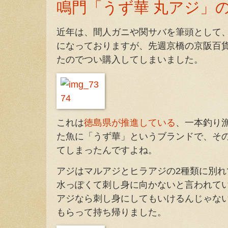
鳴門「うず華 丸アジ」
近年は、間人ガニや関サバを筆頭として
になっておりますが、先週京橋の京阪百
たのでつい購入してしまいました。
これは
徳島県が推進している
、一本釣り
た魚に「うず華」というブランドで、そ
てしまったんですよね。
アジはマルアジとヒラアジの2種類に別
水っぽくて刺し身に向かないと言われて
アジなら刺し身にしてもいけるんじゃな
もらって持ち帰りました。