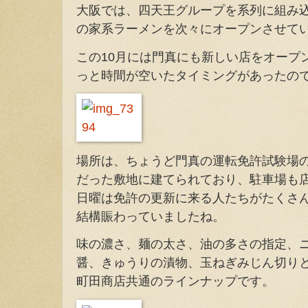
大阪では、四天王グループを系列に組み
の家系ラーメンを次々にオープンさせて
この10月には門真にも新しい店をオープ
っと時間が空いたタイミングがあったの
場所は、ちょうど門真の運転免許試験場
だった敷地に建てられており、駐車場も
日曜は免許の更新に来る人たちがたくさ
結構賑わっていましたね。
味の濃さ、麺の太さ、油の多さの指定、
醤、きゅうりの漬物、玉ねぎみじん切り
町田商店共通のラインナップです。