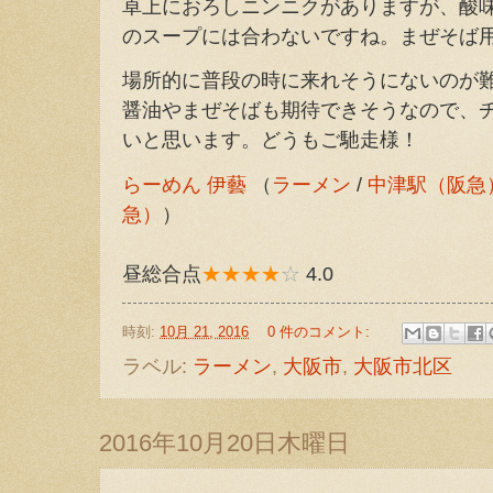
卓上におろしニンニクがありますが、酸
のスープには合わないですね。まぜそば
場所的に普段の時に来れそうにないのが
醤油やまぜそばも期待できそうなので、
いと思います。どうもご馳走様！
らーめん 伊藝
（
ラーメン
/
中津駅（阪急
急）
）
昼総合点
★★★★
☆
4.0
時刻:
10月 21, 2016
0 件のコメント:
ラベル:
ラーメン
,
大阪市
,
大阪市北区
2016年10月20日木曜日