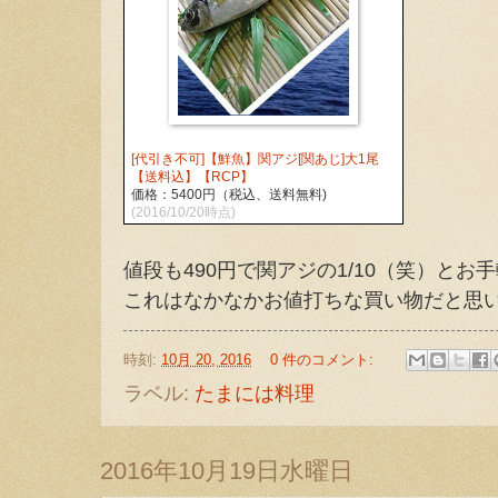
[代引き不可]【鮮魚】関アジ[関あじ]大1尾
【送料込】【RCP】
価格：5400円（税込、送料無料)
(2016/10/20時点)
値段も490円で関アジの1/10（笑）と
これはなかなかお値打ちな買い物だと思
時刻:
10月 20, 2016
0 件のコメント:
ラベル:
たまには料理
2016年10月19日水曜日