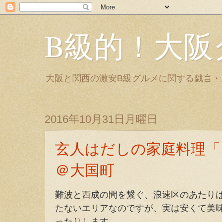
B級的！大阪
大阪と関西の激安B級グルメに関する戯言
2016年10月31日月曜日
玄人はだしの家庭料理「
＠大国町
難波と西成の間を繋ぐ、浪速区のあたり
たないエリアなのですが、実は安くて美
ったりします。