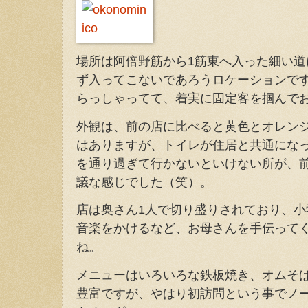
場所は阿倍野筋から1筋東へ入った細い
ず入ってこないであろうロケーションで
らっしゃってて、着実に固定客を掴んで
外観は、前の店に比べると黄色とオレン
はありますが、トイレが住居と共通にな
を通り過ぎて行かないといけない所が、
議な感じでした（笑）。
店は奥さん1人で切り盛りされており、小
音楽をかけるなど、お母さんを手伝って
ね。
メニューはいろいろな鉄板焼き、オムそ
豊富ですが、やはり初訪問という事でノー