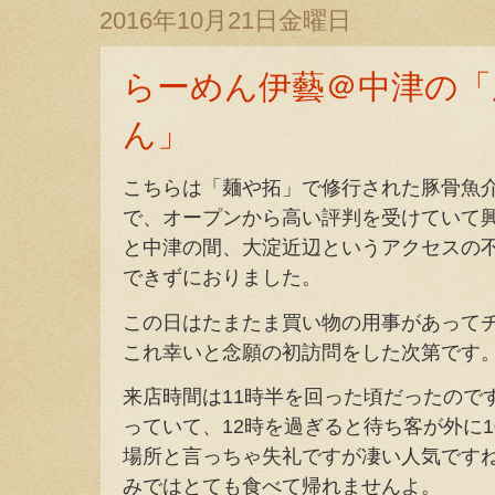
2016年10月21日金曜日
らーめん伊藝＠中津の「
ん」
こちらは「麺や拓」で修行された豚骨魚
で、オープンから高い評判を受けていて
と中津の間、大淀近辺というアクセスの
できずにおりました。
この日はたまたま買い物の用事があって
これ幸いと念願の初訪問をした次第です
来店時間は11時半を回った頃だったので
っていて、12時を過ぎると待ち客が外に
場所と言っちゃ失礼ですが凄い人気です
みではとても食べて帰れませんよ。