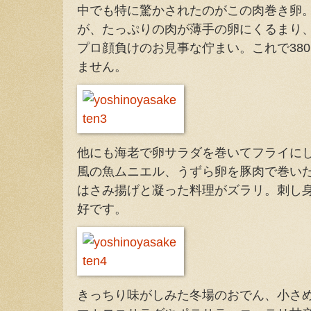
中でも特に驚かされたのがこの肉巻き卵
が、たっぷりの肉が薄手の卵にくるまり
プロ顔負けのお見事な佇まい。これで38
ません。
他にも海老で卵サラダを巻いてフライに
風の魚ムニエル、うずら卵を豚肉で巻い
はさみ揚げと凝った料理がズラリ。刺し
好です。
きっちり味がしみた冬場のおでん、小さ