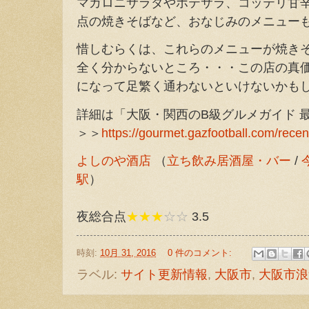
マカロニサラダやポテサラ、コッテリ甘
点の焼きそばなど、おなじみのメニュー
惜しむらくは、これらのメニューが焼き
全く分からないところ・・・この店の真
になって足繁く通わないといけないかも
詳細は「大阪・関西のB級グルメガイド 
＞＞
https://gourmet.gazfootball.com/recen
よしのや酒店
（
立ち飲み居酒屋・バー
/
駅
）
夜総合点
★★★
☆☆
3.5
時刻:
10月 31, 2016
0 件のコメント:
ラベル:
サイト更新情報
,
大阪市
,
大阪市浪