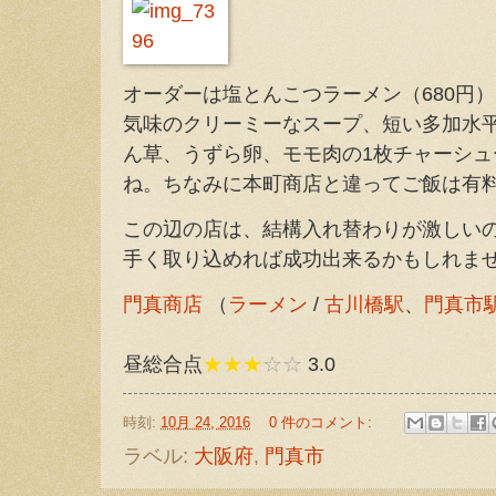
オーダーは塩とんこつラーメン（680円
気味のクリーミーなスープ、短い多加水
ん草、うずら卵、モモ肉の1枚チャーシ
ね。ちなみに本町商店と違ってご飯は有
この辺の店は、結構入れ替わりが激しい
手く取り込めれば成功出来るかもしれま
門真商店
（
ラーメン
/
古川橋駅
、
門真市
昼総合点
★★★
☆☆
3.0
時刻:
10月 24, 2016
0 件のコメント:
ラベル:
大阪府
,
門真市