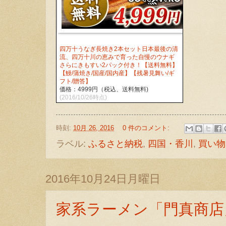
四万十うなぎ長焼き2本セット日本最後の清
流、四万十川の恵みで育った自慢のウナギ
さらにきもすい2パック付き！【送料無料】
【鰻/蒲焼き/国産/国内産】【残暑見舞い/ギ
フト/贈答】
価格：4999円（税込、送料無料)
(2016/10/26時点)
時刻:
10月 26, 2016
0 件のコメント:
ラベル:
ふるさと納税
,
四国・香川
,
買い物
2016年10月24日月曜日
家系ラーメン「門真商店