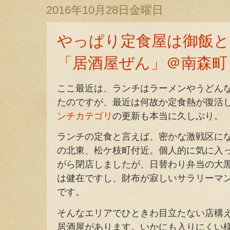
2016年10月28日金曜日
やっぱり定食屋は御飯と
「居酒屋ぜん」＠南森町
ここ最近は、ランチはラーメンやうどん
たのですが、最近は何故か定食熱が復活
ンチカテゴリ
の更新も本当に久しぶり。
ランチの定食と言えば、密かな激戦区に
の北東、松ケ枝町付近。個人的に気に入
がら閉店しましたが、日替わり弁当の大
は健在ですし、財布が寂しいサラリーマ
です。
そんなエリアでひときわ目立たない店構
居酒屋があります。いかにも入りにくい