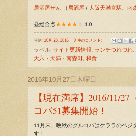
居酒屋ぜん
（
居酒屋
/
大阪天満宮駅
、
南
昼総合点
★★★★
☆
4.0
時刻:
10月 28, 2016
0 件のコメント:
ラベル:
サイト更新情報
,
ランチつれづれ
,
天六・天満・南森町
,
和食
2016年10月27日木曜日
【現在満席】2016/11/
コバ51募集開始！
11月末、晩秋のグルコバはケララのベジ
す！