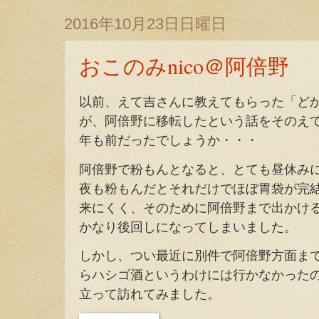
2016年10月23日日曜日
おこのみnico＠阿倍野
以前、えて吉さんに教えてもらった「ど
が、阿倍野に移転したという話をそのえ
年も前だったでしょうか・・・
阿倍野で粉もんとなると、とても昼休み
夜も粉もんだとそれだけでほぼ胃袋が完
来にくく、そのために阿倍野まで出かけ
かなり後回しになってしまいました。
しかし、つい最近に別件で阿倍野方面ま
らハシゴ酒というわけには行かなかった
立って訪れてみました。