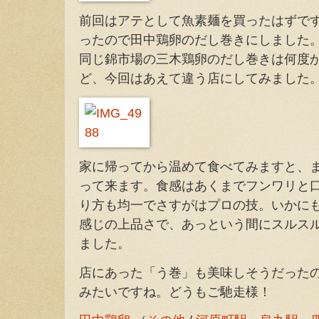
前回はアテとして魚素麺を買ったはずで
ったので田中鶏卵のだし巻きにしました。
同じ錦市場の三木鶏卵のだし巻きは何度
ど、今回はあえて違う店にしてみました
家に帰ってから温めて食べてみますと、
って来ます。食感はあくまでフンワリと
り方も均一でさすがはプロの技。いかに
感じの上品さで、あっという間にスルス
ました。
店にあった「う巻」も美味しそうだった
みたいですね。どうもご馳走様！