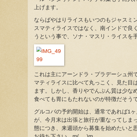
上げます。
ならばやはりライスもいつのもジャスミ
スマティライスではなく、南インドで良
うという事で、ソナ・マスリ・ライスを
これは主にアーンドラ・プラデーシュ州
マティライスに比べて丸っこく、見た目
ます。しかし、香りやでんぷん質は少な
食べても胃にもたれないのが特徴だそう
グルコバの予約開始は、通常であれば1
が、今月末は出張と旅行が重なってしま
態につき、来週頭から募集を始めたいと
お待ち下さい。m(_ _)m