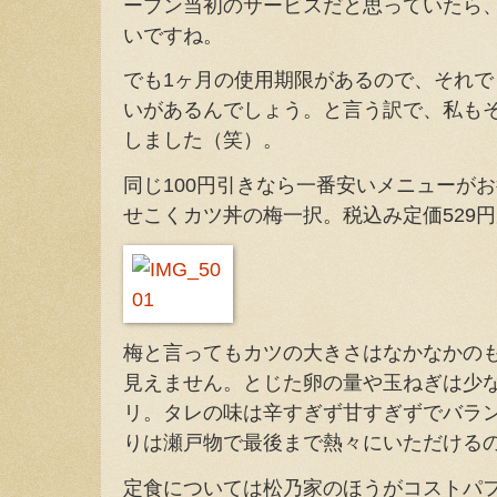
ープン当初のサービスだと思っていたら
いですね。
でも1ヶ月の使用期限があるので、それ
いがあるんでしょう。と言う訳で、私も
しました（笑）。
同じ100円引きなら一番安いメニューが
せこくカツ丼の梅一択。税込み定価529円
梅と言ってもカツの大きさはなかなかの
見えません。とじた卵の量や玉ねぎは少
リ。タレの味は辛すぎず甘すぎずでバラ
りは瀬戸物で最後まで熱々にいただける
定食については松乃家のほうがコストパ