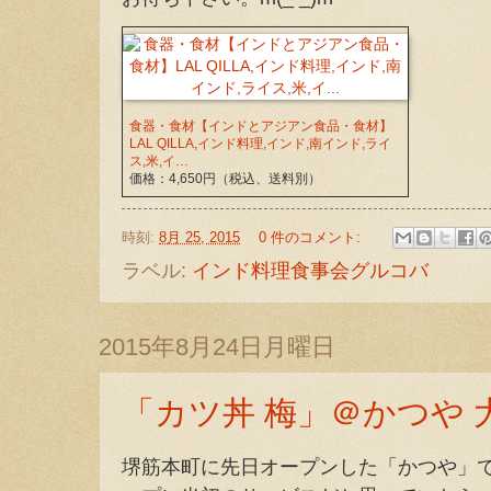
食器・食材【インドとアジアン食品・食材】
LAL QILLA,インド料理,インド,南インド,ライ
ス,米,イ…
価格：4,650円（税込、送料別）
時刻:
8月 25, 2015
0 件のコメント:
ラベル:
インド料理食事会グルコバ
2015年8月24日月曜日
「カツ丼 梅」＠かつや 
堺筋本町に先日オープンした「かつや」で