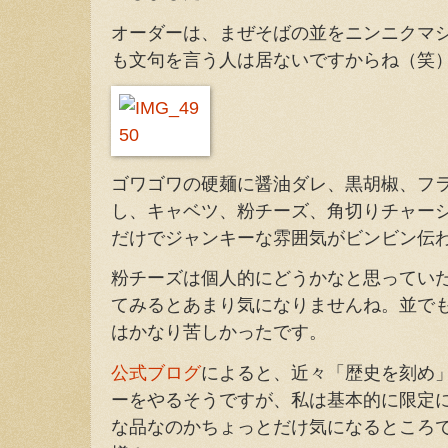
オーダーは、まぜそばの並をニンニクマ
も文句を言う人は居ないですからね（笑
ゴワゴワの硬麺に醤油ダレ、黒胡椒、フ
し、キャベツ、粉チーズ、角切りチャー
だけでジャンキーな雰囲気がビンビン伝
粉チーズは個人的にどうかなと思ってい
てみるとあまり気になりませんね。並で
はかなり苦しかったです。
公式ブログ
によると、近々「歴史を刻め
ーをやるそうですが、私は基本的に限定
な品なのかちょっとだけ気になるところ