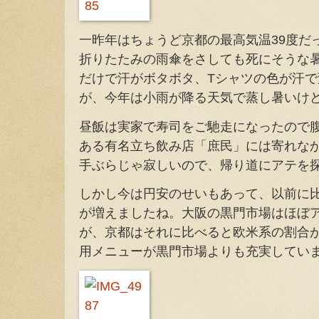
一昨年はちょうど京都の最高気温39度だ
折りたたみの雨傘をさしても死にそうな
だけで汗がボタボタ、Tシャツの色が汗
が、今年は小雨が降る天気で蒸し暑いけ
昼飯は実家で寿司をご馳走になったので
ある有名立ち飲み店「庶民」には寄れな
手ぶらじゃ寂しいので、帰り道にアテを
しかし今は円安のせいもあって、以前に
が増えましたね。大阪の黒門市場はほぼ
が、京都はそれに比べると欧米系の割合
用メニューが黒門市場よりも充実してい