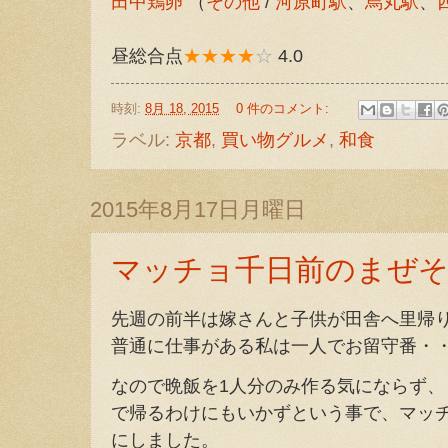
田中鶏卵
（
その他
/
河原町駅
、
烏丸駅
、
昼総合点
★★★★
☆
4.0
時刻:
8月 18, 2015
0 件のコメント:
ラベル:
京都
,
買い物グルメ
,
和食
2015年8月17日月曜日
マッチョ千日前のまぜ
先週の前半は嫁さんと子供が田舎へ里帰
普通に仕事がある私は一人でお留守番・
なので晩飯を1人分のみ作る気にならず
で帰るわけにもいかずという事で、マッ
にしました。