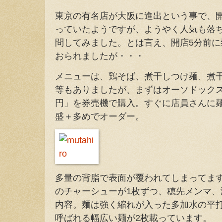
東京の有名店が大阪に進出という事で、
っていたようですが、ようやく人気も落
問してみました。とは言え、開店5分前に
おられましたが・・・
メニューは、鶏そば、煮干しつけ麺、煮
等もありましたが、まずはオーソドックス
円」を券売機で購入。すぐに店員さんに
盛＋多めでオーダー。
多量の背脂で表面が覆われてしまってま
のチャーシューが1枚ずつ、穂先メンマ
内容。麺は強く縮れが入った多加水の平
呼ばれる幅広い麺が2枚載っています。