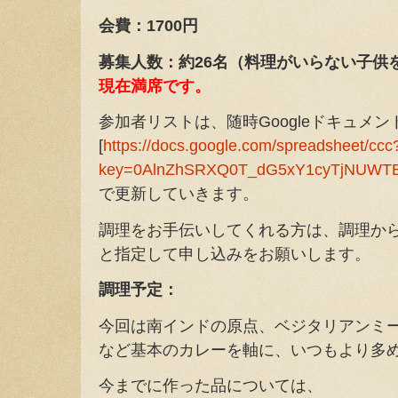
会費：1700円
募集人数：約26名（料理がいらない子供
現在満席です。
参加者リストは、随時Googleドキュメン
[
https://docs.google.com/spreadsheet/ccc
key=0AlnZhSRXQ0T_dG5xY1cyTjNUWTB
で更新していきます。
調理をお手伝いしてくれる方は、調理か
と指定して申し込みをお願いします。
調理予定：
今回は南インドの原点、ベジタリアンミ
など基本のカレーを軸に、いつもより多
今までに作った品については、