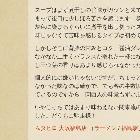
スープはまず煮干しの旨味がガツンと来
まって後口に少しほろ苦さを感じます。
灰色に染まるぐらいに煮干を出し切った
味じゃなくて苦味を感じるタイプは初め
しかしそこに背脂の甘みとコク、醤油ダ
なかなか上手くバランスが取れた一杯に
し三つ葉の香りはあまり感じられなかっ
個人的には嫌いじゃないですが、ちょっ
なかった味なのは確かで、でも客の半数
ているのですから、関西人の味覚もずい
いやこっちではあまり味わえない関東流
した。どうもご馳走様！
ムタヒロ 大阪福島店
（
ラーメン
/
福島駅