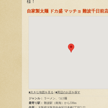
様！
自家製太麺 ドカ盛 マッチョ 難波千日前