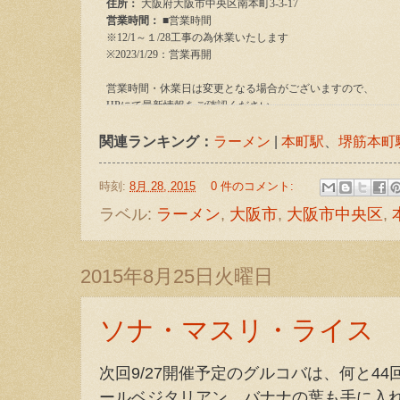
関連ランキング：
ラーメン
|
本町駅
、
堺筋本町
時刻:
8月 28, 2015
0 件のコメント:
ラベル:
ラーメン
,
大阪市
,
大阪市中央区
,
2015年8月25日火曜日
ソナ・マスリ・ライス
次回9/27開催予定のグルコバは、何と4
ールベジタリアン。バナナの葉も手に入