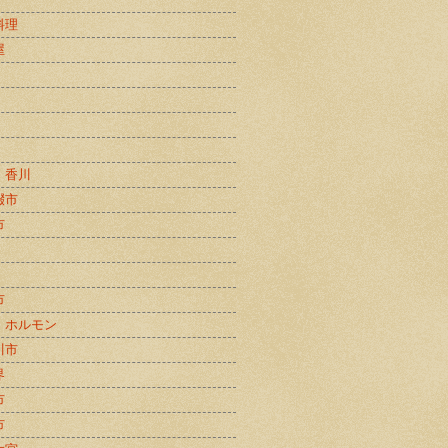
料理
屋
・香川
畷市
市
市
・ホルモン
川市
界
市
市