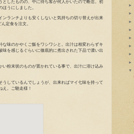
うとしたものの、中に待ち客が何人かいたので断念。初
のほうにしました。
インランチよりも安くしないと気持ちの切り替えが出来
どん定食を注文。
朴な味のかやくご飯をワシワシと。出汁は相変わらずキ
酸味を感じるぐらいに徹底的に煮出された下品で濃い出
かい粉末状のものが置かれている事で、出汁に溶け込み
そうしているんでしょうが、出来ればマイ七味を持って
ねえ。ご馳走様！