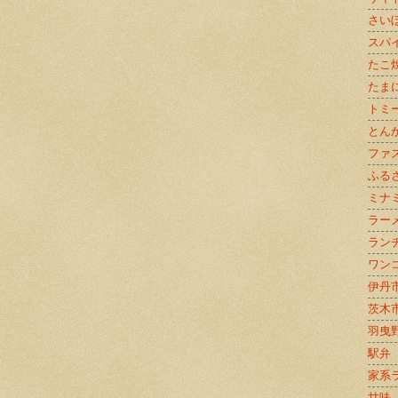
さい
スパ
たこ
たま
トミ
とん
ファ
ふる
ミナ
ラー
ラン
ワン
伊丹
茨木
羽曳
駅弁
家系
甘味