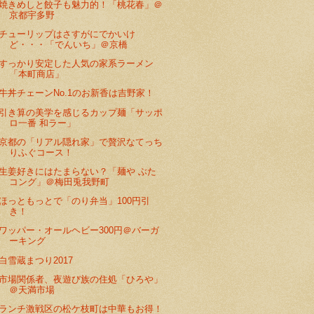
焼きめしと餃子も魅力的！「桃花春」＠
京都宇多野
チューリップはさすがにでかいけ
ど・・・「でんいち」＠京橋
すっかり安定した人気の家系ラーメン
「本町商店」
牛丼チェーンNo.1のお新香は吉野家！
引き算の美学を感じるカップ麺「サッポ
ロ一番 和ラー」
京都の「リアル隠れ家」で贅沢なてっち
りふぐコース！
生姜好きにはたまらない？「麺や ぶた
コング」＠梅田兎我野町
ほっともっとで「のり弁当」100円引
き！
ワッパー・オールヘビー300円＠バーガ
ーキング
白雪蔵まつり2017
市場関係者、夜遊び族の住処「ひろや」
＠天満市場
ランチ激戦区の松ケ枝町は中華もお得！