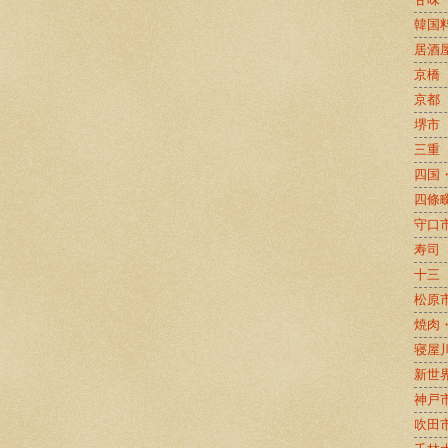
韓国
居酒
京橋
京都
堺市
三重
四国
四條
守口
寿司
十三
松原
焼肉
寝屋
新世
神戸
吹田