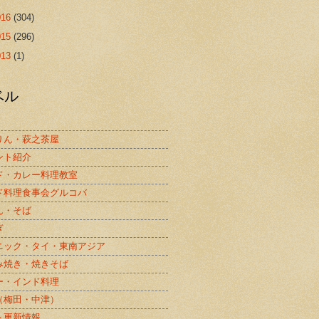
016
(304)
015
(296)
013
(1)
ベル
りん・萩之茶屋
ント紹介
ド・カレー料理教室
ド料理食事会グルコバ
ん・そば
ぎ
ニック・タイ・東南アジア
み焼き・焼きそば
ー・インド料理
（梅田・中津）
ト更新情報