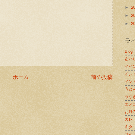
►
2
►
2
►
2
ラ
Blog
あい
イベ
イン
ホーム
前の投稿
イン
うど
うな
エス
お好
カレ
キタ
サイ