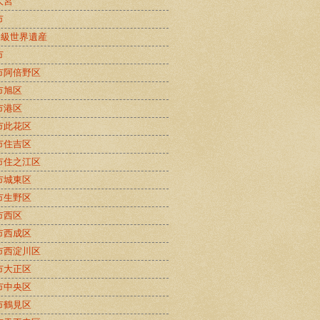
大宮
市
B級世界遺産
市
市阿倍野区
市旭区
市港区
市此花区
市住吉区
市住之江区
市城東区
市生野区
市西区
市西成区
市西淀川区
市大正区
市中央区
市鶴見区