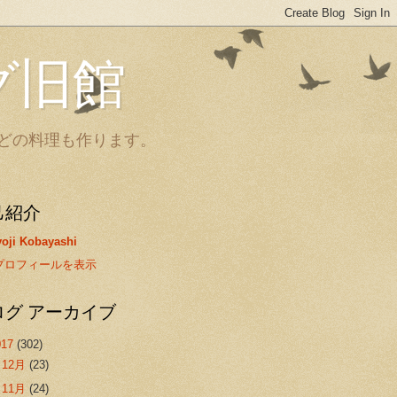
グ旧館
どの料理も作ります。
己紹介
oji Kobayashi
プロフィールを表示
ログ アーカイブ
017
(302)
►
12月
(23)
►
11月
(24)