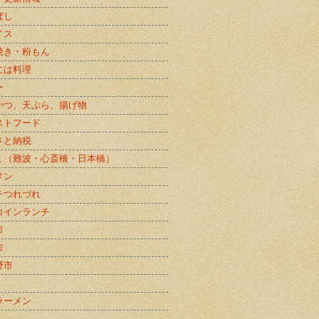
ぼし
イス
焼き・粉もん
には料理
ー
かつ、天ぷら、揚げ物
ストフード
さと納税
ミ（難波・心斎橋・日本橋）
メン
チつれづれ
コインランチ
市
市
野市
ラーメン