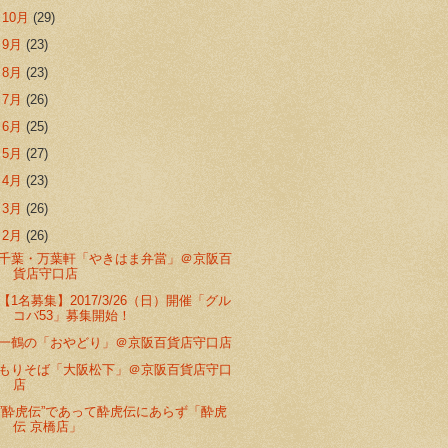
►
10月
(29)
►
9月
(23)
►
8月
(23)
►
7月
(26)
►
6月
(25)
►
5月
(27)
►
4月
(23)
►
3月
(26)
▼
2月
(26)
千葉・万葉軒「やきはま弁當」＠京阪百
貨店守口店
【1名募集】2017/3/26（日）開催「グル
コバ53」募集開始！
一鶴の「おやどり」＠京阪百貨店守口店
もりそば「大阪松下」＠京阪百貨店守口
店
”酔虎伝”であって酔虎伝にあらず「酔虎
伝 京橋店」