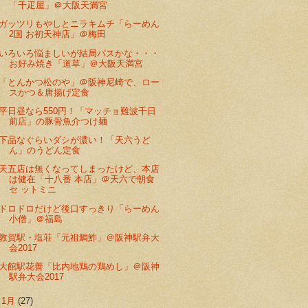
「千疋屋」＠大阪天満宮
ガッツリもやしとニラキムチ「らーめん
2国 お初天神店」＠梅田
いろいろ悩ましいが結局パスかな・・・
お好み焼き「道草」＠大阪天満宮
「とんかつ松のや」＠阪神尼崎で、ロー
スかつ＆唐揚げ定食
平日昼なら550円！「マッチョ難波千日
前店」の豚骨魚介つけ麺
下品なぐらいダシが濃い！「天六うど
ん」のうどん定食
天五店は無くなってしまったけど、本店
は健在「十八番 本店」＠天六で朝食
セ ットミニ
ドロドロだけど後口すっきり「らーめん
小僧」＠福島
敦賀駅・塩荘「元祖鯛鮓」＠阪神駅弁大
会2017
大館駅花善「比内地鶏の鶏めし」＠阪神
駅弁大会2017
►
1月
(27)