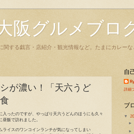
大阪グルメブロ
に関する戯言・店紹介・観光情報など。たまにカレーな
自
Ry
シが濃い！「天六うど
詳細
食
ブ
に入ったのですが、やっぱり天六うどんのほうにも久々
▼
2
に昼飯で訪れました。
ムライスのワンコインランチが気になってしまい