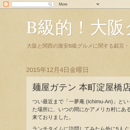
B級的！大阪
大阪と関西の激安B級グルメに関する戯言
2015年12月4日金曜日
麺屋ガテン 本町淀屋橋
つい最近まで「一夢庵 (Ichimu-An)
た場所に、いつの間にかアメリカ村にあ
来ておりました。
ランチタイムに訪問してみたら外に5人