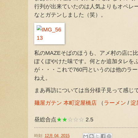
行列が出来ていたのは人気よりもオペレ
なとガテンしました（笑）。
私のMAZEそばのほうも、アメ村の店に
ぽくぼやけた味です。何とか追加タレを
が・・・これで760円というのは他のラ
ねえ。
まあ再訪については当分様子見って感じ
麺屋ガテン 本町淀屋橋店
（
ラーメン
/
淀
昼総合点
★★
☆☆☆
2.5
時刻:
12月 04, 2015