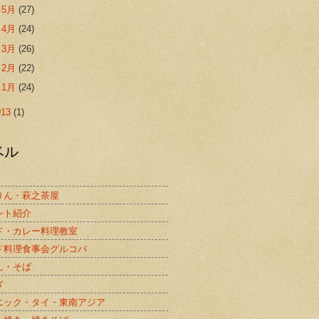
►
5月
(27)
►
4月
(24)
►
3月
(26)
►
2月
(22)
►
1月
(24)
013
(1)
ベル
りん・萩之茶屋
ント紹介
ド・カレー料理教室
ド料理食事会グルコバ
ん・そば
ぎ
ニック・タイ・東南アジア