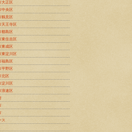
市大正区
市中央区
市鶴見区
市天王寺区
市都島区
市東住吉区
市東成区
市東淀川区
市福島区
市平野区
市北区
市淀川区
市浪速区
府
市
市
ース