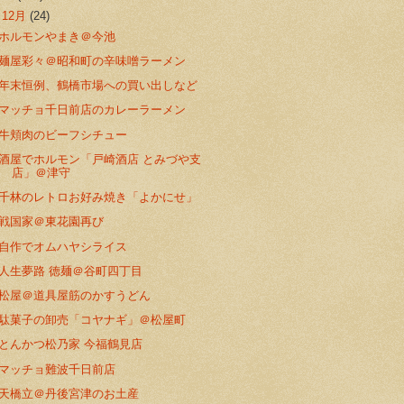
▼
12月
(24)
ホルモンやまき＠今池
麺屋彩々＠昭和町の辛味噌ラーメン
年末恒例、鶴橋市場への買い出しなど
マッチョ千日前店のカレーラーメン
牛頬肉のビーフシチュー
酒屋でホルモン「戸崎酒店 とみづや支
店」＠津守
千林のレトロお好み焼き「よかにせ」
戦国家＠東花園再び
自作でオムハヤシライス
人生夢路 徳麺＠谷町四丁目
松屋＠道具屋筋のかすうどん
駄菓子の卸売「コヤナギ」＠松屋町
とんかつ松乃家 今福鶴見店
マッチョ難波千日前店
天橋立＠丹後宮津のお土産