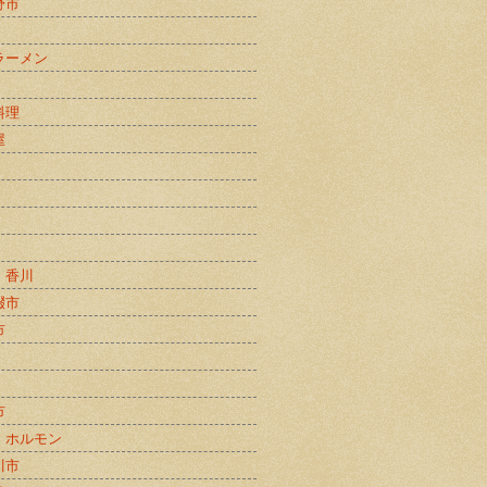
野市
ラーメン
料理
屋
・香川
畷市
市
市
・ホルモン
川市