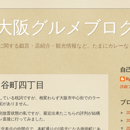
大阪グルメブロ
に関する戯言・店紹介・観光情報など。たまにカレーな
自
Ry
＠谷町四丁目
詳細
している枕詞ですが、相変わらず大阪市中心街でのラー
ブ
配がありません。
►
2
則放置状態の私ですが、最近出来たこちらの評判が結構
ン直後に行ってみました。
►
2
▼
2
目交差点の中間点で、本町通りの1筋北になる徳井町にあ