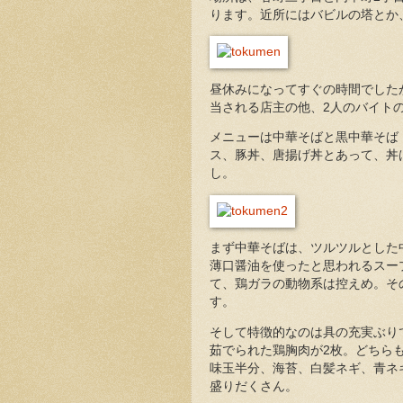
ります。近所にはバビルの塔とか
昼休みになってすぐの時間でした
当される店主の他、2人のバイト
メニューは中華そばと黒中華そば
ス、豚丼、唐揚げ丼とあって、丼
し。
まず中華そばは、ツルツルとした
薄口醤油を使ったと思われるスー
て、鶏ガラの動物系は控えめ。そ
す。
そして特徴的なのは具の充実ぶり
茹でられた鶏胸肉が2枚。どちら
味玉半分、海苔、白髪ネギ、青ネ
盛りだくさん。