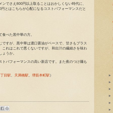
メンでさえ800円以上取ることはおかしくない時代に、
00円とはこちらが心配になるコストパフォーマンスだと
て食べた黒中華の方。
じですが、黒中華は濃口醤油がベースで、甘さもプラス
。これはこれで悪くないですが、和出汁の繊細さを味わ
しょうか。
ストパフォーマンスの高い新店です。また夜のつけ麺も
四丁目駅
、
天満橋駅
、
堺筋本町駅
）