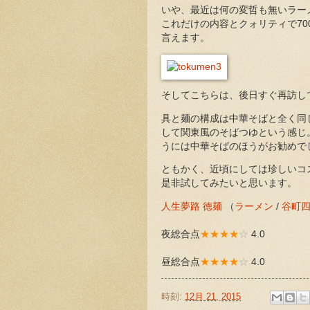
いや、最近は何の変哲も無いラー
これだけの内容とクォリティで7
言えます。
そしてこちらは、後日すぐ再訪し
具と麺の構成は中華そばと全く同
して関東風のそばつゆという感じ
うには中華そばのほうがお勧めで
ともかく、近頃にしては珍しいコ
是非試してみたいと思います。
人生夢路 徳麺
（
ラーメン
/
谷町
夜総合点
★★★★
☆
4.0
昼総合点
★★★★
☆
4.0
時刻:
12月 21, 2015