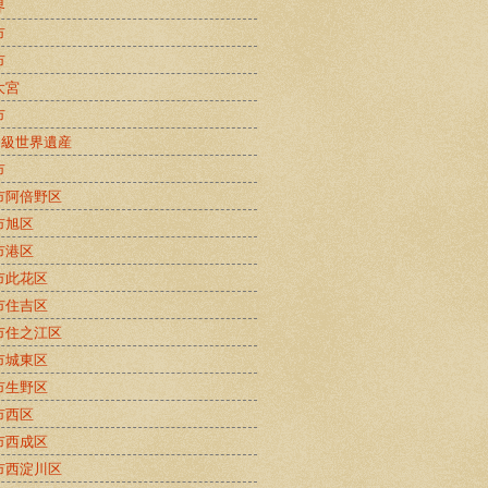
界
市
市
大宮
市
B級世界遺産
市
市阿倍野区
市旭区
市港区
市此花区
市住吉区
市住之江区
市城東区
市生野区
市西区
市西成区
市西淀川区