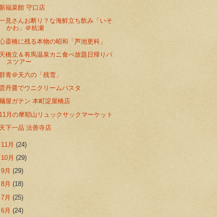
新福菜館 守口店
一見さんお断り？な海鮮立ち飲み「いそ
かわ」＠杭瀬
心斎橋に残る本物の昭和「芦池更科」
天橋立＆有馬温泉カニ食べ放題日帰りバ
スツアー
群青＠天六の「残雪」
雲丹醤でウニクリームパスタ
麺屋ガテン 本町淀屋橋店
11月の摩耶山リュックサックマーケット
天下一品 法善寺店
►
11月
(24)
►
10月
(29)
►
9月
(29)
►
8月
(18)
►
7月
(25)
►
6月
(24)