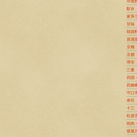
羽曳
駅弁
家系
甘味
韓国
居酒
京橋
京都
堺市
三重
四国
四條
守口
寿司
十三
松原
焼肉
寝屋