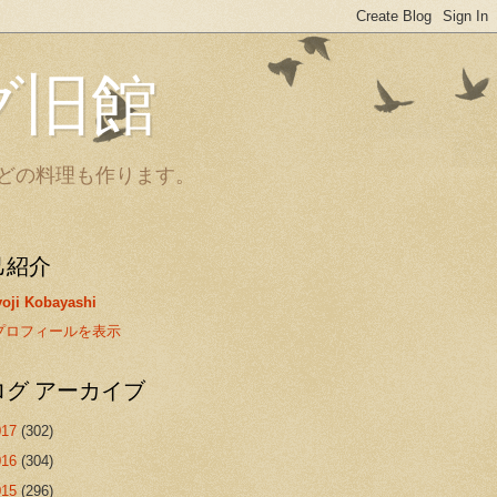
グ旧館
どの料理も作ります。
己紹介
oji Kobayashi
プロフィールを表示
ログ アーカイブ
017
(302)
016
(304)
015
(296)