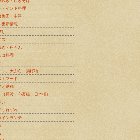
み焼き・焼きそば
ー・インド料理
（梅田・中津）
ト更新情報
ぼし
イス
焼き・粉もん
には料理
ー
かつ、天ぷら、揚げ物
ストフード
さと納税
ミ（難波・心斎橋・日本橋）
メン
チつれづれ
コインランチ
市
市