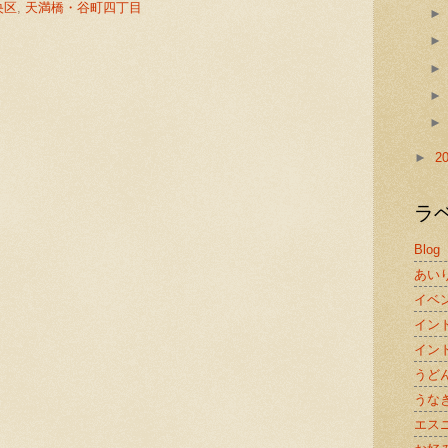
央区
,
天満橋・谷町四丁目
:
►
2
ラ
Blog
あい
イベ
イン
イン
うど
うな
エス