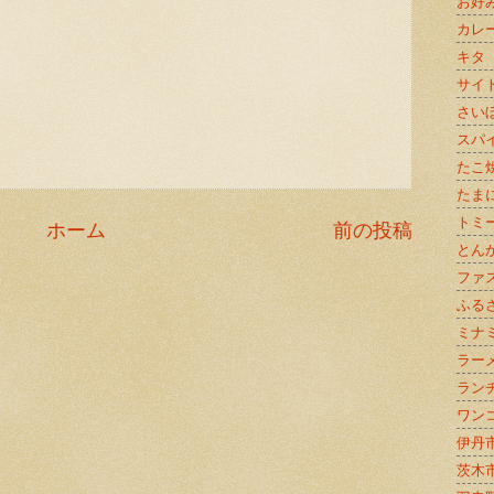
お好
カレ
キタ
サイ
さい
スパ
たこ
たま
トミ
ホーム
前の投稿
とん
ファ
ふる
ミナ
ラー
ラン
ワン
伊丹
茨木