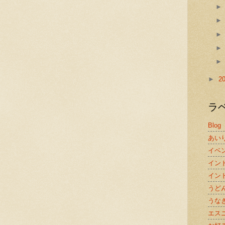
:
►
2
ラ
Blog
あい
イベ
イン
イン
うど
うな
エス