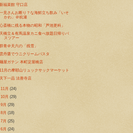
新福菜館 守口店
一見さんお断り？な海鮮立ち飲み「いそ
かわ」＠杭瀬
心斎橋に残る本物の昭和「芦池更科」
天橋立＆有馬温泉カニ食べ放題日帰りバ
スツアー
群青＠天六の「残雪」
雲丹醤でウニクリームパスタ
麺屋ガテン 本町淀屋橋店
11月の摩耶山リュックサックマーケット
天下一品 法善寺店
►
11月
(24)
►
10月
(29)
►
9月
(29)
►
8月
(18)
►
7月
(25)
►
6月
(24)