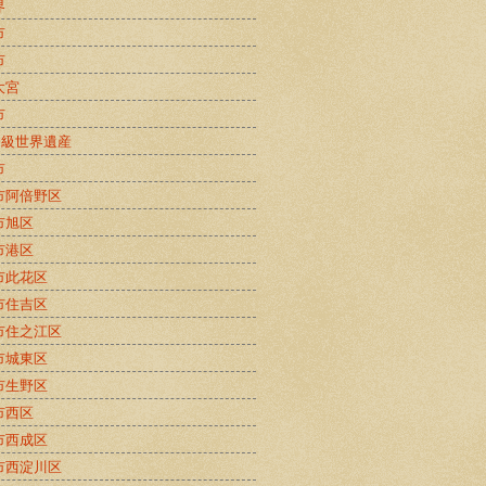
界
市
市
大宮
市
B級世界遺産
市
市阿倍野区
市旭区
市港区
市此花区
市住吉区
市住之江区
市城東区
市生野区
市西区
市西成区
市西淀川区