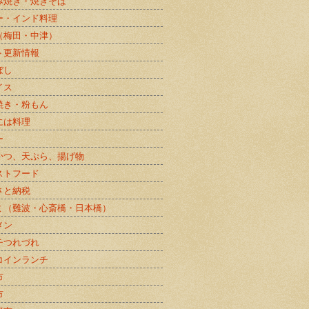
み焼き・焼きそば
ー・インド料理
（梅田・中津）
ト更新情報
ぼし
イス
焼き・粉もん
には料理
ー
かつ、天ぷら、揚げ物
ストフード
さと納税
ミ（難波・心斎橋・日本橋）
メン
チつれづれ
コインランチ
市
市