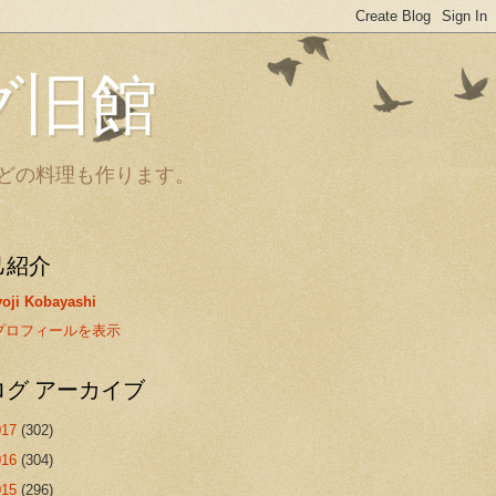
グ旧館
どの料理も作ります。
己紹介
oji Kobayashi
プロフィールを表示
ログ アーカイブ
017
(302)
016
(304)
015
(296)