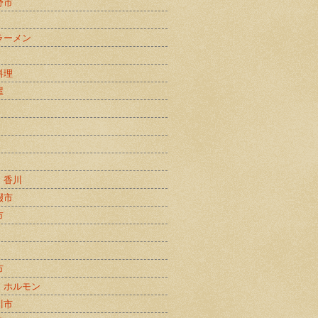
野市
ラーメン
料理
屋
・香川
畷市
市
市
・ホルモン
川市