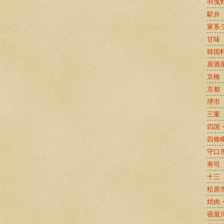
羽曳
駅弁
家系
甘味
韓国
居酒
京橋
京都
堺市
三重
四国
四條
守口
寿司
十三
松原
焼肉
寝屋