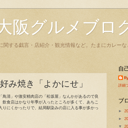
大阪グルメブロ
に関する戯言・店紹介・観光情報など。たまにカレーな
自
Ry
好み焼き「よかにせ」
詳細
「鳥清」や激安精肉店の「松坂屋」なんかがあるので良
ブ
、飲食店はかなり年季が入ったところが多くて、あちこ
入りにくかったりで、結局馴染みの店に入る事が多かっ
►
2
►
2
▼
2