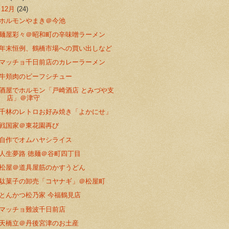
▼
12月
(24)
ホルモンやまき＠今池
麺屋彩々＠昭和町の辛味噌ラーメン
年末恒例、鶴橋市場への買い出しなど
マッチョ千日前店のカレーラーメン
牛頬肉のビーフシチュー
酒屋でホルモン「戸崎酒店 とみづや支
店」＠津守
千林のレトロお好み焼き「よかにせ」
戦国家＠東花園再び
自作でオムハヤシライス
人生夢路 徳麺＠谷町四丁目
松屋＠道具屋筋のかすうどん
駄菓子の卸売「コヤナギ」＠松屋町
とんかつ松乃家 今福鶴見店
マッチョ難波千日前店
天橋立＠丹後宮津のお土産