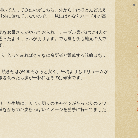
聞いて入ってみたのがこちら。外から中はほとんど見え
り外に漏れてこないので、一見にはかなりハードルが高
気なお母さんがやっておられ、テーブル席が3つに4人ぐ
思ったよりキャパがあります。でも昼も夜も地元の人で
す。
が、入ってみればそんなに余所者と警戒する視線はあり
、焼きそばが400円からと安く、平均よりもボリュームが
きを食べたら腹が一杯になるのは確実です。
りした生地に、みじん切りのキャベツがたっぷりのフワ
昔ながらの小麦粉っぽいイメージを勝手に持ってました