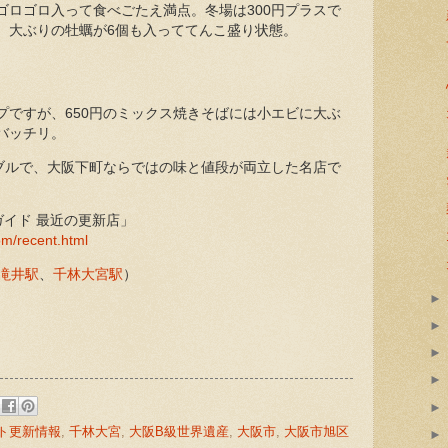
ゴロゴロ入って食べごたえ満点。冬場は300円プラスで
、大ぶりの牡蠣が6個も入っててんこ盛り状態。
プですが、650円のミックス焼きそばには小エビに大ぶ
バッチリ。
ナブルで、大阪下町ならではの味と値段が両立した名店で
イド 最近の更新店」
om/recent.html
滝井駅
、
千林大宮駅
）
ト更新情報
,
千林大宮
,
大阪B級世界遺産
,
大阪市
,
大阪市旭区