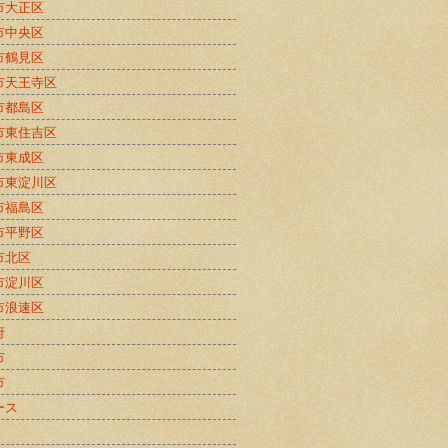
市大正区
市中央区
市鶴見区
市天王寺区
市都島区
市東住吉区
市東成区
市東淀川区
市福島区
市平野区
市北区
市淀川区
市浪速区
府
市
市
ース