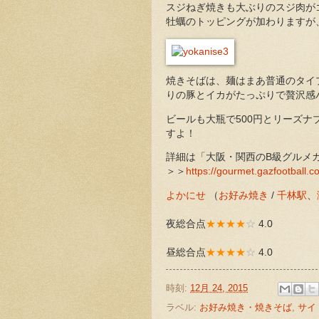
スジねぎ焼きも大ぶりのスジ肉が
牡蠣のトッピングが加わりますが
焼きそばは、麺はまあ普通のタイ
りの豚とイカがたっぷりで贅沢感
ビールも大瓶で500円とリーズ
すよ！
詳細は「大阪・関西のB級グルメガ
＞＞
https://gourmet.gazfootball.c
よかにせ
（
お好み焼き
/
千林駅
、
夜総合点
★★★★
☆
4.0
昼総合点
★★★★
☆
4.0
時刻:
12月 24, 2015
ラベル:
お好み焼き・焼きそば
,
サイ