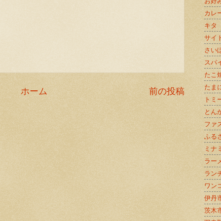
お好
カレ
キタ
サイ
さい
スパ
たこ
たま
ホーム
前の投稿
トミ
とん
ファ
ふる
ミナ
ラー
ラン
ワン
伊丹
茨木