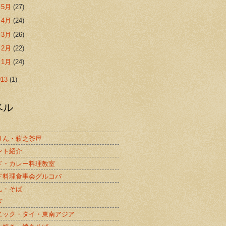
►
5月
(27)
►
4月
(24)
►
3月
(26)
►
2月
(22)
►
1月
(24)
013
(1)
ベル
りん・萩之茶屋
ント紹介
ド・カレー料理教室
ド料理食事会グルコバ
ん・そば
ぎ
ニック・タイ・東南アジア