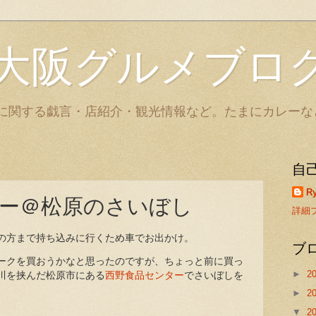
大阪グルメブロ
に関する戯言・店紹介・観光情報など。たまにカレーな
自
Ry
ー＠松原のさいぼし
詳細
の方まで持ち込みに行くため車でお出かけ。
ブ
ークを買おうかなと思ったのですが、ちょっと前に買っ
►
2
川を挟んだ松原市にある
西野食品センター
でさいぼしを
►
2
▼
2