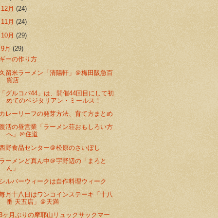
►
12月
(24)
►
11月
(24)
►
10月
(29)
▼
9月
(29)
ギーの作り方
久留米ラーメン「清陽軒」＠梅田阪急百
貨店
「グルコバ44」は、開催44回目にして初
めてのベジタリアン・ミールス！
カレーリーフの発芽方法、育て方まとめ
復活の昼営業「ラーメン荘おもしろい方
へ」＠住道
西野食品センター＠松原のさいぼし
ラーメンど真ん中＠宇野辺の「まろと
ん」
シルバーウィークは自作料理ウィーク
毎月十八日はワンコインステーキ「十八
番 天五店」＠天満
3ヶ月ぶりの摩耶山リュックサックマー