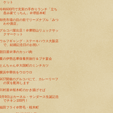
ケット
今時600円で充実の手作りランチ「立ち
呑み家てっちん」＠堺筋本町
卸売市場の目の前でリーズナブル「みつ
わや酒店」
グルコバ屋出店！＠摩耶山リュックサッ
クマーケット
ウルフギャング・ステーキハウス大阪店
で、結婚記念日のお祝い
朝日屋＠津のカッパ肉
夏の伊勢志摩保養所旅行＆プチ宴会
とんちゃん＠大国町のミンチカツ
横浜中華街をウロウロ
9/27開催のグルコバにて、カレーリーフ
の実を配布します
川村屋＠桜木町のかき揚げそば
9月9日はカーネル・サンダース生誕記念
でチキン100円！
福田フライ＠野毛・桜木町