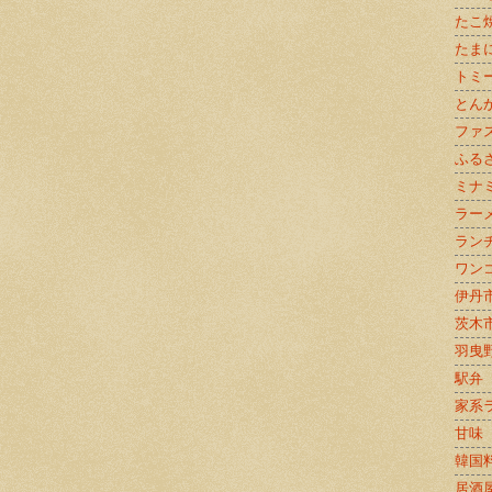
たこ
たま
トミ
とん
ファ
ふる
ミナ
ラー
ラン
ワン
伊丹
茨木
羽曳
駅弁
家系
甘味
韓国
居酒