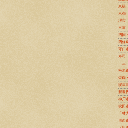
京橋
京都
堺市
三重
四国
四條
守口
寿司
十三
松原
焼肉
寝屋
新世
神戸
吹田
千林
川西
大阪