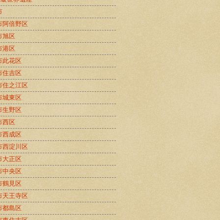
市
市阿倍野区
市旭区
市港区
市此花区
市住吉区
市住之江区
市城東区
市生野区
市西区
市西成区
市西淀川区
市大正区
市中央区
市鶴見区
市天王寺区
市都島区