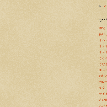
►
2
ラ
Blog
あい
イベ
イン
イン
うど
うな
エス
お好
カレ
キタ
サイ
さい
スパ