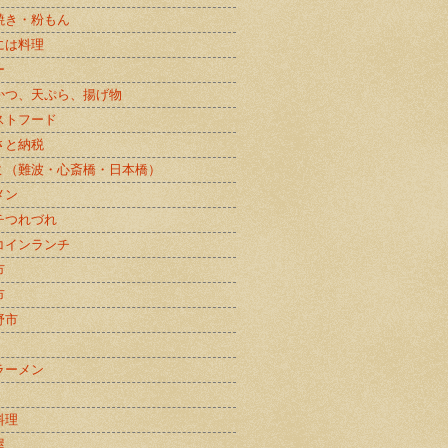
焼き・粉もん
には料理
ー
かつ、天ぷら、揚げ物
ストフード
さと納税
ミ（難波・心斎橋・日本橋）
メン
チつれづれ
コインランチ
市
市
野市
ラーメン
料理
屋