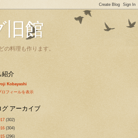
グ旧館
どの料理も作ります。
己紹介
oji Kobayashi
プロフィールを表示
ログ アーカイブ
017
(302)
016
(304)
015
(296)