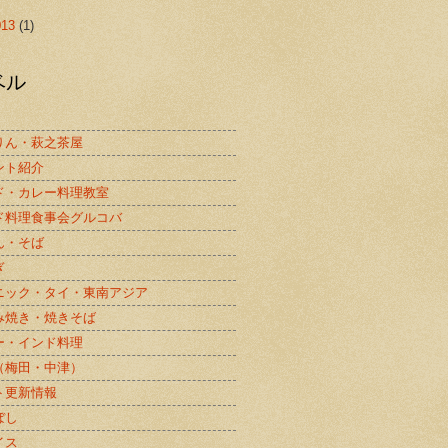
013
(1)
ベル
りん・萩之茶屋
ント紹介
ド・カレー料理教室
ド料理食事会グルコバ
ん・そば
ぎ
ニック・タイ・東南アジア
み焼き・焼きそば
ー・インド料理
（梅田・中津）
ト更新情報
ぼし
イス