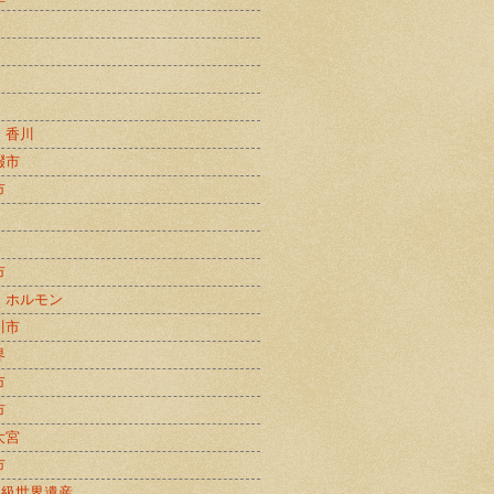
・香川
畷市
市
市
・ホルモン
川市
界
市
市
大宮
市
B級世界遺産