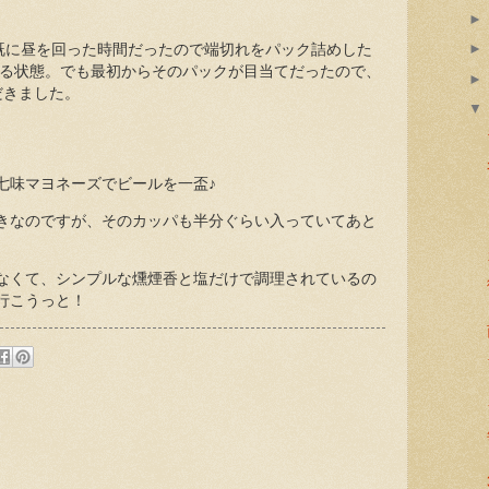
、既に昼を回った時間だったので端切れをパック詰めした
いる状態。でも最初からそのパックが目当てだったので、
だきました。
七味マヨネーズでビールを一盃♪
きなのですが、そのカッパも半分ぐらい入っていてあと
なくて、シンプルな燻煙香と塩だけで調理されているの
行こうっと！
: