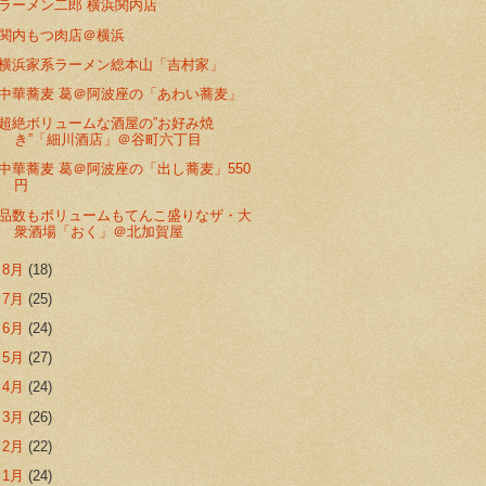
ラーメン二郎 横浜関内店
関内もつ肉店＠横浜
横浜家系ラーメン総本山「吉村家」
中華蕎麦 葛＠阿波座の「あわい蕎麦」
超絶ボリュームな酒屋の”お好み焼
き”「細川酒店」＠谷町六丁目
中華蕎麦 葛＠阿波座の「出し蕎麦」550
円
品数もボリュームもてんこ盛りなザ・大
衆酒場「おく」＠北加賀屋
►
8月
(18)
►
7月
(25)
►
6月
(24)
►
5月
(27)
►
4月
(24)
►
3月
(26)
►
2月
(22)
►
1月
(24)