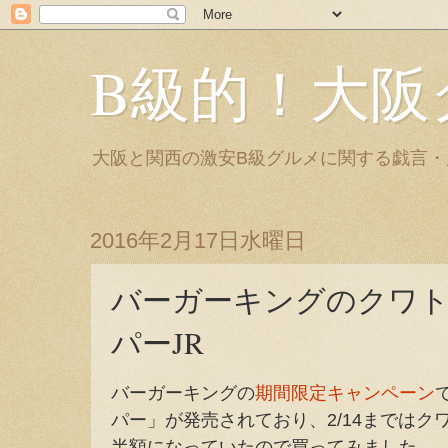
B級的！大阪
大阪と関西の激安B級グルメに関する戯言
2016年2月17日水曜日
バーガーキングのクワ
パーJR
バーガーキングの
期間限定キャンペーン
パー」が発売されており、2/14まではク
半額になっていたので買ってみました。