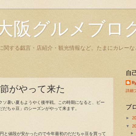
大阪グルメブロ
に関する戯言・店紹介・観光情報など。たまにカレーな
自
Ry
節がやって来た
詳細
クソ暑い夏もようやく後半戦。この時期になると、ビー
ブ
だだちゃ豆」のシーズンがやって来ます。
►
2
▼
2
8円と値段が安かったので今年最初のだだちゃ豆を買って