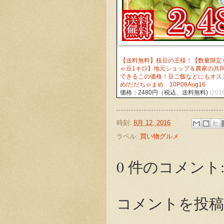
【送料無料】枝豆の王様！【数量限定
ゃ豆1キロ】地元ショップ＆農家の共
できるこの価格！豆ご飯などにもオス
め/だだちゃまめ 10P06Aug16
価格：2480円（税込、送料無料)
(201
時刻:
8月 12, 2016
ラベル:
買い物グルメ
0 件のコメント
コメントを投稿