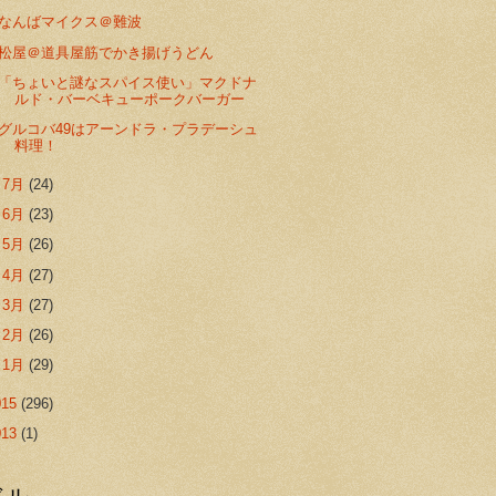
なんばマイクス＠難波
松屋＠道具屋筋でかき揚げうどん
「ちょいと謎なスパイス使い」マクドナ
ルド・バーベキューポークバーガー
グルコバ49はアーンドラ・プラデーシュ
料理！
►
7月
(24)
►
6月
(23)
►
5月
(26)
►
4月
(27)
►
3月
(27)
►
2月
(26)
►
1月
(29)
015
(296)
013
(1)
ベル