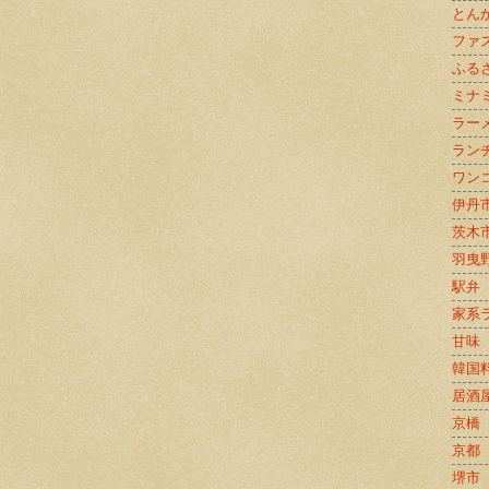
とん
ファ
ふる
ミナ
ラー
ラン
ワン
伊丹
茨木
羽曳
駅弁
家系
甘味
韓国
居酒
京橋
京都
堺市