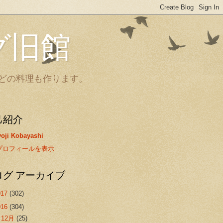
グ旧館
どの料理も作ります。
己紹介
oji Kobayashi
プロフィールを表示
ログ アーカイブ
017
(302)
016
(304)
►
12月
(25)