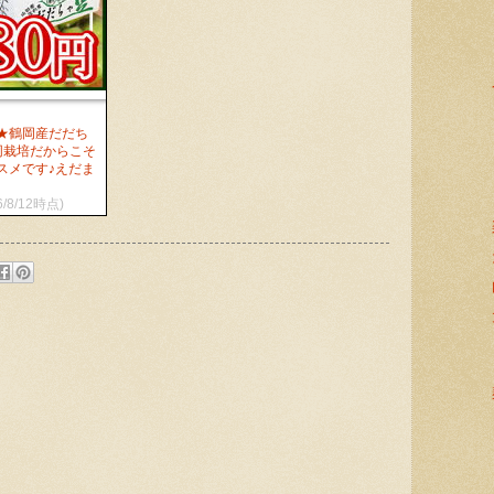
★鶴岡産だだち
同栽培だからこそ
スメです♪えだま
6/8/12時点)
: