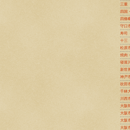
三重
四国
四條
守口
寿司
十三
松原
焼肉
寝屋
新世
神戸
吹田
千林
川西
大阪
大阪
大阪
大阪