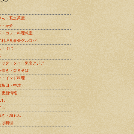
りん・萩之茶屋
ント紹介
ド・カレー料理教室
ド料理食事会グルコバ
ん・そば
ぎ
ニック・タイ・東南アジア
み焼き・焼きそば
ー・インド料理
（梅田・中津）
ト更新情報
ぼし
イス
焼き・粉もん
には料理
ー