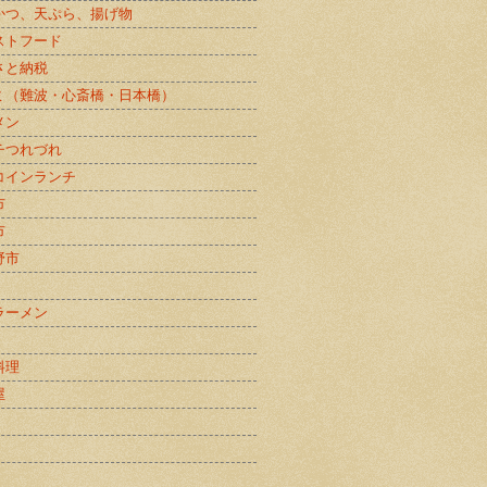
かつ、天ぷら、揚げ物
ストフード
さと納税
ミ（難波・心斎橋・日本橋）
メン
チつれづれ
コインランチ
市
市
野市
ラーメン
料理
屋