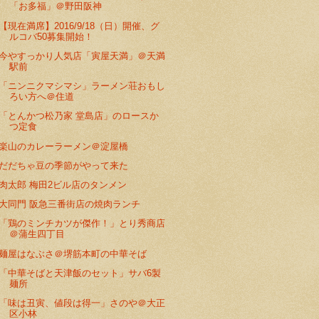
「お多福」＠野田阪神
【現在満席】2016/9/18（日）開催、グ
ルコバ50募集開始！
今やすっかり人気店「寅屋天満」＠天満
駅前
「ニンニクマシマシ」ラーメン荘おもし
ろい方へ＠住道
「とんかつ松乃家 堂島店」のロースか
つ定食
楽山のカレーラーメン＠淀屋橋
だだちゃ豆の季節がやって来た
肉太郎 梅田2ビル店のタンメン
大同門 阪急三番街店の焼肉ランチ
「鶏のミンチカツが傑作！」とり秀商店
＠蒲生四丁目
麺屋はなぶさ＠堺筋本町の中華そば
「中華そばと天津飯のセット」サバ6製
麺所
「味は丑寅、値段は得一」さのや＠大正
区小林