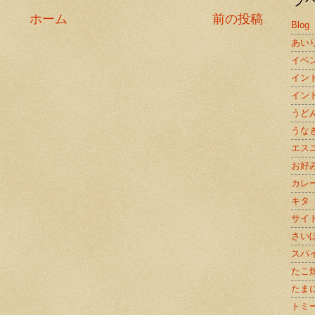
ホーム
前の投稿
Blog
あい
イベ
イン
イン
うど
うな
エス
お好
カレ
キタ
サイ
さい
スパ
たこ
たま
トミ