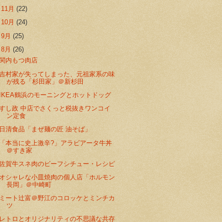
►
11月
(22)
►
10月
(24)
►
9月
(25)
▼
8月
(26)
関内もつ肉店
吉村家が失ってしまった、元祖家系の味
が残る「杉田家」＠新杉田
IKEA鶴浜のモーニングとホットドッグ
すし政 中店でさくっと税抜きワンコイ
ン定食
日清食品「まぜ麺の匠 油そば」
「本当に史上激辛?」アラビアータ牛丼
＠すき家
佐賀牛スネ肉のビーフシチュー・レシピ
オシャレな小皿焼肉の個人店「ホルモン
長岡」＠中崎町
ミート辻富＠野江のコロッケとミンチカ
ツ
レトロとオリジナリティの不思議な共存