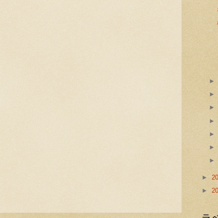
►
2
►
2
ラ