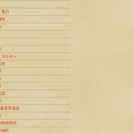
・香川
畷市
市
市
・ホルモン
川市
界
市
市
大宮
市
B級世界遺産
市
市阿倍野区
市旭区