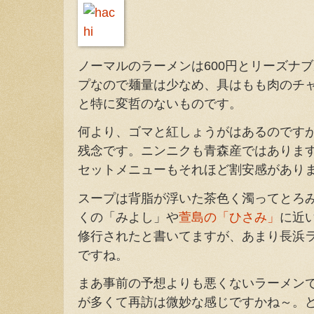
ノーマルのラーメンは600円とリーズナ
プなので麺量は少なめ、具はもも肉のチ
と特に変哲のないものです。
何より、ゴマと紅しょうがはあるのです
残念です。ニンニクも青森産ではありま
セットメニューもそれほど割安感があり
スープは背脂が浮いた茶色く濁ってとろ
くの「みよし」や
萱島の「ひさみ」
に近
修行されたと書いてますが、あまり長浜
ですね。
まあ事前の予想よりも悪くないラーメン
が多くて再訪は微妙な感じですかね～。