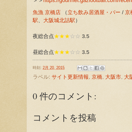
＞＞
https://gourmet.gazfootball.com/recen
魚漁 京橋店
（
立ち飲み居酒屋・バー
/
京
駅
、
大阪城北詰駅
）
夜総合点
★★★
☆☆
3.5
昼総合点
★★★
☆☆
3.5
時刻:
2月 20, 2015
ラベル:
サイト更新情報
,
京橋
,
大阪市
,
大
0 件のコメント:
コメントを投稿