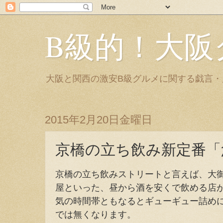
B級的！大阪
大阪と関西の激安B級グルメに関する戯言
2015年2月20日金曜日
京橋の立ち飲み新定番「
京橋の立ち飲みストリートと言えば、大
屋といった、昼から酒を安くで飲める店
気の時間帯ともなるとギューギュー詰め
では無くなります。