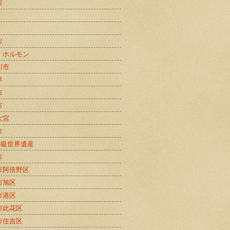
市
市
・ホルモン
川市
界
市
市
大宮
市
B級世界遺産
市
市阿倍野区
市旭区
市港区
市此花区
市住吉区