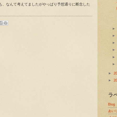
も、なんて考えてましたがやっぱり予想通りに断念した
:
►
2
►
2
ラ
Blog
あい