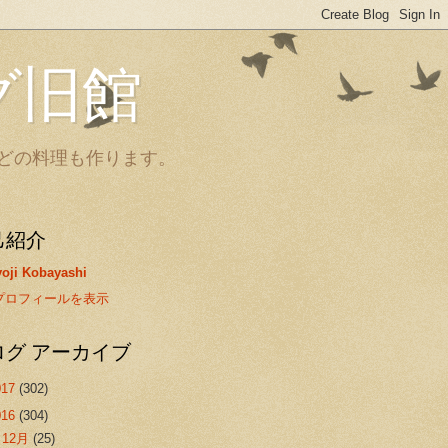
グ旧館
どの料理も作ります。
己紹介
oji Kobayashi
プロフィールを表示
ログ アーカイブ
017
(302)
016
(304)
►
12月
(25)