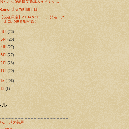
おくとね＠新橋で舞茸天＋ざるそば
Ramen辻＠谷町四丁目
【現在満席】2016/7/31（日）開催、グ
ルコバ49募集開始！
►
6月
(23)
►
5月
(26)
►
4月
(27)
►
3月
(27)
►
2月
(26)
►
1月
(29)
015
(296)
013
(1)
ベル
りん・萩之茶屋