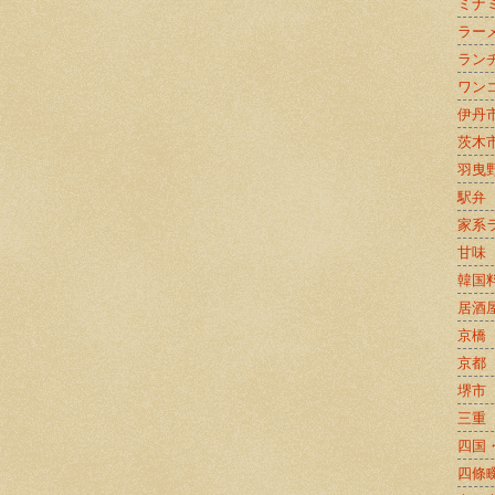
ミナ
ラー
ラン
ワン
伊丹
茨木
羽曳
駅弁
家系
甘味
韓国
居酒
京橋
京都
堺市
三重
四国
四條