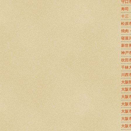
守口
寿司
十三
松原
焼肉
寝屋
新世
神戸
吹田
千林
川西
大阪
大阪
大阪
大阪
大阪
大阪
大阪