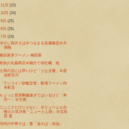
►
11月
(22)
►
10月
(24)
►
9月
(25)
►
8月
(26)
▼
7月
(24)
冷やし鶏天そば＠つるまる高麗橋店＠天
満橋
横浜家系ラーメン 梅田家
鮮魚の丸義商店＠鵜方で岩牡蠣、他
土用の丑には早いけど「うなぎ膳」＠度
会町宮川
「ワンコイン炒飯定食」船場ラーメン内
本町店
ちょっと質実剛健過ぎてはいるけど「寿
司一」＠天満
ニンニクだけじゃない、ボリュームも自
慢の人気洋食「ニューとん助」＠北加
賀 屋
河内の中華そば・醤「油そば・赤油」