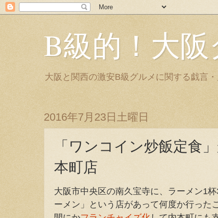
B級的！大阪
大阪と関西の激安B級グルメに関する戯言
2016年7月23日土曜日
「ワンコイン炒飯定食」
本町店
大阪市中央区の南久宝寺に、ラーメン1杯
ーメン」という店があって何度か行った
間にか
フランチャイズ化
して内本町にも