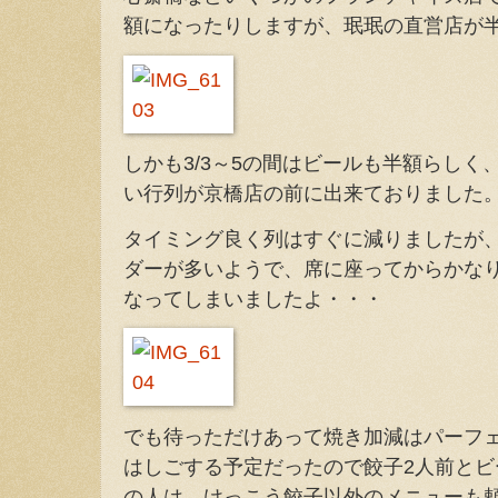
額になったりしますが、珉珉の直営店が
しかも3/3～5の間はビールも半額らし
い行列が京橋店の前に出来ておりました
タイミング良く列はすぐに減りましたが
ダーが多いようで、席に座ってからかな
なってしまいましたよ・・・
でも待っただけあって焼き加減はパーフ
はしごする予定だったので餃子2人前とビ
の人は、けっこう餃子以外のメニューも