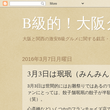
B級的！大阪
大阪と関西の激安B級グルメに関する戯言
2016年3月7日月曜日
3月3日は珉珉（みんみ
3月3日は世間的にはお雛祭りではあるの
ァンにとっては、餃子舗珉珉の餃子が半
（笑）。
心斎橋などいくつかのフランチャイズ店