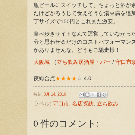
瓶ビールにスイッチして、ちょっと酒が
たけどかろうじて食えそうな湯豆腐を追
丁サイズで150円とこれまた激安。
食べ歩きサイトなんて運営していなかっ
分と思わせるだけのコストパフォーマン
かありませんな。どうもご馳走様！
大阪城
（
立ち飲み居酒屋・バー
/
守口市
夜総合点
★★★★
☆
4.0
時刻:
3月 14, 2016
ラベル:
守口市
,
名店探訪
,
立ち飲み
0 件のコメント: