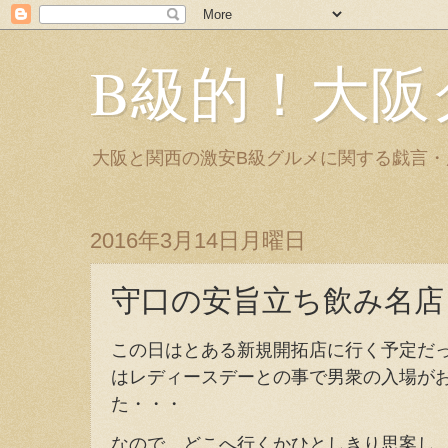
B級的！大阪
大阪と関西の激安B級グルメに関する戯言
2016年3月14日月曜日
守口の安旨立ち飲み名店
この日はとある新規開拓店に行く予定だ
はレディースデーとの事で男衆の入場が
た・・・
なので、どこへ行くかひとしきり思案し