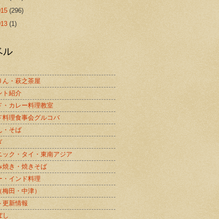
015
(296)
013
(1)
ベル
りん・萩之茶屋
ント紹介
ド・カレー料理教室
ド料理食事会グルコバ
ん・そば
ぎ
ニック・タイ・東南アジア
み焼き・焼きそば
ー・インド料理
（梅田・中津）
ト更新情報
ぼし