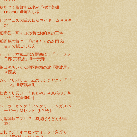
鶏だけで勝負する凄み「極汁美麺
umami」＠河内小阪
ビアフェス大阪2017＠マイドームおおさ
か
祇園祭・宵々山の後はお約束の王将
祇園祭の前に、「やきとりの名門 秋
吉」で腹ごしらえ
とうとう本家二郎が関西に！「ラーメン
二郎 京都店」＠一乗寺
第四次あいりん地区解放の波「難波屋」
＠西成
ガッツリボリュームのランチどころ「ビ
エン」＠堺筋本町
社食より安い！「もとや」＠京橋のチキ
ンカツ定食350円
バーガーキング「アングリーアンガスバ
ーガー」Mセット（640円）
丸亀製麺アプリで、釜揚げうどんが半
額！
これぞジ・オーセンティック・角打ち
「花野商店」＠天王寺