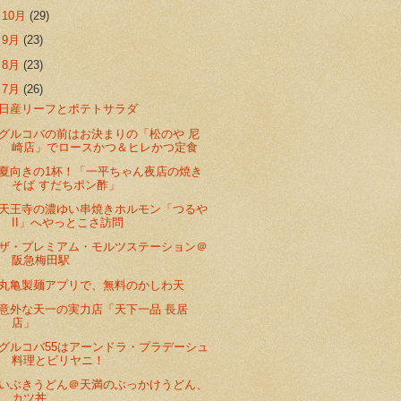
►
10月
(29)
►
9月
(23)
►
8月
(23)
▼
7月
(26)
日産リーフとポテトサラダ
グルコバの前はお決まりの「松のや 尼
崎店」でロースかつ＆ヒレかつ定食
夏向きの1杯！「一平ちゃん夜店の焼き
そば すだちポン酢」
天王寺の濃ゆい串焼きホルモン「つるや
II」へやっとこさ訪問
ザ・プレミアム・モルツステーション＠
阪急梅田駅
丸亀製麺アプリで、無料のかしわ天
意外な天一の実力店「天下一品 長居
店」
グルコバ55はアーンドラ・プラデーシュ
料理とビリヤニ！
いぶきうどん＠天満のぶっかけうどん、
カツ丼