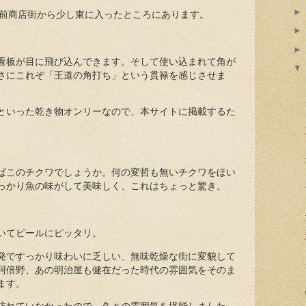
駅前商店街から少し東に入ったところにあります。
看板が目に飛び込んできます。そして使い込まれて角が
さにこれぞ「王道の角打ち」という貫禄を感じさせま
といった乾き物オンリーなので、本サイトに掲載するた
ばこのチクワでしょうか。何の変哲も無いチクワをほい
っかり魚の味がして美味しく、これはちょっと驚き。
いてビールにピッタリ。
発ですっかり味わいに乏しい、無味乾燥な街に変貌して
阿倍野、あの明治屋も健在だった時代の雰囲気をそのま
ます。