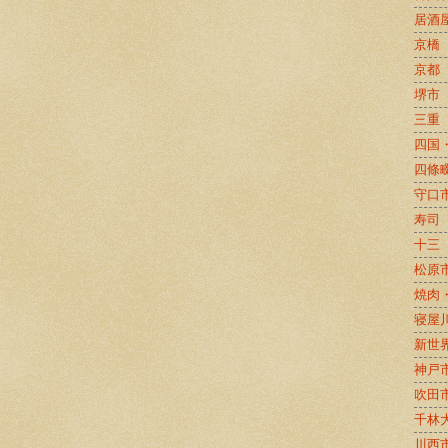
居酒
京橋
京都
堺市
三重
四国
四條
守口
寿司
十三
松原
焼肉
寝屋
新世
神戸
吹田
千林
川西