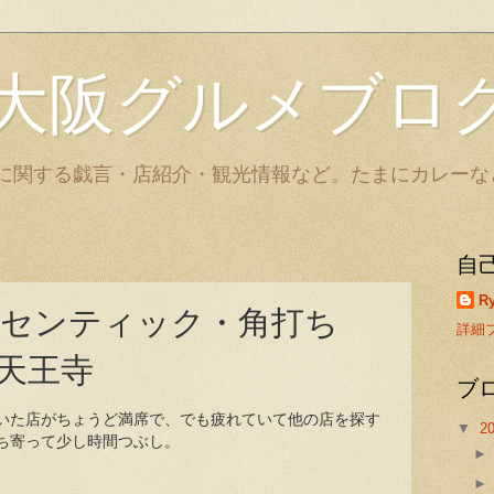
大阪グルメブロ
に関する戯言・店紹介・観光情報など。たまにカレーな
自
Ry
センティック・角打ち
詳細
天王寺
ブ
いた店がちょうど満席で、でも疲れていて他の店を探す
▼
2
ち寄って少し時間つぶし。