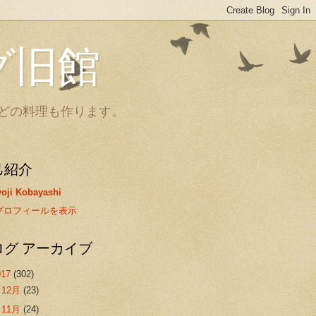
グ旧館
どの料理も作ります。
己紹介
oji Kobayashi
プロフィールを表示
ログ アーカイブ
017
(302)
►
12月
(23)
►
11月
(24)