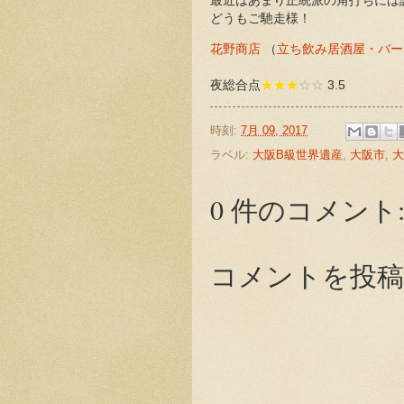
最近はあまり正統派の角打ちには
どうもご馳走様！
花野商店
（
立ち飲み居酒屋・バー
夜総合点
★★★
☆☆
3.5
時刻:
7月 09, 2017
ラベル:
大阪B級世界遺産
,
大阪市
,
大
0 件のコメント
コメントを投稿