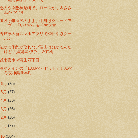
松のや＠阪神尼崎で、ロースかつ＆ささ
みかつ定食
値段は銀座屋のまま、中身はグレードア
ップ！「いどや」＠千林大宮
吉野家の新スマホアプリで80円引きクー
ポン！
確かに予約が取れない理由は分かるんだ
けど「揚鶏屋 伊予」＠京橋
城東夜市＠蒲生四丁目
酒がメインの「1000べろセット」せんべ
ろ夜神楽＠本町
►
6月
(25)
►
5月
(27)
►
4月
(23)
►
3月
(26)
►
2月
(26)
►
1月
(27)
016
(304)