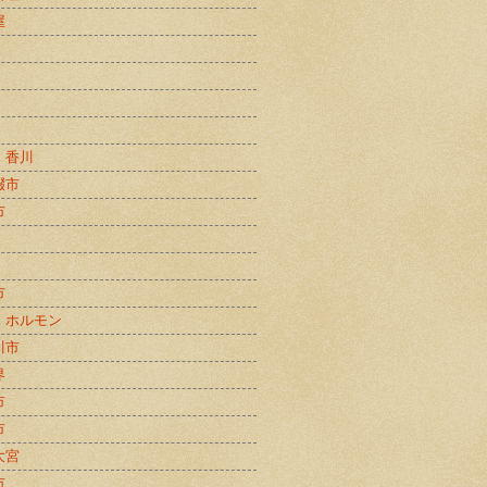
屋
・香川
畷市
市
市
・ホルモン
川市
界
市
市
大宮
市