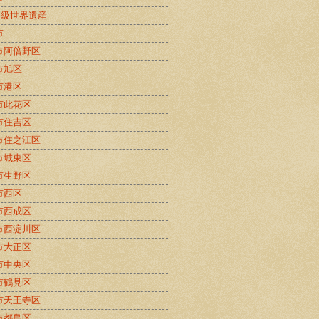
B級世界遺産
市
市阿倍野区
市旭区
市港区
市此花区
市住吉区
市住之江区
市城東区
市生野区
市西区
市西成区
市西淀川区
市大正区
市中央区
市鶴見区
市天王寺区
市都島区