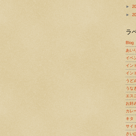
►
2
►
2
ラ
Blog
あい
イベ
イン
イン
うど
うな
エス
お好
カレ
キタ
サイ
さい