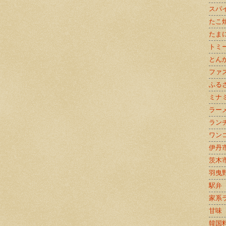
スパ
たこ
たま
トミ
とん
ファ
ふる
ミナ
ラー
ラン
ワン
伊丹
茨木
羽曳
駅弁
家系
甘味
韓国