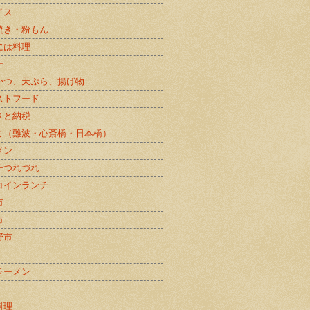
イス
焼き・粉もん
には料理
ー
かつ、天ぷら、揚げ物
ストフード
さと納税
ミ（難波・心斎橋・日本橋）
メン
チつれづれ
コインランチ
市
市
野市
ラーメン
料理