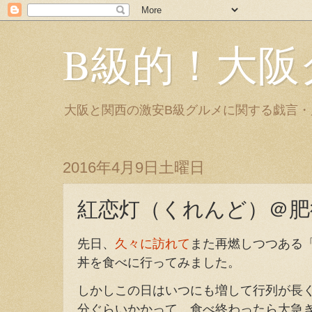
B級的！大阪
大阪と関西の激安B級グルメに関する戯言
2016年4月9日土曜日
紅恋灯（くれんど）＠肥
先日、
久々に訪れて
また再燃しつつある
丼を食べに行ってみました。
しかしこの日はいつにも増して行列が長く
分ぐらいかかって、食べ終わったら大急