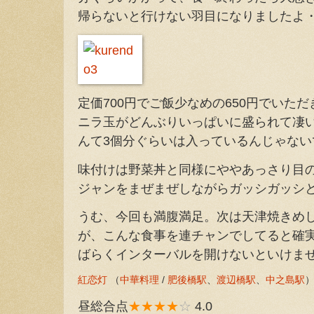
帰らないと行けない羽目になりましたよ
定価700円でご飯少なめの650円でいた
ニラ玉がどんぶりいっぱいに盛られて凄
んて3個分ぐらいは入っているんじゃない
味付けは野菜丼と同様にややあっさり目
ジャンをまぜまぜしながらガッシガッシ
うむ、今回も満腹満足。次は天津焼きめ
が、こんな食事を連チャンでしてると確
ばらくインターバルを開けないといけま
紅恋灯
（
中華料理
/
肥後橋駅
、
渡辺橋駅
、
中之島駅
昼総合点
★★★★
☆
4.0