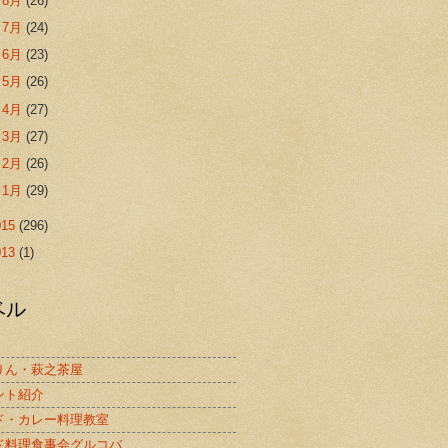
►
8月
(26)
►
7月
(24)
►
6月
(23)
►
5月
(26)
►
4月
(27)
►
3月
(27)
►
2月
(26)
►
1月
(29)
015
(296)
013
(1)
ベル
りん・萩之茶屋
ント紹介
ド・カレー料理教室
ド料理食事会グルコバ