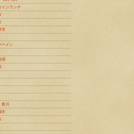
コインランチ
市
市
野市
ラーメン
料理
屋
・香川
畷市
市