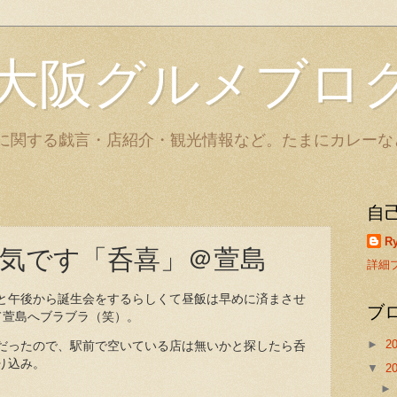
大阪グルメブロ
に関する戯言・店紹介・観光情報など。たまにカレーな
自
Ry
気です「呑喜」＠萱島
詳細
と午後から誕生会をするらしくて昼飯は早めに済まさせ
ブ
て萱島へブラブラ（笑）。
►
2
だったので、駅前で空いている店は無いかと探したら呑
り込み。
▼
2