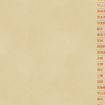
ワン
伊丹
茨木
羽曳
駅弁
家系
甘味
韓国
居酒
京橋
京都
堺市
三重
四国
四條
守口
寿司