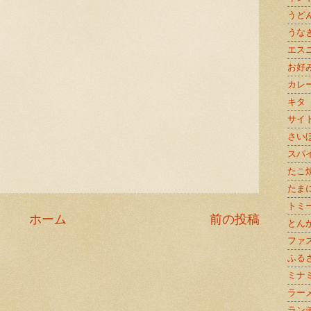
うど
うな
エス
お好
カレ
キタ
サイ
さい
スパ
たこ
たま
トミ
ホーム
前の投稿
とん
ファ
ふる
ミナ
ラー
ラン