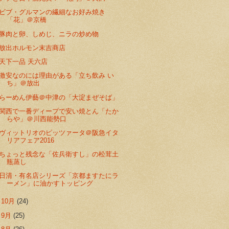
ビブ・グルマンの繊細なお好み焼き
「花」＠京橋
豚肉と卵、しめじ、ニラの炒め物
放出ホルモン末吉商店
天下一品 天六店
激安なのには理由がある「立ち飲み い
ち」＠放出
らーめん伊藝＠中津の「大淀まぜそば」
関西で一番ディープで安い焼とん「たか
らや」＠川西能勢口
ヴィットリオのピッツァータ＠阪急イタ
リアフェア2016
ちょっと残念な「佐兵衛すし」の松茸土
瓶蒸し
日清・有名店シリーズ「京都ますたにラ
ーメン」に油かすトッピング
►
10月
(24)
►
9月
(25)