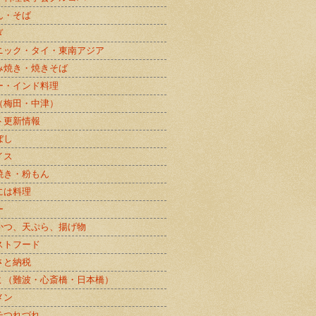
ん・そば
ぎ
ニック・タイ・東南アジア
み焼き・焼きそば
ー・インド料理
（梅田・中津）
ト更新情報
ぼし
イス
焼き・粉もん
には料理
ー
かつ、天ぷら、揚げ物
ストフード
さと納税
ミ（難波・心斎橋・日本橋）
メン
チつれづれ