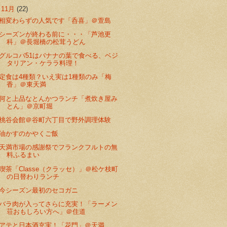
▼
11月
(22)
相変わらずの人気です「呑喜」＠萱島
シーズンが終わる前に・・・「芦池更
科」＠長堀橋の松茸うどん
グルコバ51はバナナの葉で食べる、ベジ
タリアン・ケララ料理！
定食は4種類？いえ実は1種類のみ「梅
香」＠東天満
何と上品なとんかつランチ「煮炊き屋み
とん」＠京町堀
桃谷会館＠谷町六丁目で野外調理体験
油かすのかやくご飯
天満市場の感謝祭でフランクフルトの無
料ふるまい
喫茶「Classe（クラッセ）」＠松ケ枝町
の日替わりランチ
今シーズン最初のセコガニ
バラ肉が入ってさらに充実！「ラーメン
荘おもしろい方へ」＠住道
アテと日本酒充実！「花門」＠天満