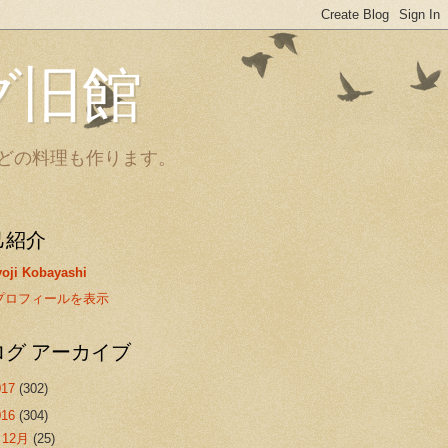
グ旧館
どの料理も作ります。
己紹介
oji Kobayashi
プロフィールを表示
ログ アーカイブ
017
(302)
016
(304)
►
12月
(25)