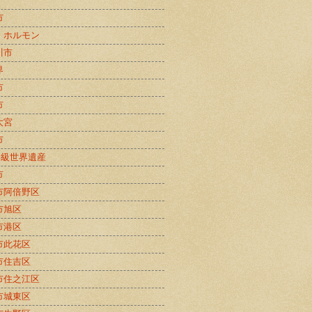
市
・ホルモン
川市
界
市
市
大宮
市
B級世界遺産
市
市阿倍野区
市旭区
市港区
市此花区
市住吉区
市住之江区
市城東区