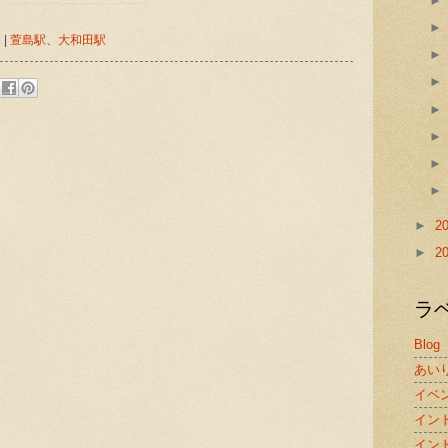
ー
|
萱島駅
、
大和田駅
:
►
2
►
2
ラ
Blog
あい
イベ
イン
イン