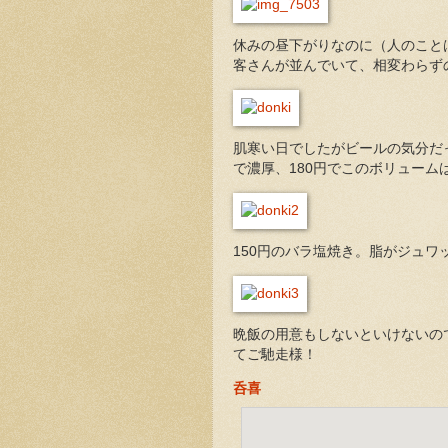
休みの昼下がりなのに（人のこと
客さんが並んでいて、相変わらず
肌寒い日でしたがビールの気分だ
で濃厚、180円でこのボリューム
150円のバラ塩焼き。脂がジュ
晩飯の用意もしないといけないの
てご馳走様！
呑喜