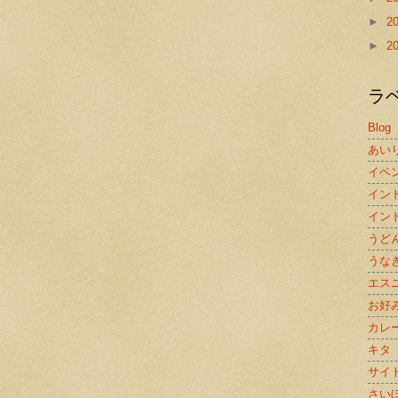
►
2
►
2
ラ
Blog
あい
イベ
イン
イン
うど
うな
エス
お好
カレ
キタ
サイ
さい