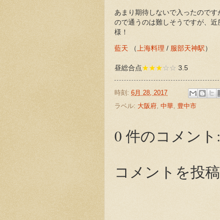
あまり期待しないで入ったのです
ので通うのは難しそうですが、近
様！
藍天
（
上海料理
/
服部天神駅
）
昼総合点
★★★
☆☆
3.5
時刻:
6月 28, 2017
ラベル:
大阪府
,
中華
,
豊中市
0 件のコメント
コメントを投稿