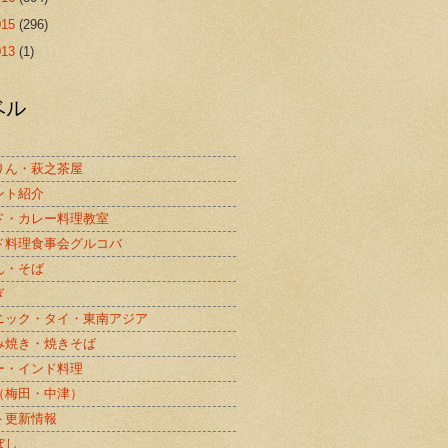
015
(296)
013
(1)
ベル
りん・萩之茶屋
ント紹介
ド・カレー料理教室
ド料理食事会グルコバ
ん・そば
ぎ
ニック・タイ・東南アジア
み焼き・焼きそば
ー・インド料理
（梅田・中津）
ト更新情報
ぼし