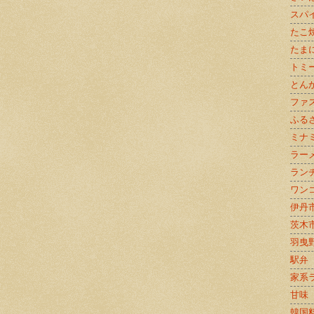
スパ
たこ
たま
トミ
とん
ファ
ふる
ミナ
ラー
ラン
ワン
伊丹
茨木
羽曳
駅弁
家系
甘味
韓国