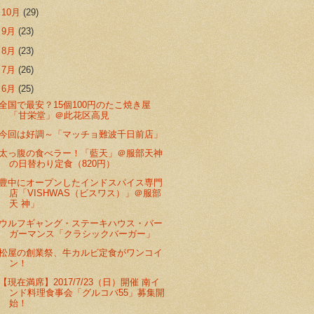
►
10月
(29)
►
9月
(23)
►
8月
(23)
►
7月
(26)
▼
6月
(25)
全国で最安？15個100円のたこ焼き屋
「甘栄堂」＠此花区高見
今回は好調～「マッチョ難波千日前店」
太っ腹の食べラー！「藍天」＠服部天神
の日替わり定食（820円）
豊中にオープンしたインドスパイス専門
店「VISHWAS（ビスワス）」＠服部
天 神」
ウルフギャング・ステーキハウス・バー
ガーマンス「クラシックバーガー」
松屋の創業祭、牛カルビ定食がワンコイ
ン！
【現在満席】2017/7/23（日）開催 南イ
ンド料理食事会「グルコバ55」募集開
始！