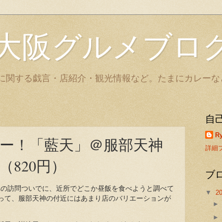
大阪グルメブロ
に関する戯言・店紹介・観光情報など。たまにカレーな
自
Ry
ー！「藍天」＠服部天神
詳細
820円）
ブ
」への訪問ついでに、近所でどこか昼飯を食べようと調べて
▼
2
って、服部天神の付近にはあまり店のバリエーションが