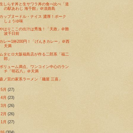
生しらす丼と生サワラ丼の食べ比べ「道
の駅あわじ 海千館」＠淡路島
カップヌードル・ナイス 濃厚！ポーク
しょうゆ味
やはりここの出汁は秀逸！「天政」＠難
波千日前
カレー1杯200円！「げんきカレー」＠西
天満
ムタヒロ大阪福島店が作る二郎系「福二
郎」
ボリューム満点、ワンコイン中心のラン
チ「明石八」＠天満
森ノ宮の家系ラーメン「麺屋 三喜」
►
5月
(27)
►
4月
(23)
►
3月
(26)
►
2月
(26)
►
1月
(27)
016
(304)