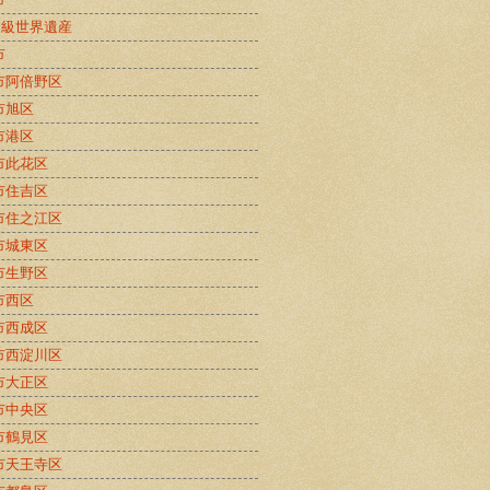
B級世界遺産
市
市阿倍野区
市旭区
市港区
市此花区
市住吉区
市住之江区
市城東区
市生野区
市西区
市西成区
市西淀川区
市大正区
市中央区
市鶴見区
市天王寺区