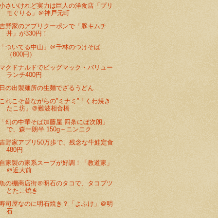
小さいけれど実力は巨人の洋食店「プリ
モぐりる」＠神戸元町
吉野家のアプリクーポンで「豚キムチ
丼」が330円！
「ついてる中山」＠千林のつけそば
（800円）
マクドナルドでビッグマック・バリュー
ランチ400円
日の出製麺所の生麺でざるうどん
これこそ昔ながらの”ミナミ”「くわ焼き
たこ坊」＠難波相合橋
「幻の中華そば加藤屋 四条にぼ次朗」
で、森一朗半 150g＋ニンニク
吉野家アプリ50万歩で、残念な牛鮭定食
480円
自家製の家系スープが好調！「教道家」
＠近大前
魚の棚商店街＠明石のタコで、タコブツ
とたこ焼き
寿司屋なのに明石焼き？「よふけ」＠明
石