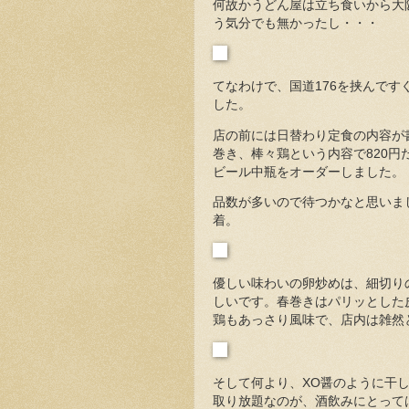
何故かうどん屋は立ち食いから大
う気分でも無かったし・・・
てなわけで、国道176を挟んで
した。
店の前には日替わり定食の内容が
巻き、棒々鶏という内容で820
ビール中瓶をオーダーしました。
品数が多いので待つかなと思いま
着。
優しい味わいの卵炒めは、細切り
しいです。春巻きはパリッとした
鶏もあっさり風味で、店内は雑然
そして何より、XO醤のように干
取り放題なのが、酒飲みにとって