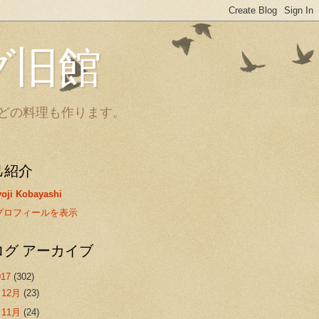
グ旧館
どの料理も作ります。
己紹介
oji Kobayashi
プロフィールを表示
ログ アーカイブ
017
(302)
►
12月
(23)
►
11月
(24)