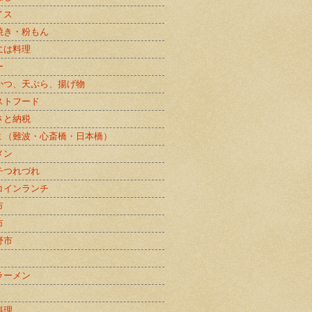
イス
焼き・粉もん
には料理
ー
かつ、天ぷら、揚げ物
ストフード
さと納税
ミ（難波・心斎橋・日本橋）
メン
チつれづれ
コインランチ
市
市
野市
ラーメン
料理