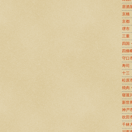
居酒
京橋
京都
堺市
三重
四国
四條
守口
寿司
十三
松原
焼肉
寝屋
新世
神戸
吹田
千林
川西