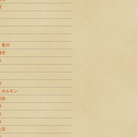
屋
・香川
畷市
市
市
・ホルモン
川市
界
市
市
大宮
市