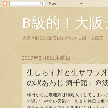
B級的！大阪
大阪と関西の激安B級グルメに関する戯言
2017年6月8日木曜日
生しらす丼と生サワラ丼
の駅あわじ 海千館」＠
昨日から近畿地方は梅雨入りしてしまい
で過ごしやすい天気で、あまり休日に車
路島へとドライブをする事になりました