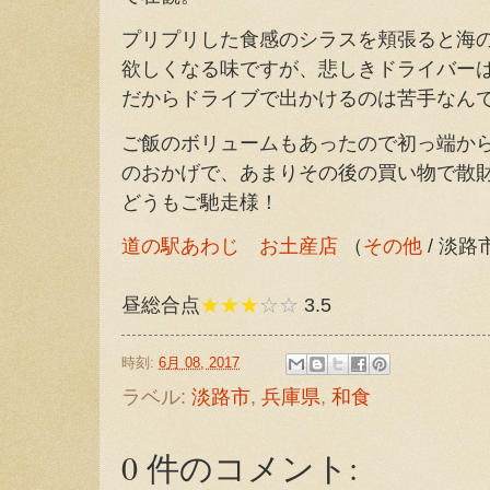
プリプリした食感のシラスを頬張ると海
欲しくなる味ですが、悲しきドライバー
だからドライブで出かけるのは苦手なんです
ご飯のボリュームもあったので初っ端か
のおかげで、あまりその後の買い物で散
どうもご馳走様！
道の駅あわじ お土産店
（
その他
/ 淡
昼総合点
★★★
☆☆
3.5
時刻:
6月 08, 2017
ラベル:
淡路市
,
兵庫県
,
和食
0 件のコメント: