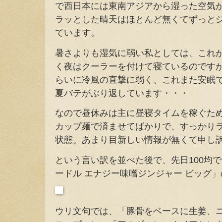
で西日本には東南アジアから湿った空気
ラッとした晴天はほとんど無くてずっと
ています。
暑さよりも湿気に弱い私としては、これ
く夜はクーラーを付けて寝ているのです
らいに冷風の直撃に弱く、これまた安眠
夏バテがぶり返しています・・・
なので昼休みは主に昼寝タイムを稼ぐた
カップ麺で済ませてばかりで、すっかり
状態。あまり目新しい情報が無くて申し
という言い訳を並べた後で、先日100均
ードル エナジー味噌ジンジャー ビッグ
ウリ文句では、「豚骨をベースに生姜、