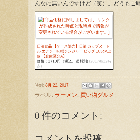
んなに無いんですけど（笑）。どうもご
日清食品 【ケース販売】日清 カップヌード
ル エナジー味噌ジンジャー ビッグ 103g×12
個 【倉庫区分A】
価格：2710円（税込、送料別)
(2017/8/22時
点)
時刻:
8月 22, 2017
ラベル:
ラーメン
,
買い物グルメ
0 件のコメント:
コメントを投稿