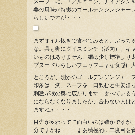
スープ」に、「アルギニン、ナイアシン
姜の風味が特徴のゴールデンジンジャー
らしいですが・・・
まずオイル抜きで食べてみると、ぶっち
な。具も卵にダイスミンチ（謎肉）、キ
いものはありません。麺は少し標準より
プヌードルらしいフニャフニャな食感に
ところが、別添のゴールデンジンジャー
印象は一変、スープを一口飲むと生姜湯
刺激が喉の奥に広がります。食べている
にならなくなりましたが、合わない人は
ますねえ・・・
目先が変わってて面白いのは確かですが
分ですかね・・・まあ積極的に二度目を