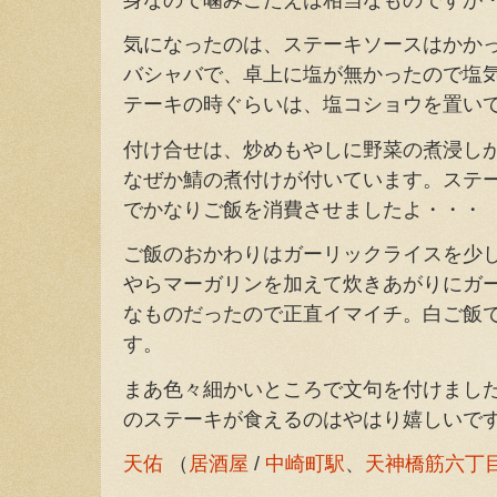
気になったのは、ステーキソースはかか
バシャバで、卓上に塩が無かったので塩
テーキの時ぐらいは、塩コショウを置い
付け合せは、炒めもやしに野菜の煮浸し
なぜか鯖の煮付けが付いています。ステ
でかなりご飯を消費させましたよ・・・
ご飯のおかわりはガーリックライスを少
やらマーガリンを加えて炊きあがりにガ
なものだったので正直イマイチ。白ご飯
す。
まあ色々細かいところで文句を付けました
のステーキが食えるのはやはり嬉しいで
天佑
（
居酒屋
/
中崎町駅
、
天神橋筋六丁