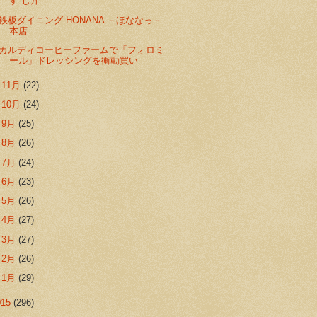
す じ丼
鉄板ダイニング HONANA －ほななっ－
本店
カルディコーヒーファームで「フォロミ
ール」ドレッシングを衝動買い
►
11月
(22)
►
10月
(24)
►
9月
(25)
►
8月
(26)
►
7月
(24)
►
6月
(23)
►
5月
(26)
►
4月
(27)
►
3月
(27)
►
2月
(26)
►
1月
(29)
015
(296)