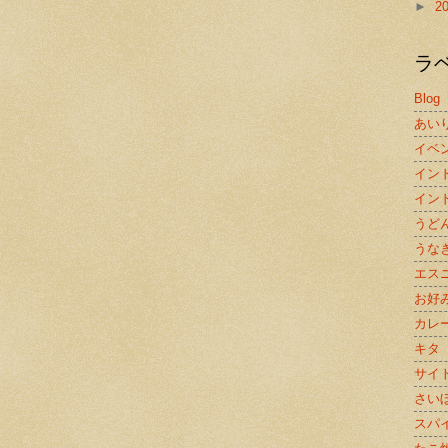
►
2
ラ
Blog
あい
イベ
イン
イン
うど
うな
エス
お好
カレ
キタ
サイ
さい
スパ