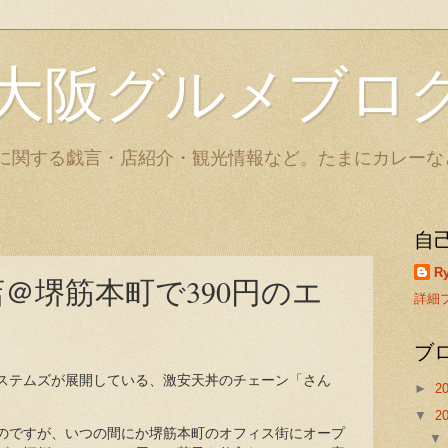
大阪グルメブロ
に関する戯言・店紹介・観光情報など。たまにカレーな
自
Ry
店＠堺筋本町で390円のエ
詳細
ブ
ステムズが展開している、激安天丼のチェーン「さん
►
2
▼
2
のですが、いつの間にか堺筋本町のオフィス街にオープ