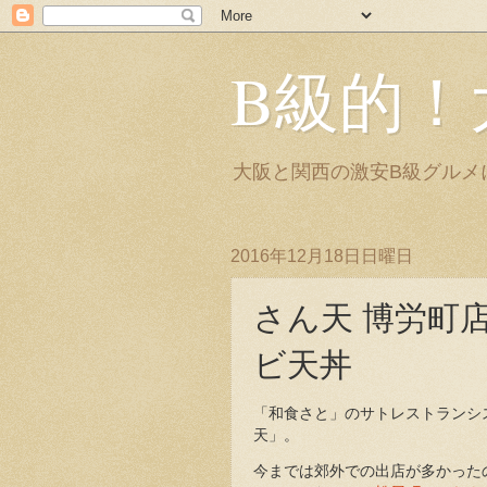
B級的！
大阪と関西の激安B級グルメ
2016年12月18日日曜日
さん天 博労町
ビ天丼
「和食さと」のサトレストランシ
天」。
今までは郊外での出店が多かった