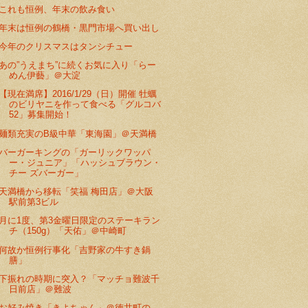
これも恒例、年末の飲み食い
年末は恒例の鶴橋・黒門市場へ買い出し
今年のクリスマスはタンシチュー
あの”うえまち”に続くお気に入り「らー
めん伊藝」＠大淀
【現在満席】2016/1/29（日）開催 牡蠣
のビリヤニを作って食べる「グルコバ
52」募集開始！
麺類充実のB級中華「東海園」＠天満橋
バーガーキングの「ガーリックワッパ
ー・ジュニア」「ハッシュブラウン・
チー ズバーガー」
天満橋から移転「笑福 梅田店」＠大阪
駅前第3ビル
月に1度、第3金曜日限定のステーキラン
チ（150g）「天佑」＠中崎町
何故か恒例行事化「吉野家の牛すき鍋
膳」
下振れの時期に突入？「マッチョ難波千
日前店」＠難波
お好み焼き「きよちゃん」＠徳井町の