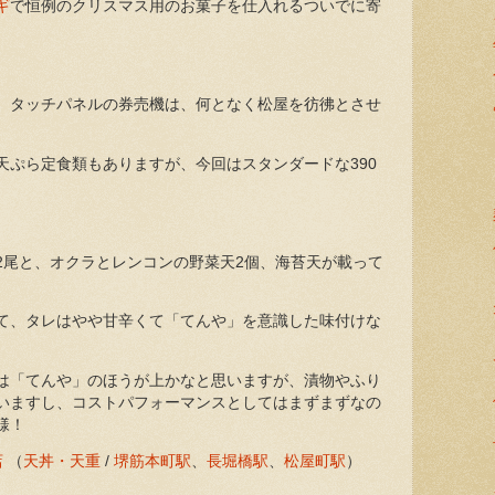
ギ
で恒例のクリスマス用のお菓子を仕入れるついでに寄
、タッチパネルの券売機は、何となく松屋を彷彿とさせ
天ぷら定食類もありますが、今回はスタンダードな390
2尾と、オクラとレンコンの野菜天2個、海苔天が載って
て、タレはやや甘辛くて「てんや」を意識した味付けな
は「てんや」のほうが上かなと思いますが、漬物やふり
いますし、コストパフォーマンスとしてはまずまずなの
様！
店
（
天丼・天重
/
堺筋本町駅
、
長堀橋駅
、
松屋町駅
）