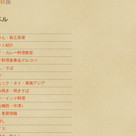
013
(1)
ベル
りん・萩之茶屋
ント紹介
ド・カレー料理教室
ド料理食事会グルコバ
ん・そば
ぎ
ニック・タイ・東南アジア
み焼き・焼きそば
ー・インド料理
（梅田・中津）
ト更新情報
ぼし
イス