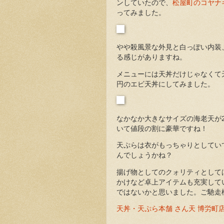
ンしていたので、
松屋町のコヤナ
ってみました。
やや殺風景な外見と白っぽい内装
る感じがありますね。
メニューには天丼だけじゃなくて
円のエビ天丼にしてみました。
なかなか大きなサイズの海老天が
いて値段の割に豪華ですね！
天ぷらは衣がもっちゃりとしてい
んでしょうかね？
揚げ物としてのクォリティとして
かけなど卓上アイテムも充実して
ではないかと思いました。ご馳走
天丼・天ぷら本舗 さん天 博労町