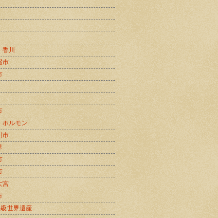
・香川
畷市
市
市
・ホルモン
川市
界
市
市
大宮
市
B級世界遺産