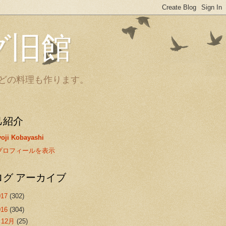
グ旧館
どの料理も作ります。
己紹介
oji Kobayashi
プロフィールを表示
ログ アーカイブ
017
(302)
016
(304)
▼
12月
(25)