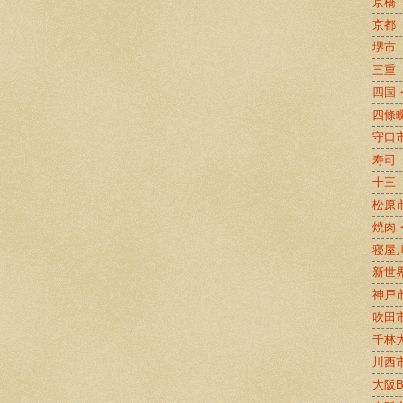
京橋
京都
堺市
三重
四国
四條
守口
寿司
十三
松原
焼肉
寝屋
新世
神戸
吹田
千林
川西
大阪