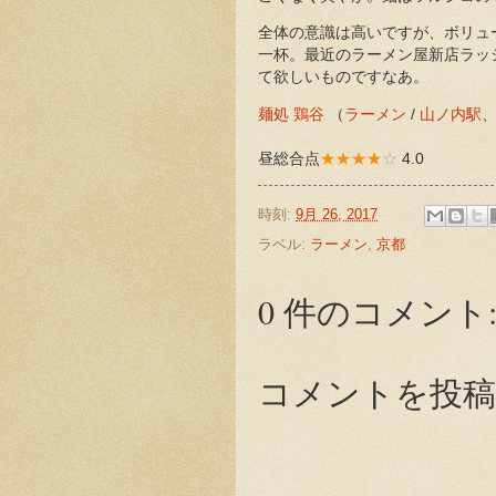
全体の意識は高いですが、ボリュ
一杯。最近のラーメン屋新店ラッ
て欲しいものですなあ。
麺処 鶏谷
（
ラーメン
/
山ノ内駅
昼総合点
★★★★
☆
4.0
時刻:
9月 26, 2017
ラベル:
ラーメン
,
京都
0 件のコメント
コメントを投稿