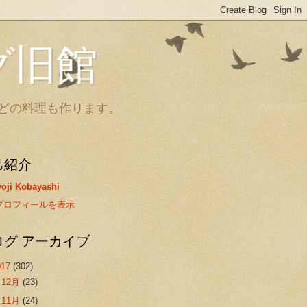
グ旧館
どの料理も作ります。
己紹介
oji Kobayashi
プロフィールを表示
ログ アーカイブ
017
(302)
►
12月
(23)
►
11月
(24)