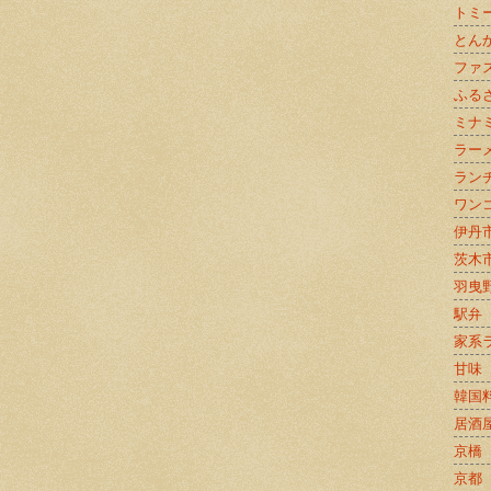
トミ
とん
ファ
ふる
ミナ
ラー
ラン
ワン
伊丹
茨木
羽曳
駅弁
家系
甘味
韓国
居酒
京橋
京都