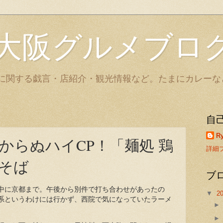
大阪グルメブロ
に関する戯言・店紹介・観光情報など。たまにカレーな
自
Ry
からぬハイCP！「麺処 鶏
詳細
そば
ブ
中に京都まで。午後から別件で打ち合わせがあったの
▼
2
系というわけには行かず、西院で気になっていたラーメ