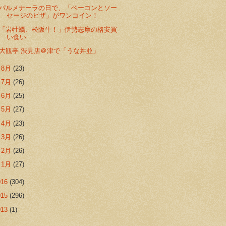
パルメナーラの日で、「ベーコンとソー
セージのピザ」がワンコイン！
「岩牡蠣、松阪牛！」伊勢志摩の格安買
い食い
大観亭 渋見店＠津で「うな丼並」
►
8月
(23)
►
7月
(26)
►
6月
(25)
►
5月
(27)
►
4月
(23)
►
3月
(26)
►
2月
(26)
►
1月
(27)
016
(304)
015
(296)
013
(1)