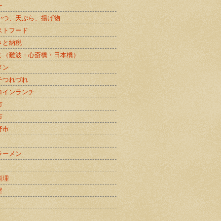
ー
かつ、天ぷら、揚げ物
ストフード
さと納税
ミ（難波・心斎橋・日本橋）
メン
チつれづれ
コインランチ
市
市
野市
ラーメン
料理
屋