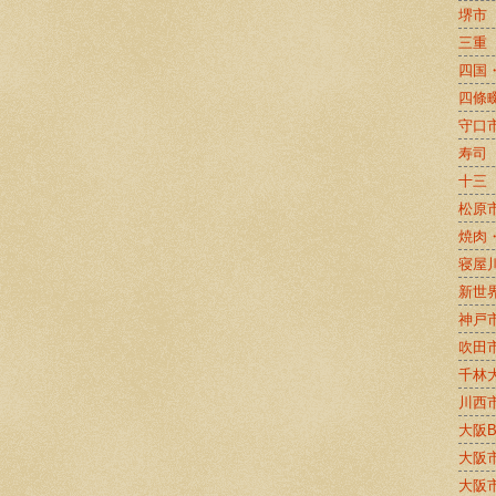
堺市
三重
四国
四條
守口
寿司
十三
松原
焼肉
寝屋
新世
神戸
吹田
千林
川西
大阪
大阪
大阪