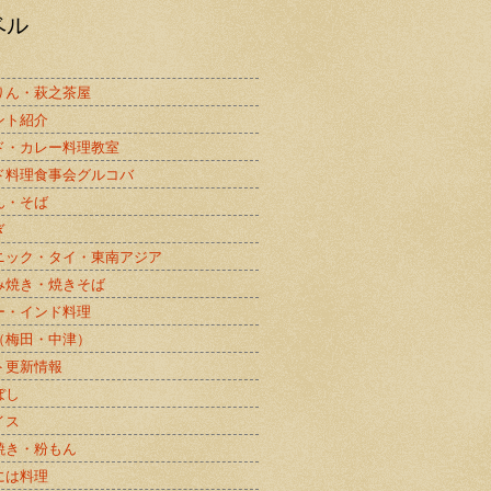
ベル
りん・萩之茶屋
ント紹介
ド・カレー料理教室
ド料理食事会グルコバ
ん・そば
ぎ
ニック・タイ・東南アジア
み焼き・焼きそば
ー・インド料理
（梅田・中津）
ト更新情報
ぼし
イス
焼き・粉もん
には料理