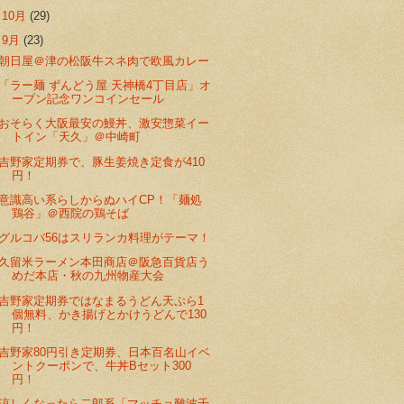
►
10月
(29)
▼
9月
(23)
朝日屋＠津の松阪牛スネ肉で欧風カレー
「ラー麺 ずんどう屋 天神橋4丁目店」オ
ープン記念ワンコインセール
おそらく大阪最安の鰻丼、激安惣菜イー
トイン「天久」＠中崎町
吉野家定期券で、豚生姜焼き定食が410
円！
意識高い系らしからぬハイCP！「麺処
鶏谷」＠西院の鶏そば
グルコバ56はスリランカ料理がテーマ！
久留米ラーメン本田商店＠阪急百貨店う
めだ本店・秋の九州物産大会
吉野家定期券ではなまるうどん天ぷら1
個無料、かき揚げとかけうどんで130
円！
吉野家80円引き定期券、日本百名山イベ
ントクーポンで、牛丼Bセット300
円！
涼しくなったら二郎系「マッチョ難波千