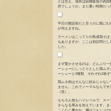
とは言え、場所は結構阪急の西院
所でしょうか。まだ暑い時期だっ
平日の開店前だと言うのに既に5
が伺えますね。
ラーメンはこってりの熟成鶏そば
もありますが、ここは初訪問だし
した。
まず驚かさせるのは、どんぶり一
ーシューにしっとりとした鶏ムネ
ーシューと3種類、それぞれ2枚
鶏ムネ肉はそんなに好みじゃない
ません。これでノーマルなんです
（笑）。
もちろん他もハイレベルで、スー
さらなる厚みを加えています。ま
こくなく爽やか。麺はツルシコの