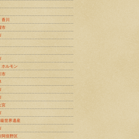
・香川
畷市
市
市
・ホルモン
川市
界
市
市
大宮
市
B級世界遺産
市
市阿倍野区