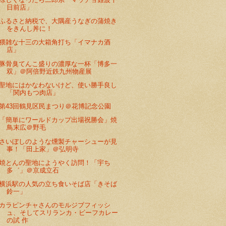
日前店」
ふるさと納税で、大隅産うなぎの蒲焼き
をきんし丼に！
猥雑な十三の大箱角打ち「イマナカ酒
店」
豚骨臭てんこ盛りの濃厚な一杯「博多一
双」＠阿倍野近鉄九州物産展
聖地にはかなわないけど、使い勝手良し
「関内もつ肉店」
第43回鶴見区民まつり＠花博記念公園
「簡単にワールドカップ出場祝勝会」焼
鳥末広＠野毛
さいぼしのような燻製チャーシューが見
事！「田上家」＠弘明寺
焼とんの聖地にようやく訪問！「宇ち
多゛」＠京成立石
横浜駅の人気の立ち食いそば店「きそば
鈴一」
カラピンチャさんのモルジブフィッシ
ュ、そしてスリランカ・ビーフカレー
の試 作