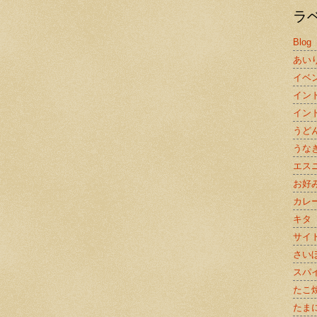
ラ
Blog
あい
イベ
イン
イン
うど
うな
エス
お好
カレ
キタ
サイ
さい
スパ
たこ
たま