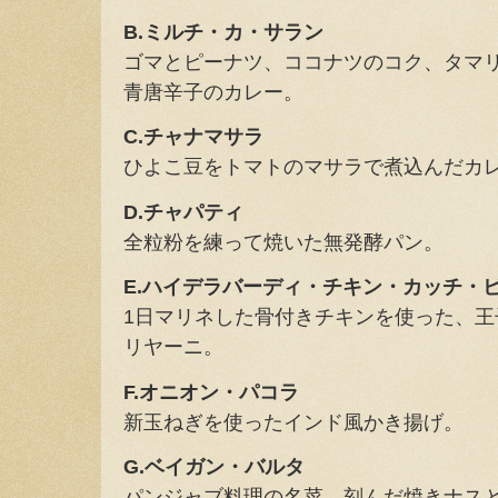
B.ミルチ・カ・サラン
ゴマとピーナツ、ココナツのコク、タマ
青唐辛子のカレー。
C.チャナマサラ
ひよこ豆をトマトのマサラで煮込んだカ
D.チャパティ
全粒粉を練って焼いた無発酵パン。
E.ハイデラバーディ・チキン・カッチ・
1日マリネした骨付きチキンを使った、
リヤーニ。
F.オニオン・パコラ
新玉ねぎを使ったインド風かき揚げ。
G.ベイガン・バルタ
パンジャブ料理の名菜、刻んだ焼きナス