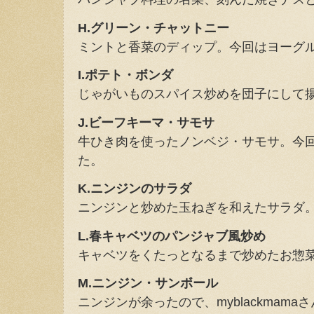
H.グリーン・チャットニー
ミントと香菜のディップ。今回はヨーグ
I.ポテト・ボンダ
じゃがいものスパイス炒めを団子にして
J.ビーフキーマ・サモサ
牛ひき肉を使ったノンベジ・サモサ。今
た。
K.ニンジンのサラダ
ニンジンと炒めた玉ねぎを和えたサラダ
L.春キャベツのパンジャブ風炒め
キャベツをくたっとなるまで炒めたお惣
M.ニンジン・サンボール
ニンジンが余ったので、myblackmam