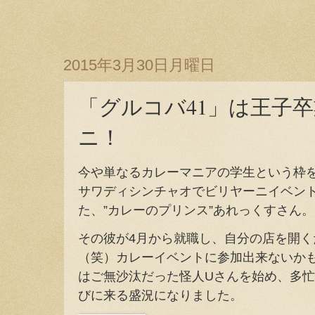
2015年3月30日月曜日
「グルコバ41」は王子
ニ！
今や単なるカレーマニアの学生という枠
サワディシンチャオでビリヤーニイベン
た、”カレーのプリンス”あれっくすさん。
その彼が4月から就職し、自分の店を開く
（笑）カレーイベントに参加出来ないか
はご無沙汰だった怪人Uさんを始め、多忙のm
びに来る盛況になりました。