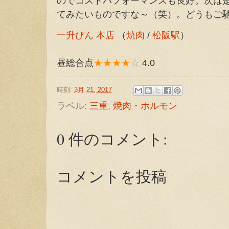
のでコストパフォーマンスも良好。次は
てみたいものですな～（笑）。どうもご
一升びん 本店
（
焼肉
/
松阪駅
）
昼総合点
★★★★
☆
4.0
時刻:
3月 21, 2017
ラベル:
三重
,
焼肉・ホルモン
0 件のコメント:
コメントを投稿