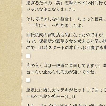
過ぎるだけの（笑）志摩スペイン村に行
ジャスな旅になりました。
そして行きしなの昼食も、ちょっと奮発
「一升びん」へ行きましたよ。
回転焼肉の宮町店も気になったのですが、
らで、保養所の豪華夕食を考えると早い
ので、11時スタートの本店へお邪魔する
店の入り口は一般道に直面してますが、周
台ぐらい止められるのが凄いですね。
座敷には既にカンテキがセットしてあっ
ールで合格の乾杯～(T_T)
まあ、でも子供の頃から焼肉でご飯を食