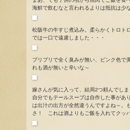
海鮮で飲むなと言われるよりは抵抗は少
松阪牛の牛すじ煮込み。柔らかくトロト
では一口で遠慮しました・・・
プリプリで全く臭みが無い、ピンク色で
れも酒が無いと辛いな～
嫁さんが気に入って、結局2つ頼んでし
自分でもテールスープは自作した事があ
は出汁の出方が全然違うんですよね～。
さ！ これは酒よりもご飯を入れてクッ