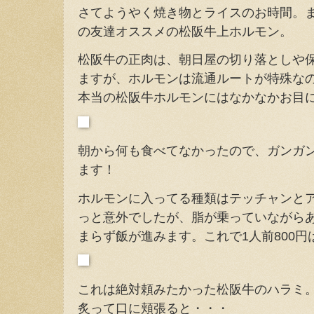
さてようやく焼き物とライスのお時間。
の友達オススメの松阪牛上ホルモン。
松阪牛の正肉は、朝日屋の切り落としや
ますが、ホルモンは流通ルートが特殊な
本当の松阪牛ホルモンにはなかなかお目
朝から何も食べてなかったので、ガンガ
ます！
ホルモンに入ってる種類はテッチャンと
っと意外でしたが、脂が乗っていながら
まらず飯が進みます。これで1人前800円
これは絶対頼みたかった松阪牛のハラミ
炙って口に頬張ると・・・