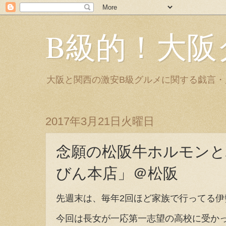
B級的！大阪
大阪と関西の激安B級グルメに関する戯言
2017年3月21日火曜日
念願の松阪牛ホルモンと
びん本店」＠松阪
先週末は、毎年2回ほど家族で行ってる
今回は長女が一応第一志望の高校に受か