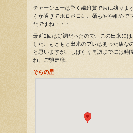
チャーシューは堅く繊維質で歯に残りま
らか過ぎてボロボロに。麺もやや細めで
たですね・・・
最近2回は好調だったので、この出来に
した。もともと出来のブレはあった店な
と思いますが。しばらく再訪までには時
ね、ご馳走様。
そらの星