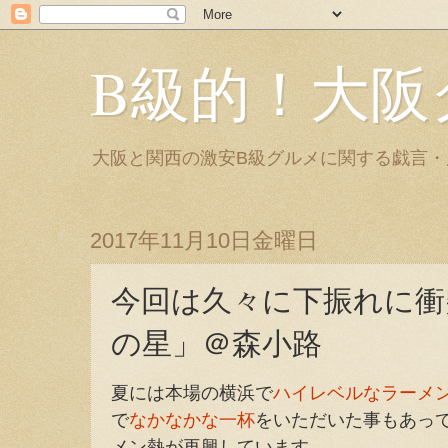
B級的！大阪
大阪と関西の激安B級グルメに関する戯言
2017年11月10日金曜日
今回は久々に下振れに衝
の星」＠森小路
夏には本場の横浜で
ハイレベルなラーメ
で
なかなかな一杯
をいただいた事もあっ
メン熱が再興しています。