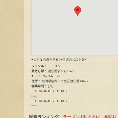
関連ランキング：
ラーメン
|
渡辺通駅
、
薬院駅