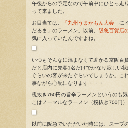
午後からの予定なので午前中にひとっ走
って来ました。
お目当ては、
「九州うまかもん大会」
に
だるま」のラーメン。以前、
阪急百貨店
気に入っていたんですよね。
いつもそんなに混まなくて助かる京阪百
だと店内に先客1名だけでかなり寂しい状
ぐらいの客が来たぐらいでしょうか。こ
事ながら心配になります・・・
税抜き750円の旨辛ラーメンというのも
こはノーマルなラーメン（税抜き700円
以前に阪急でいただいた時には、スープ