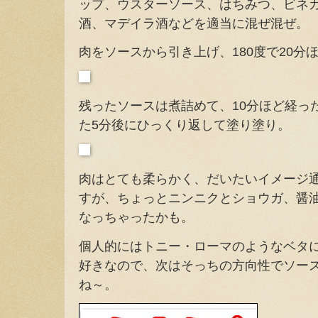
ップ、ウスターソース、はちみつ、ビネ
酒、マデイラ酒などを適当に混ぜ混ぜ。
肉をソースから引き上げ、180度で20分
残ったソースは煮詰めて、10分ほど経っ
た5分後にひっくり返して塗り塗り。
肉はとても柔らかく、だいたいイメージ
すが、ちょっとニンニクとショウガ、醤
なっちゃったかも。
個人的にはトニー・ローマのようなベタ
好きなので、次はそっちの方向性でソー
ね～。