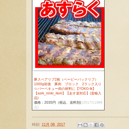
豚スペアリブ2枚（ベービーバックリブ）
1000g前後 豚肉 ブロック 2ラック入り
☆バーベキュー肉の材料に【YDKG-tk】
【asrk_ninki_item】【あす楽対応】(直輸入
品)
価格：2035円（税込、送料別)
(2017/11/8時
点)
時刻:
11月 08, 2017