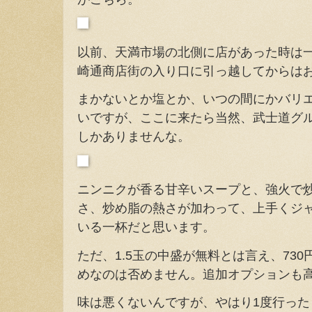
以前、天満市場の北側に店があった時は
崎通商店街の入り口に引っ越してからは
まかないとか塩とか、いつの間にかバリ
いですが、ここに来たら当然、武士道グ
しかありませんな。
ニンニクが香る甘辛いスープと、強火で
さ、炒め脂の熱さが加わって、上手くジ
いる一杯だと思います。
ただ、1.5玉の中盛が無料とは言え、73
めなのは否めません。追加オプションも
味は悪くないんですが、やはり1度行っ