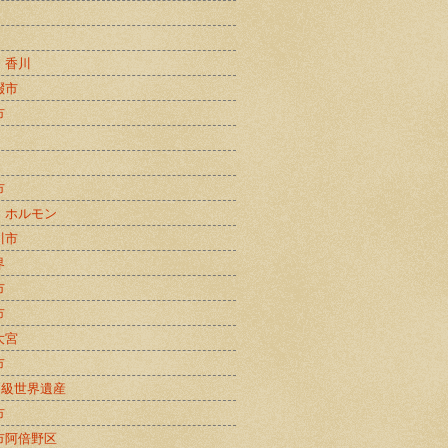
・香川
畷市
市
市
・ホルモン
川市
界
市
市
大宮
市
B級世界遺産
市
市阿倍野区