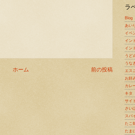
ラ
Blog
あい
イベ
イン
イン
うど
うな
ホーム
前の投稿
エス
お好
カレ
キタ
サイ
さい
スパ
たこ
たま