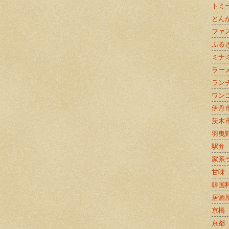
トミ
とん
ファ
ふる
ミナ
ラー
ラン
ワン
伊丹
茨木
羽曳
駅弁
家系
甘味
韓国
居酒
京橋
京都