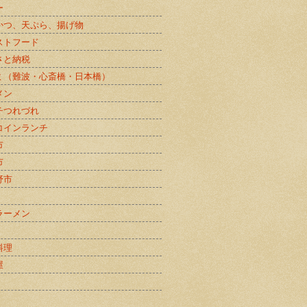
ー
かつ、天ぷら、揚げ物
ストフード
さと納税
ミ（難波・心斎橋・日本橋）
メン
チつれづれ
コインランチ
市
市
野市
ラーメン
料理
屋