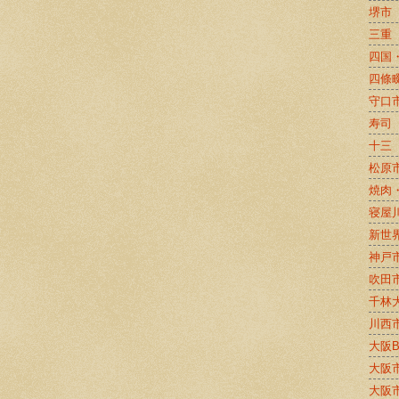
堺市
三重
四国
四條
守口
寿司
十三
松原
焼肉
寝屋
新世
神戸
吹田
千林
川西
大阪
大阪
大阪