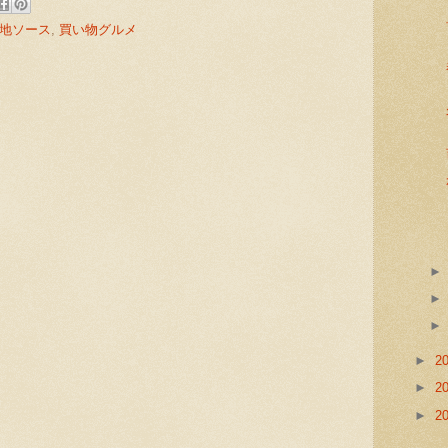
地ソース
,
買い物グルメ
:
►
2
►
2
►
2