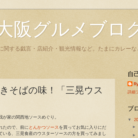
大阪グルメブロ
に関する戯言・店紹介・観光情報など。たまにカレーな
自
Ry
きそばの味！「三晃ウス
詳細
ブ
我が家の関西地ソースめぐり。
▼
2
れたので、前に
とんかつソース
を買ってお気に入りにだ
ている、三晃食産のウスターソースの方を買ってみまし