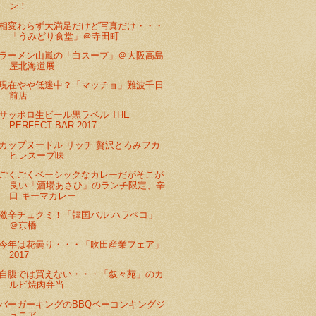
ン！
相変わらず大満足だけど写真だけ・・・
「うみどり食堂」＠寺田町
ラーメン山嵐の「白スープ」＠大阪高島
屋北海道展
現在やや低迷中？「マッチョ」難波千日
前店
サッポロ生ビール黒ラベル THE
PERFECT BAR 2017
カップヌードル リッチ 贅沢とろみフカ
ヒレスープ味
ごくごくベーシックなカレーだがそこが
良い「酒場あさひ」のランチ限定、辛
口 キーマカレー
激辛チュクミ！「韓国バル ハラペコ」
＠京橋
今年は花曇り・・・「吹田産業フェア」
2017
自腹では買えない・・・「叙々苑」のカ
ルビ焼肉弁当
バーガーキングのBBQベーコンキングジ
ュニア