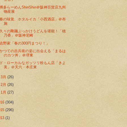
博多らーめんShinShin＠阪神百貨店九州
物産展
春の味覚、ホタルイカ「小西酒店」＠布
施
久々の剛麺ぶっかけうどんを堪能！「穂
乃香」＠阪神尼崎
吉野家「春の300円まつり！」
かつての吉兵衛の姿に出会える「まるは
のカツ丼」＠堺東
ド・ローカルなガッツリ粉もん店「きよ
美」＠天六・本庄東
►
3月
(26)
►
2月
(26)
►
1月
(27)
016
(304)
015
(296)
013
(1)