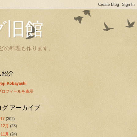
グ旧館
どの料理も作ります。
己紹介
oji Kobayashi
プロフィールを表示
ログ アーカイブ
017
(302)
►
12月
(23)
►
11月
(24)