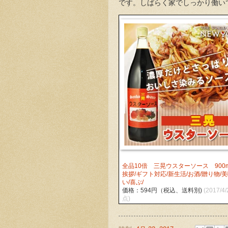
です。しばらく家でしっかり働い
全品10倍 三晃ウスターソース 900ml
挨拶/ギフト対応/新生活/お酒/贈り物/
い/喜ぶ/
価格：594円（税込、送料別)
(2017/4
点)