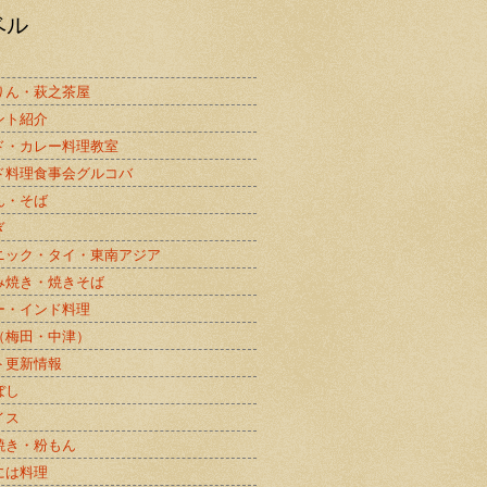
ベル
りん・萩之茶屋
ント紹介
ド・カレー料理教室
ド料理食事会グルコバ
ん・そば
ぎ
ニック・タイ・東南アジア
み焼き・焼きそば
ー・インド料理
（梅田・中津）
ト更新情報
ぼし
イス
焼き・粉もん
には料理