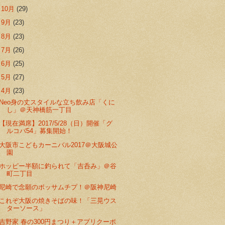
►
10月
(29)
►
9月
(23)
►
8月
(23)
►
7月
(26)
►
6月
(25)
►
5月
(27)
▼
4月
(23)
Neo身の丈スタイルな立ち飲み店「くに
し」＠天神橋筋一丁目
【現在満席】2017/5/28（日）開催「グ
ルコバ54」募集開始！
大阪市こどもカーニバル2017＠大阪城公
園
ホッピー半額に釣られて「吉呑み」＠谷
町二丁目
尼崎で念願のポッサムチプ！＠阪神尼崎
これぞ大阪の焼きそばの味！「三晃ウス
ターソース」
吉野家 春の300円まつり＋アプリクーポ