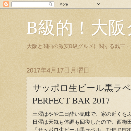
B級的！大阪
大阪と関西の激安B級グルメに関する戯言
2017年4月17日月曜日
サッポロ生ビール黒ラベル
PERFECT BAR 2017
土曜はやや二日酔い気味で、家の近くを
日曜は天気も体調も回復したので、西梅
「サッポロ生ビール黒ラベル THE PERFE