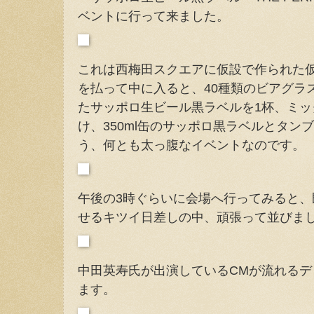
ベントに行って来ました。
これは西梅田スクエアに仮設で作られた仮
を払って中に入ると、40種類のビアグラ
たサッポロ生ビール黒ラベルを1杯、ミ
け、350ml缶のサッポロ黒ラベルとタン
う、何とも太っ腹なイベントなのです。
午後の3時ぐらいに会場へ行ってみると
せるキツイ日差しの中、頑張って並びま
中田英寿氏が出演しているCMが流れる
ます。