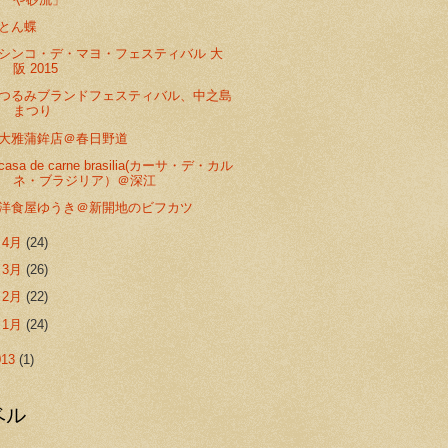
とん蝶
シンコ・デ・マヨ・フェスティバル 大
阪 2015
つるみブランドフェスティバル、中之島
まつり
大雅蒲鉾店＠春日野道
casa de carne brasilia(カーサ・デ・カル
ネ・ブラジリア）＠深江
洋食屋ゆうき＠新開地のビフカツ
►
4月
(24)
►
3月
(26)
►
2月
(22)
►
1月
(24)
013
(1)
ベル