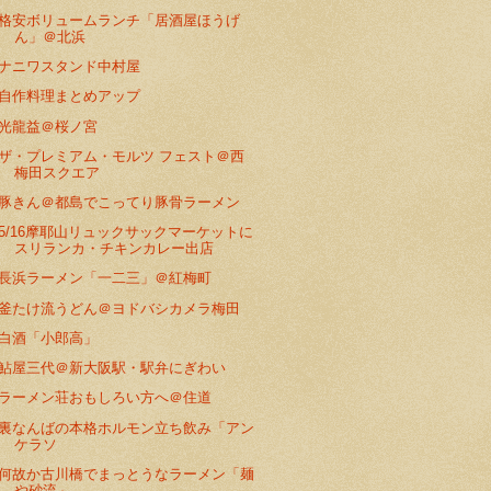
格安ボリュームランチ「居酒屋ほうげ
ん」＠北浜
ナニワスタンド中村屋
自作料理まとめアップ
光龍益＠桜ノ宮
ザ・プレミアム・モルツ フェスト＠西
梅田スクエア
豚きん＠都島でこってり豚骨ラーメン
5/16摩耶山リュックサックマーケットに
スリランカ・チキンカレー出店
長浜ラーメン「一二三」＠紅梅町
釜たけ流うどん＠ヨドバシカメラ梅田
白酒「小郎高」
鮎屋三代＠新大阪駅・駅弁にぎわい
ラーメン荘おもしろい方へ＠住道
裏なんばの本格ホルモン立ち飲み「アン
ケラソ
何故か古川橋でまっとうなラーメン「麺
や砂流」