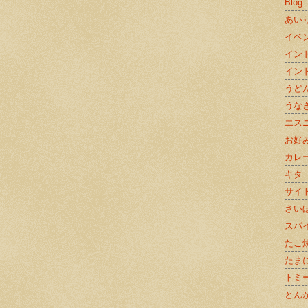
Blog
あい
イベ
イン
イン
うど
うな
エス
お好
カレ
キタ
サイ
さい
スパ
たこ
たま
トミ
とん