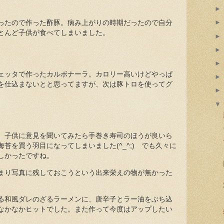
ったので作った酢豚。病み上がりの時期だったので自分
とんど子供が食べてしまいました。
ェッタで作ったカルボナーラ。カロリー高いけどやっぱ
を仕込まないとと思ってますが、次は豚トロを使ってグ
、子供に意見を聞いてみたら手巻き寿司のほうが良いら
苔を買う羽目になってしまいました(^_^;) でも久々に
しかったですね。
まり写真に残しておこうという出来栄えの物が無かった
。
る和風ダレのざるラーメンに、唐辛子とラー油をぶち込
なかなかヒットでした。また作って今度はアップしたい