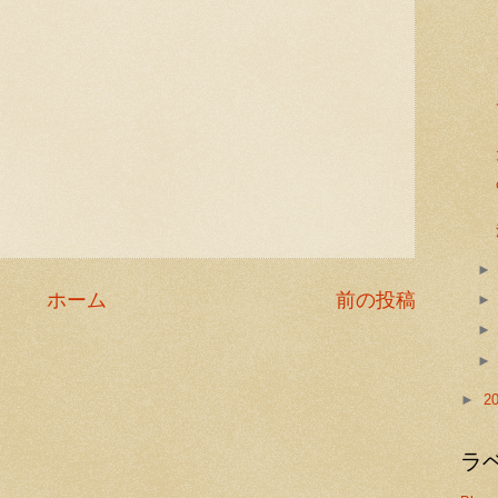
ホーム
前の投稿
►
2
ラ