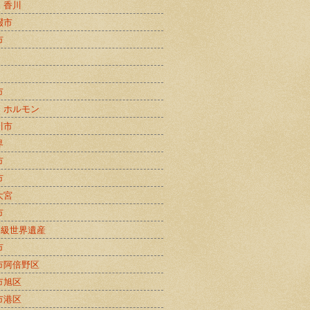
・香川
畷市
市
市
・ホルモン
川市
界
市
市
大宮
市
B級世界遺産
市
市阿倍野区
市旭区
市港区