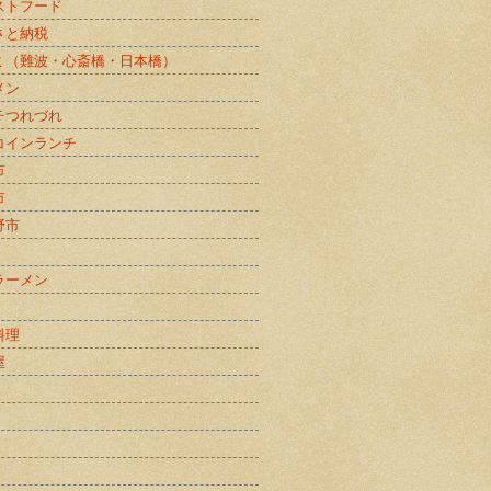
ストフード
さと納税
ミ（難波・心斎橋・日本橋）
メン
チつれづれ
コインランチ
市
市
野市
ラーメン
料理
屋