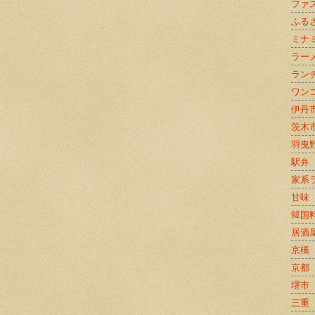
ファ
ふる
ミナ
ラー
ラン
ワン
伊丹
茨木
羽曳
駅弁
家系
甘味
韓国
居酒
京橋
京都
堺市
三重