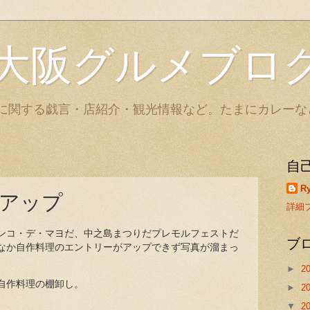
大阪グルメブロ
に関する戯言・店紹介・観光情報など。たまにカレーな
自
Ry
アップ
詳細
ンコ・デ・マヨだ、中之島まつりだプレモルフェストだ
ブ
なか自作料理のエントリーがアップできず写真が溜まっ
►
2
自作料理の棚卸し。
►
2
▼
2