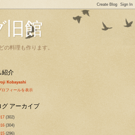
グ旧館
どの料理も作ります。
己紹介
oji Kobayashi
プロフィールを表示
ログ アーカイブ
017
(302)
016
(304)
015
(296)