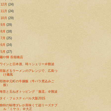
►
12月
(24)
►
11月
(24)
►
10月
(29)
►
9月
(29)
►
8月
(18)
►
7月
(25)
►
6月
(24)
▼
5月
(27)
麺や輝 長堀橋店
ワインと日本酒、時々シェリー＠難波
市販ざるラーメンのアレンジで、広島つ
け麺風
順徳＠元町の牛腩飯（牛バラ煮込みご
飯）
海苔と玉ねぎトッピング「激流」＠難波
タイ・フェスティバル大阪2015
独特の味噌ダレが美味くて超リーズナブ
ル「ミヤコ」＠大正