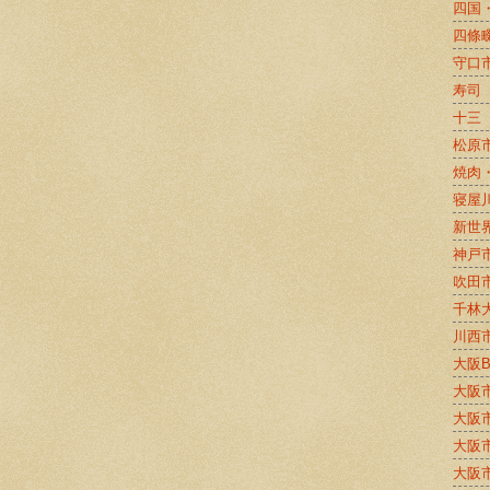
四国
四條
守口
寿司
十三
松原
焼肉
寝屋
新世
神戸
吹田
千林
川西
大阪
大阪
大阪
大阪
大阪