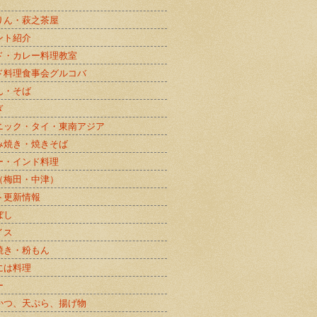
りん・萩之茶屋
ント紹介
ド・カレー料理教室
ド料理食事会グルコバ
ん・そば
ぎ
ニック・タイ・東南アジア
み焼き・焼きそば
ー・インド料理
（梅田・中津）
ト更新情報
ぼし
イス
焼き・粉もん
には料理
ー
かつ、天ぷら、揚げ物