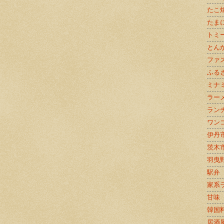
たこ
たま
トミ
とん
ファ
ふる
ミナ
ラー
ラン
ワン
伊丹
茨木
羽曳
駅弁
家系
甘味
韓国
居酒