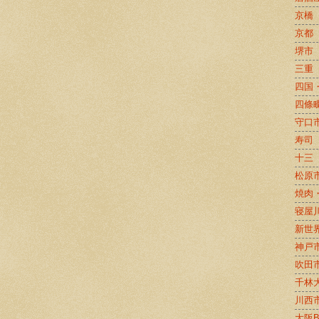
京橋
京都
堺市
三重
四国
四條
守口
寿司
十三
松原
焼肉
寝屋
新世
神戸
吹田
千林
川西
大阪