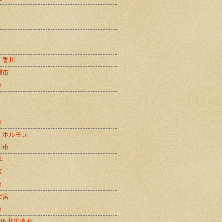
・香川
畷市
市
市
・ホルモン
川市
界
市
市
大宮
市
B級世界遺産