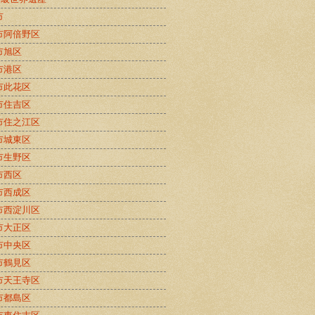
市
市阿倍野区
市旭区
市港区
市此花区
市住吉区
市住之江区
市城東区
市生野区
市西区
市西成区
市西淀川区
市大正区
市中央区
市鶴見区
市天王寺区
市都島区