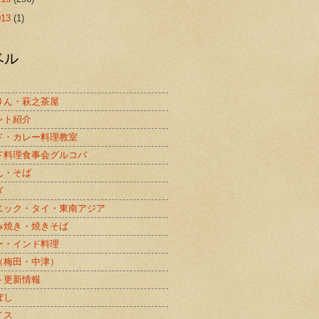
013
(1)
ベル
りん・萩之茶屋
ント紹介
ド・カレー料理教室
ド料理食事会グルコバ
ん・そば
ぎ
ニック・タイ・東南アジア
み焼き・焼きそば
ー・インド料理
（梅田・中津）
ト更新情報
ぼし
イス