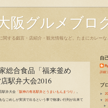
大阪グルメブロ
に関する戯言・店紹介・観光情報など。たまにカレーな
自
Ry
家総合食品「福来釜め
詳細
店駅弁大会2016
ブ
店駅弁大会
「阪神の有名駅弁とうまいもんまつり」
。
►
2
あなごめしが実演で出るという事で物凄い行列が出来て
▼
2