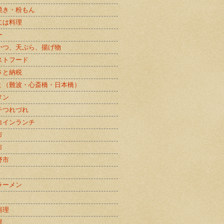
焼き・粉もん
には料理
ー
かつ、天ぷら、揚げ物
ストフード
さと納税
ミ（難波・心斎橋・日本橋）
メン
チつれづれ
コインランチ
市
市
野市
ラーメン
料理
屋