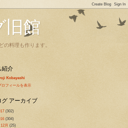
グ旧館
どの料理も作ります。
己紹介
oji Kobayashi
プロフィールを表示
ログ アーカイブ
017
(302)
016
(304)
►
12月
(25)