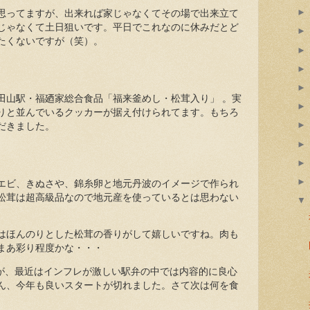
思ってますが、出来れば家じゃなくてその場で出来立て
じゃなくて土日狙いです。平日でこれなのに休みだとど
たくないですが（笑）。
田山駅・福廼家総合食品「福来釜めし・松茸入り」 。実
りと並んでいるクッカーが据え付けられてます。もちろ
だきました。
エビ、きぬさや、錦糸卵と地元丹波のイメージで作られ
松茸は超高級品なので地元産を使っているとは思わない
はほんのりとした松茸の香りがして嬉しいですね。肉も
まあ彩り程度かな・・・
すが、最近はインフレが激しい駅弁の中では内容的に良心
ん、今年も良いスタートが切れました。さて次は何を食