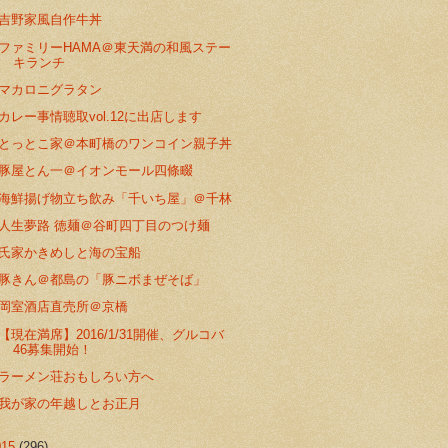
吉野家風自作牛丼
ファミリーHAMA＠東天満の和風ステー
キランチ
マカロニグラタン
カレー事情聴取vol.12に出店します
とっとこ家＠本町橋のワンコイン親子丼
豚屋とん一＠イオンモール四條畷
海鮮揚げ物立ち飲み「千いち屋」＠千林
人生夢路 徳麺＠谷町四丁目のつけ麺
氏家かきめしと海の宝船
豚きん＠都島の「豚ニボまぜそば」
岡室酒店直売所＠京橋
【現在満席】2016/1/31開催、グルコバ
46募集開始！
ラーメン荘おもしろい方へ
我が家の年越しとお正月
015
(296)