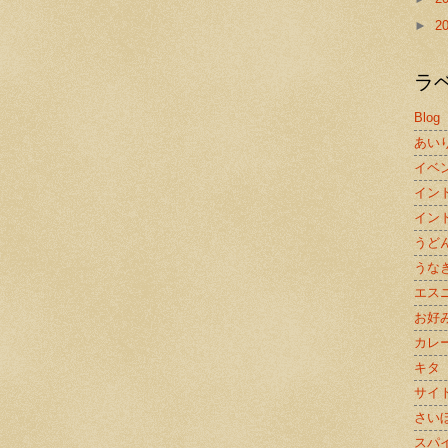
►
2
ラ
Blog
あい
イベ
イン
イン
うど
うな
エス
お好
カレ
キタ
サイ
さい
スパ