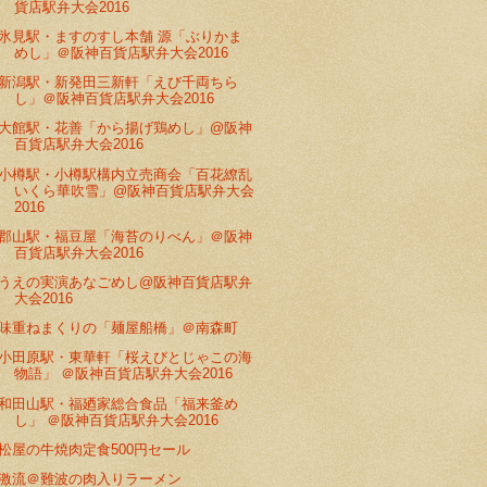
貨店駅弁大会2016
氷見駅・ますのすし本舗 源「ぶりかま
めし」＠阪神百貨店駅弁大会2016
新潟駅・新発田三新軒「えび千両ちら
し」＠阪神百貨店駅弁大会2016
大館駅・花善「から揚げ鶏めし」@阪神
百貨店駅弁大会2016
小樽駅・小樽駅構内立売商会「百花繚乱
いくら華吹雪」@阪神百貨店駅弁大会
2016
郡山駅・福豆屋「海苔のりべん」＠阪神
百貨店駅弁大会2016
うえの実演あなごめし@阪神百貨店駅弁
大会2016
味重ねまくりの「麺屋船橋」＠南森町
小田原駅・東華軒「桜えびとじゃこの海
物語」 ＠阪神百貨店駅弁大会2016
和田山駅・福廼家総合食品「福来釜め
し」 ＠阪神百貨店駅弁大会2016
松屋の牛焼肉定食500円セール
激流＠難波の肉入りラーメン