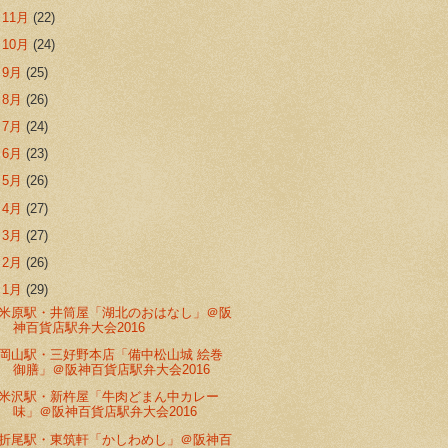
►
11月
(22)
►
10月
(24)
►
9月
(25)
►
8月
(26)
►
7月
(24)
►
6月
(23)
►
5月
(26)
►
4月
(27)
►
3月
(27)
►
2月
(26)
▼
1月
(29)
米原駅・井筒屋「湖北のおはなし」＠阪
神百貨店駅弁大会2016
岡山駅・三好野本店「備中松山城 絵巻
御膳」＠阪神百貨店駅弁大会2016
米沢駅・新杵屋「牛肉どまん中カレー
味」＠阪神百貨店駅弁大会2016
折尾駅・東筑軒「かしわめし」＠阪神百